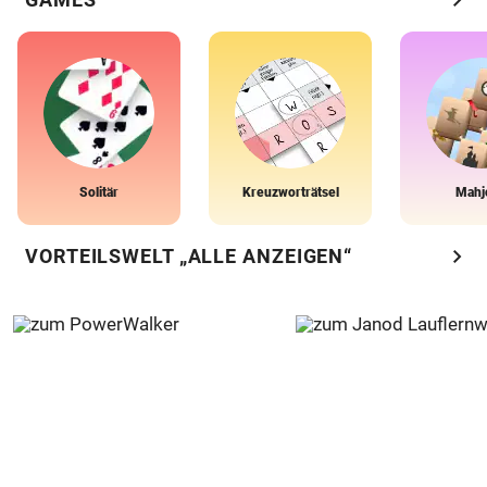
Solitär
Kreuzworträtsel
Mahj
chevron_right
VORTEILSWELT „ALLE ANZEIGEN“