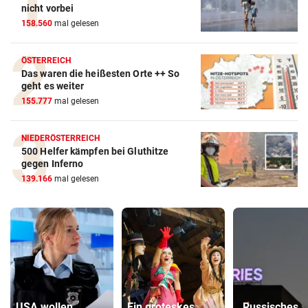
nicht vorbei
158.560
mal gelesen
ÖSTERREICH
Das waren die heißesten Orte ++ So
geht es weiter
155.777
mal gelesen
NIEDERÖSTERREICH
500 Helfer kämpfen bei Gluthitze
gegen Inferno
139.166
mal gelesen
USA wollen
Ein groteskes
„Russisches