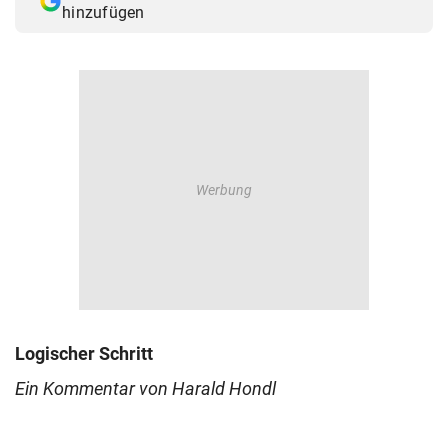
hinzufügen
© Krone Multimedia GmbH & Co KG 2026
Muthgasse 2, 1190 Wien
Logischer Schritt
Ein Kommentar von Harald Hondl