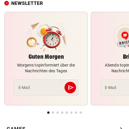
NEWSLETTER
Guten Morgen
Br
Morgens topinformiert über die
Abends topin
Nachrichten des Tages
Nachrich
send
E-Mail
E-Mail
Abschicken
chevron_right
GAMES