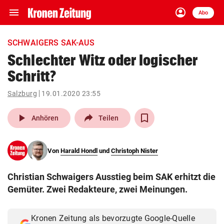
menu
account_circle
Navigation
Anmelden
Abo
close
Schließen
ein-/ausklappen
SCHWAIGERS SAK-AUS
Abonnieren
Schlechter Witz oder logischer
Schritt?
account_circle
arrow_right
Anmelden
Salzburg
19.01.2020 23:55
pin_drop
arrow_right
Bundesland auswäh
Wien
play_arrow
Anhören
Teilen
bookmark
Merkliste
Von
Harald Hondl
und
Christoph Nister
Suchbegriff
search
Christian Schwaigers Ausstieg beim SAK erhitzt die
eingeben
Gemüter. Zwei Redakteure, zwei Meinungen.
Kronen Zeitung als bevorzugte Google-Quelle