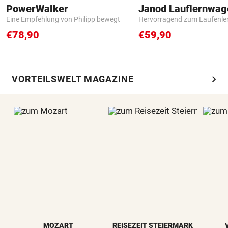
PowerWalker
Janod Lauflernwa
Eine Empfehlung von Philipp bewegt
Hervorragend zum Laufenle
€78,90
€59,90
chevron_right
VORTEILSWELT MAGAZINE
MOZART
REISEZEIT STEIERMARK