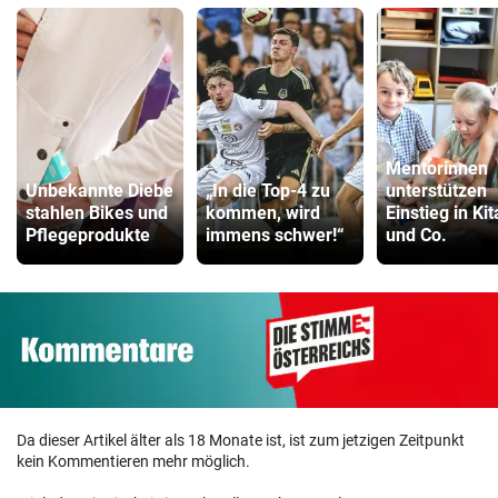
Mentorinnen
Unbekannte Diebe
„In die Top-4 zu
unterstützen
stahlen Bikes und
kommen, wird
Einstieg in Kit
Pflegeprodukte
immens schwer!“
und Co.
Da dieser Artikel älter als 18 Monate ist, ist zum jetzigen Zeitpunkt
kein Kommentieren mehr möglich.