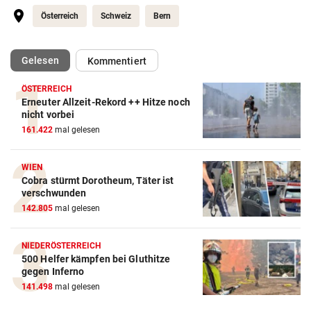
Österreich
Schweiz
Bern
(ausgewählt)
Gelesen
Kommentiert
ÖSTERREICH
Erneuter Allzeit-Rekord ++ Hitze noch
nicht vorbei
161.422
mal gelesen
WIEN
Cobra stürmt Dorotheum, Täter ist
verschwunden
142.805
mal gelesen
NIEDERÖSTERREICH
500 Helfer kämpfen bei Gluthitze
gegen Inferno
141.498
mal gelesen