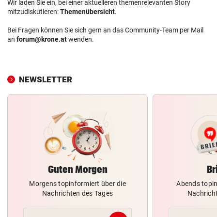
Wir laden Sie ein, bei einer aktuelleren themenrelevanten Story
mitzudiskutieren:
Themenübersicht
.
Bei Fragen können Sie sich gern an das Community-Team per Mail
an
forum@krone.at
wenden.
NEWSLETTER
Guten Morgen
Br
Morgens topinformiert über die
Abends topin
Nachrichten des Tages
Nachrich