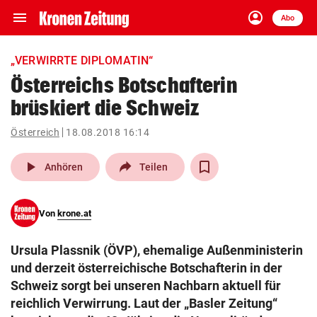
menu
account_circle
Navigation
Anmelden
Abo
close
Schließen
ein-/ausklappen
„VERWIRRTE DIPLOMATIN“
Abonnieren
Österreichs Botschafterin
brüskiert die Schweiz
account_circle
arrow_right
Anmelden
Österreich
18.08.2018 16:14
pin_drop
arrow_right
Bundesland auswäh
Wien
play_arrow
Anhören
Teilen
bookmark
Merkliste
Von
krone.at
Suchbegriff
search
Ursula Plassnik (ÖVP), ehemalige Außenministerin
eingeben
und derzeit österreichische Botschafterin in der
Schweiz sorgt bei unseren Nachbarn aktuell für
reichlich Verwirrung. Laut der „Basler Zeitung“