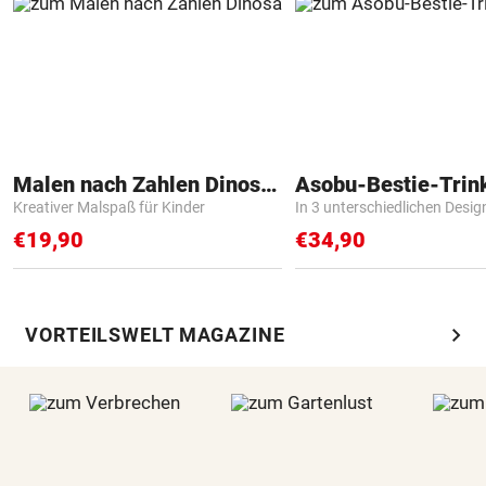
Malen nach Zahlen Dinosaurier
Asobu-Bestie-Trin
Kreativer Malspaß für Kinder
In 3 unterschiedlichen Desig
€19,90
€34,90
chevron_right
VORTEILSWELT MAGAZINE