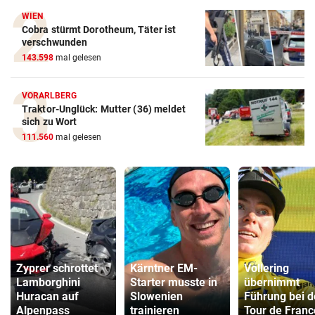
WIEN
Cobra stürmt Dorotheum, Täter ist
verschwunden
143.598
mal gelesen
VORARLBERG
Traktor-Unglück: Mutter (36) meldet
sich zu Wort
111.560
mal gelesen
Zyprer schrottet
Kärntner EM-
Vollering
Lamborghini
Starter musste in
übernimmt
Huracan auf
Slowenien
Führung bei d
Alpenpass
trainieren
Tour de Franc