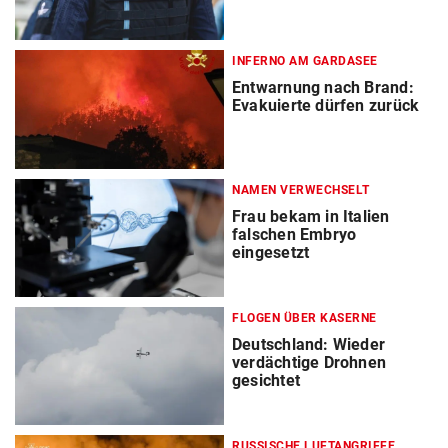
INFERNO AM GARDASEE
Entwarnung nach Brand:
Evakuierte dürfen zurück
NAMEN VERWECHSELT
Frau bekam in Italien
falschen Embryo
eingesetzt
FLOGEN ÜBER KASERNE
Deutschland: Wieder
verdächtige Drohnen
gesichtet
RUSSISCHE LUFTANGRIFFE