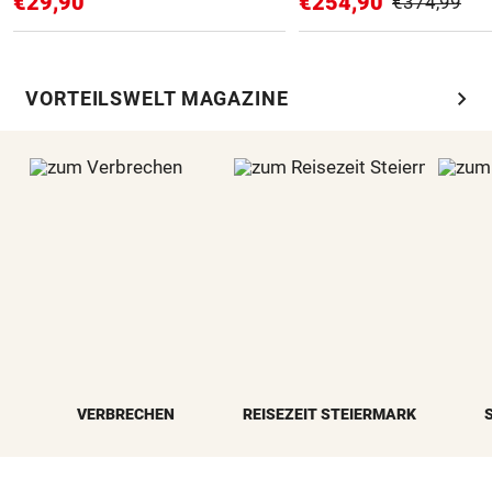
€29,90
€254,90
€374,99
chevron_right
VORTEILSWELT MAGAZINE
VERBRECHEN
REISEZEIT STEIERMARK