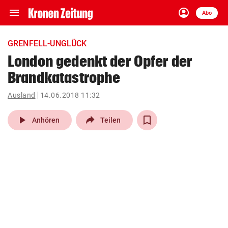
menu
account_circle
Navigation
Anmelden
Abo
close
Schließen
ein-/ausklappen
GRENFELL-UNGLÜCK
Abonnieren
London gedenkt der Opfer der
Brandkatastrophe
account_circle
arrow_right
Anmelden
Ausland
14.06.2018 11:32
pin_drop
arrow_right
Bundesland auswäh
Wien
play_arrow
Anhören
Teilen
bookmark
Merkliste
Suchbegriff
search
eingeben