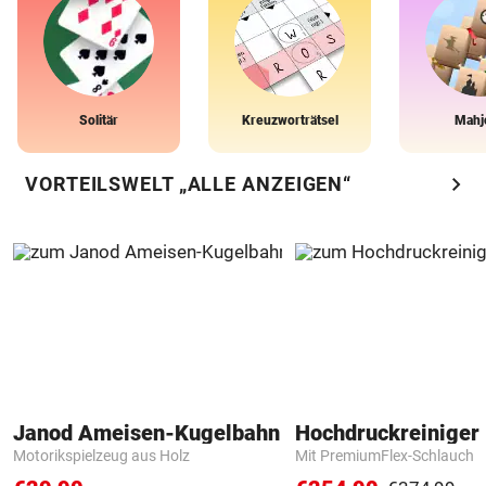
Solitär
Kreuzworträtsel
Mahj
chevron_right
VORTEILSWELT „ALLE ANZEIGEN“
Janod Ameisen-Kugelbahn
Hochdruckreiniger 
Motorikspielzeug aus Holz
Mit PremiumFlex-Schlauch