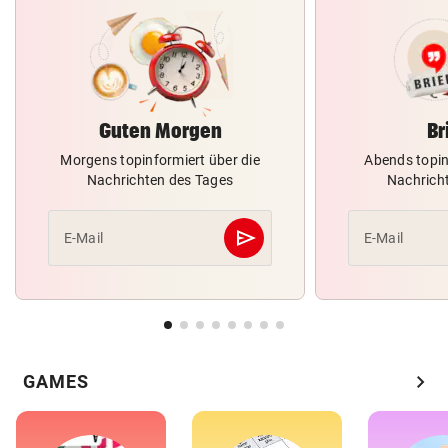
Guten Morgen
Br
Morgens topinformiert über die
Abends topin
Nachrichten des Tages
Nachrich
send
E-Mail
E-Mail
Abschicken
chevron_right
GAMES