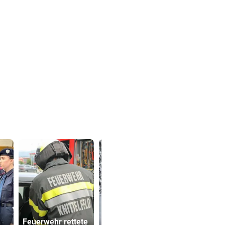
Feuerwehr rettete
Rekord-Alpinist
Cobra stür