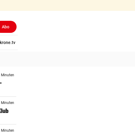
Abo
tschaft
krone.tv
Wissen
Gericht
Kolumnen
Freizeit
Reise
Ti
7 Minuten
–
6 Minuten
Klub
1 Minuten