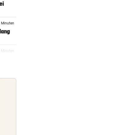
ei
5 Minuten
lang
5 Minuten
auf
3 Minuten
5 Minuten
Guten Morgen
Morgens topinformiert über die
5 Minuten