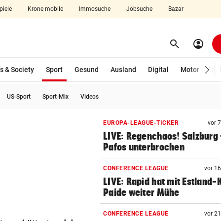
piele
Krone mobile
Immosuche
Jobsuche
Bazar
search
account_circle
Menü aufklappen
Suchen
(ausgewählt)
s & Society
Sport
Gesund
Ausland
Digital
Motor
Wir
US-Sport
Sport-Mix
Videos
len
EUROPA-LEAGUE-TICKER
vor 
LIVE: Regenchaos! Salzburg 
Pafos unterbrochen
CONFERENCE LEAGUE
vor 1
LIVE: Rapid hat mit Estland-
Paide weiter Mühe
CONFERENCE LEAGUE
vor 2