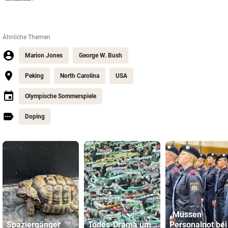
Ähnliche Themen
Marion Jones
George W. Bush
Peking
North Carolina
USA
Olympische Sommerspiele
Doping
„Müssen
Spaziergänger
Todes-Drama um
Personalnot bei