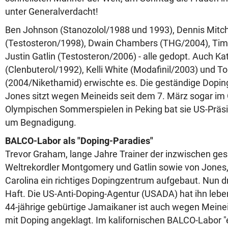
unter Generalverdacht!
Ben Johnson (Stanozolol/1988 und 1993), Dennis Mitch
(Testosteron/1998), Dwain Chambers (THG/2004), Ti
Justin Gatlin (Testosteron/2006) - alle gedopt. Auch Ka
(Clenbuterol/1992), Kelli White (Modafinil/2003) und T
(2004/Nikethamid) erwischte es. Die geständige Dopi
Jones sitzt wegen Meineids seit dem 7. März sogar im
Olympischen Sommerspielen in Peking bat sie US-Präs
um Begnadigung.
BALCO-Labor als "Doping-Paradies"
Trevor Graham, lange Jahre Trainer der inzwischen ge
Weltrekordler Montgomery und Gatlin sowie von Jones, 
Carolina ein richtiges Dopingzentrum aufgebaut. Nun d
Haft. Die US-Anti-Doping-Agentur (USADA) hat ihn lebe
44-jährige gebürtige Jamaikaner ist auch wegen Mei
mit Doping angeklagt. Im kalifornischen BALCO-Labor 