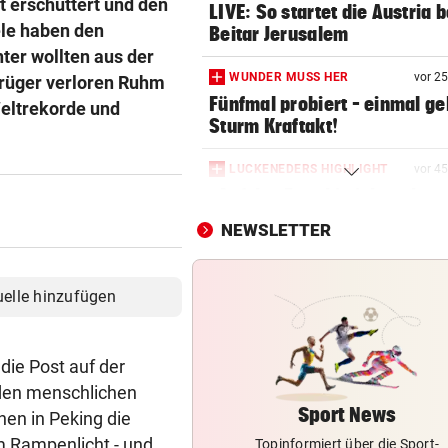
t erschüttert und den
LIVE: So startet die Austria b
ele haben den
Beitar Jerusalem
ter wollten aus der
WUNDER MUSS HER
vor 2
trüger verloren Ruhm
Fünfmal probiert – einmal ge
eltrekorde und
Sturm Kraftakt!
LUCKENEDERS HIGHLIGHT
vor 4
„Auf das Foto bin ich stolz – 
die Gelbe auch“
NEWSLETTER
TROTZ FIFA-RÜCKZIEHER
vor 5
Knallhart! UEFA droht schon
uelle hinzufügen
wieder mit WM-Boykott
2. LIGA
vor 5
die Post auf der
Wacker fordert den großen
t den menschlichen
Aufstiegsfavoriten
Sport News
en in Peking die
m Rampenlicht - und
Topinformiert über die Sport-
FIFA IN DER KRITIK
vor 5