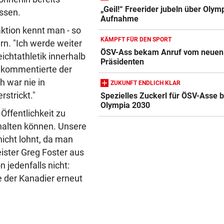
„Geil!“ Freerider jubeln über Olym
assen.
Aufnahme
eaktion kennt man - so
KÄMPFT FÜR DEN SPORT
rn. "Ich werde weiter
ÖSV-Ass bekam Anruf vom neuen
ichtathletik innerhalb
Präsidenten
, kommentierte der
h war nie in
ZUKUNFT ENDLICH KLAR
strickt."
Spezielles Zuckerl für ÖSV-Asse b
Olympia 2030
 Öffentlichkeit zu
halten können. Unsere
icht lohnt, da man
ister Greg Foster aus
 jedenfalls nicht:
 der Kanadier erneut