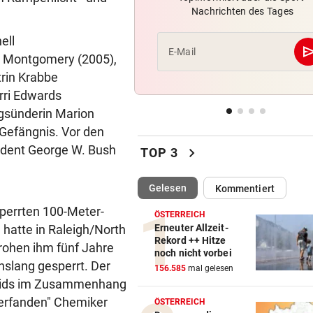
Nachrichten des Tages
Wie Infantino jetzt in den
Angriffsmodus schaltet
ell
se
E-Mail
m Montgomery (2005),
LEIPZIGS SEIWALD
vor 5
trin Krabbe
„Er ist wie der Liebling aller
orri Edwards
Schwiegermütter!“
ngsünderin Marion
NHL-ASS HAUTNAH
vor 5
 Gefängnis. Vor den
Marco Kasper: „Brenne fürs
ident George W. Bush
chevron_right
TOP 3
Eishockey wie mit 16!“
(ausgewählt)
Gelesen
Kommentiert
sperrten 100-Meter-
ÖSTERREICH
hatte in Raleigh/North
Erneuter Allzeit-
Rekord ++ Hitze
rohen ihm fünf Jahre
noch nicht vorbei
nslang gesperrt. Der
156.585
mal gelesen
neids im Zusammenhang
"erfanden" Chemiker
ÖSTERREICH