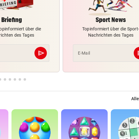
Briefing
Sport News
opinformiert über die
Topinformiert über die Sport
ichten des Tages
Nachrichten des Tages
send
s
E-Mail
Abschicken
Alle