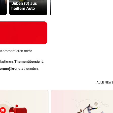
Buben (3) aus
Purja am Broad
Dorotheum,
heißem Auto
Peak geborgen
ist versch
ein Kommentieren mehr
skutieren:
Themenübersicht
.
forum@krone.at
wenden.
ALLE NEWS