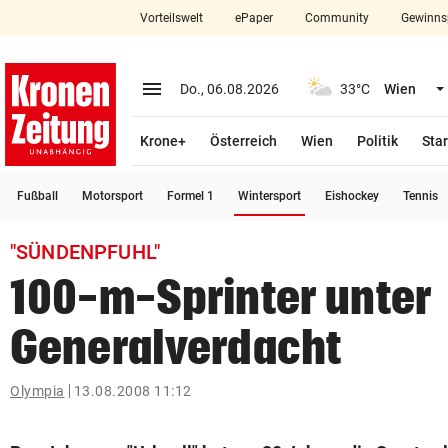
Vorteilswelt
ePaper
Community
Gewinns
close
Schließen
menu
Menü aufklappen
Do., 06.08.2026
33°C
Wien
Abonnieren
Krone+
Österreich
Wien
Politik
Star
account_circle
arrow_right
Anmelden
(ausgewählt)
Fußball
Motorsport
Formel 1
Wintersport
Eishockey
Tennis
pin_drop
arrow_right
Bundesland auswäh
Wien
"SÜNDENPFUHL"
bookmark
Merkliste
100-m-Sprinter unter
Generalverdacht
Suchbegriff
search
eingeben
Olympia
13.08.2008 11:12