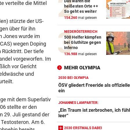
Das waren die
verteilte die Mittel
heißesten Orte ++
So geht es weiter
154.260
mal gelesen
en) stürzte der US-
en über für ihn
NIEDERÖSTERREICH
on Jones wurde im
500 Helfer kämpfen
bei Gluthitze gegen
 (CAS) wegen Doping
Inferno
Rücktritt. Der tiefe
136.988
mal gelesen
andel vorgeworfen. Im
lich vor Gericht
MEHR OLYMPIA
Geldwäsche und
2030 BEI OLYMPIA
teilt.
ÖSV gliedert Freeride als offiziell
ein
nge mit dem Superlativ
JOHANNES LAMPARTER:
6 stellte er den
„Ein Traum ist zerbrochen, ich füh
 29. Juli gestand der
leer“
 Testosteron. Am 6.
2030 ERSTMALS DABEI
ohnehin bereits