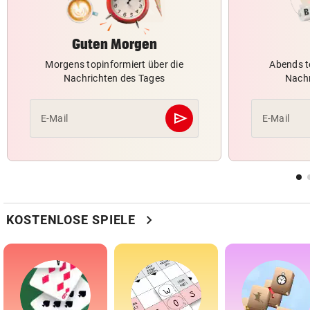
Guten Morgen
Morgens topinformiert über die
Abends t
Nachrichten des Tages
Nachr
send
E-Mail
E-Mail
Abschicken
chevron_right
KOSTENLOSE SPIELE