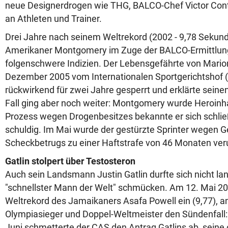
neue Designerdrogen wie THG, BALCO-Chef Victor Conte 
an Athleten und Trainer.
Drei Jahre nach seinem Weltrekord (2002 - 9,78 Sekund
Amerikaner Montgomery im Zuge der BALCO-Ermittlung
folgenschwere Indizien. Der Lebensgefährte von Mari
Dezember 2005 vom Internationalen Sportgerichtshof
rückwirkend für zwei Jahre gesperrt und erklärte seinen 
Fall ging aber noch weiter: Montgomery wurde Heroinh
Prozess wegen Drogenbesitzes bekannte er sich schließ
schuldig. Im Mai wurde der gestürzte Sprinter wegen 
Scheckbetrugs zu einer Haftstrafe von 46 Monaten verur
Gatlin stolpert über Testosteron
Auch sein Landsmann Justin Gatlin durfte sich nicht la
"schnellster Mann der Welt" schmücken. Am 12. Mai 200
Weltrekord des Jamaikaners Asafa Powell ein (9,77), am
Olympiasieger und Doppel-Weltmeister den Sündenfall:
Juni schmetterte der CAS den Antrag Gatlins ab, seine 