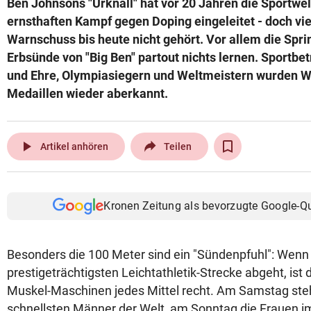
Ben Johnsons "Urknall" hat vor 20 Jahren die Sportwel
© Krone Multimedia GmbH & Co KG 2026
ernsthaften Kampf gegen Doping eingeleitet - doch vi
Muthgasse 2, 1190 Wien
Warnschuss bis heute nicht gehört. Vor allem die Sprin
Erbsünde von "Big Ben" partout nichts lernen. Sportbe
und Ehre, Olympiasiegern und Weltmeistern wurden W
Medaillen wieder aberkannt.
play_arrow
Artikel anhören
Teilen
Kronen Zeitung als bevorzugte Google-Q
Besonders die 100 Meter sind ein "Sündenpfuhl": Wenn 
prestigeträchtigsten Leichtathletik-Strecke abgeht, is
Muskel-Maschinen jedes Mittel recht. Am Samstag steh
schnellsten Männer der Welt, am Sonntag die Frauen i