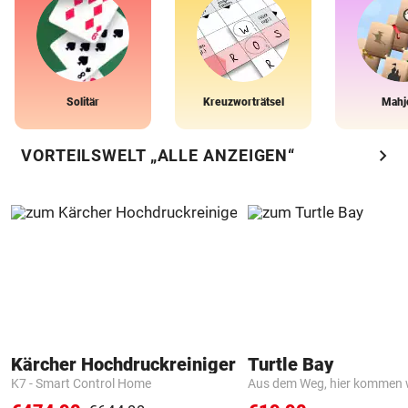
Solitär
Kreuzworträtsel
Mahj
chevron_right
VORTEILSWELT „ALLE ANZEIGEN“
Kärcher Hochdruckreiniger
Turtle Bay
K7 - Smart Control Home
Aus dem Weg, hier kommen w