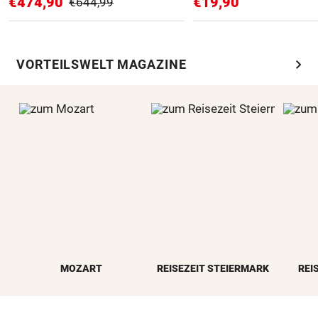
€474,90
€19,90
€644,99
chevron_right
VORTEILSWELT MAGAZINE
MOZART
REISEZEIT STEIERMARK
REI