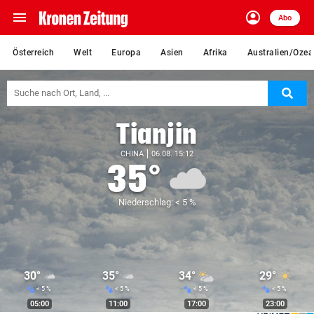
menu
account_circle
Navigation
Anmelden
Abo
close
Schließen
ein-/ausklappen
Österreich
Welt
Europa
Asien
Afrika
Australien/Ozea
Abonnieren
Suc
account_circle
arrow_right
Anmelden
Tianjin
pin_drop
arrow_right
Bundesland auswäh
Wien
CHINA
06.08. 15:12
35°
bookmark
Merkliste
Niederschlag: < 5 %
Suchbegriff
search
eingeben
30°
35°
34°
29°
< 5 %
< 5 %
< 5 %
< 5 %
05:00
11:00
17:00
23:00