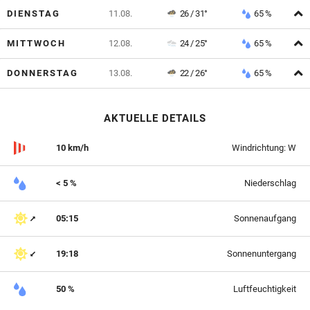
A
DIENSTAG
11.08.
26 / 31°
65 %
A
MITTWOCH
12.08.
24 / 25°
65 %
A
DONNERSTAG
13.08.
22 / 26°
65 %
AKTUELLE DETAILS
10 km/h
Windrichtung: W
< 5 %
Niederschlag
05:15
Sonnenaufgang
19:18
Sonnenuntergang
50 %
Luftfeuchtigkeit