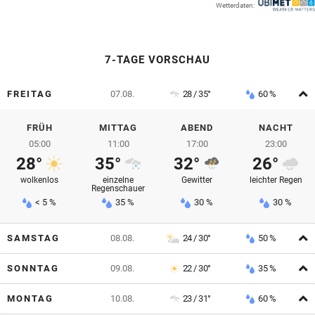
Wetterdaten:
© Krone Multimedia GmbH & Co KG 2026
Muthgasse 2, 1190 Wien
7-TAGE VORSCHAU
A
FREITAG
07.08.
28 / 35°
60 %
FRÜH
MITTAG
ABEND
NACHT
05:00
11:00
17:00
23:00
28°
35°
32°
26°
wolkenlos
einzelne
Gewitter
leichter Regen
Regenschauer
< 5 %
35 %
30 %
30 %
A
SAMSTAG
08.08.
24 / 30°
50 %
A
SONNTAG
09.08.
22 / 30°
35 %
A
MONTAG
10.08.
23 / 31°
60 %