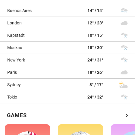
Buenos Aires
14° / 14°
London
12° / 23°
Kapstadt
10° / 15°
Moskau
18° / 30°
New York
24° / 31°
Paris
18° / 26°
Sydney
8° / 17°
Tokio
24° / 32°
chevron_right
GAMES