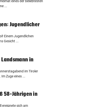
 Heimat eines der beliebtesten
ne ...
gen: Jugendlicher
rol! Einem Jugendlichen
ns Gesicht ...
g Landsmann in
onnerstagabend im Tiroler
 Im Zuge eines ...
ß 58-Jährigen in
l ereignete sich am