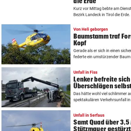
die Erde
Kurz vor Mittag bebte am Diens
Bezirk Landeck in Tirol die Erde. 
Von Heli geborgen
Baumstamm traf Fors
Kopf
Gerade als er sich in einen sich
federte ein umstürzender Baum n
Unfall in Fiss
Lenker befreite sic
Überschlägen selbs
Das hätte wohl viel schlimmer 
spektakulären Verkehrsunfall in 
Unfall in Serfaus
Samt Quad über 3,5
Stützmauer gestürzt