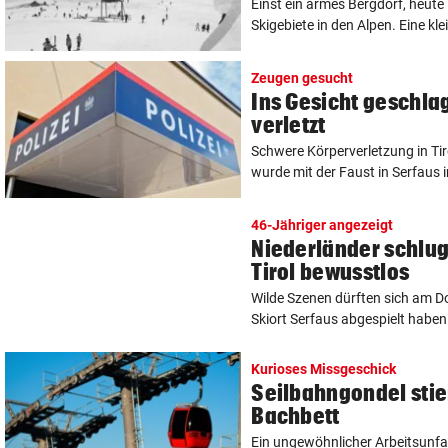
Einst ein armes Bergdorf, heute
Skigebiete in den Alpen. Eine klei
Zeugen gesucht
Ins Gesicht geschla
verletzt
Schwere Körperverletzung in Ti
wurde mit der Faust in Serfaus i
46-Jähriger angezeigt
Niederländer schlu
Tirol bewusstlos
Wilde Szenen dürften sich am D
Skiort Serfaus abgespielt haben.
Kurioses Missgeschick
Seilbahngondel stie
Bachbett
Ein ungewöhnlicher Arbeitsunfal