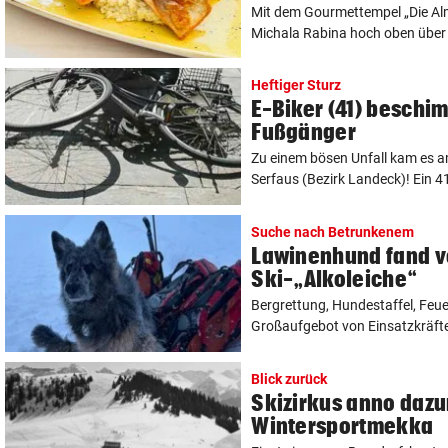
Mit dem Gourmettempel „Die Al
Michala Rabina hoch oben über E
Heftiger Sturz
E-Biker (41) beschim
Fußgänger
Zu einem bösen Unfall kam es a
Serfaus (Bezirk Landeck)! Ein 41
Suche nach Betrunkenem
Lawinenhund fand v
Ski-„Alkoleiche“
Bergrettung, Hundestaffel, Feuer
Großaufgebot von Einsatzkräften
Blick zurück
Skizirkus anno dazum
Wintersportmekka