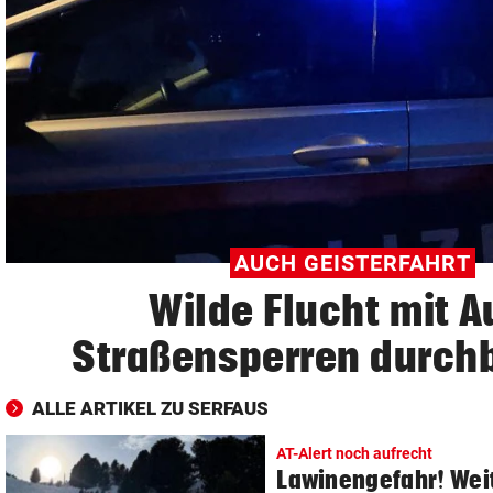
© Krone Multimedia GmbH & Co KG 2026
Muthgasse 2, 1190 Wien
AUCH GEISTERFAHRT
Wilde Flucht mit A
Straßensperren durch
ALLE ARTIKEL ZU SERFAUS
AT-Alert noch aufrecht
Lawinengefahr! Wei