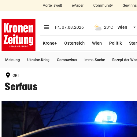
Vorteilswelt
ePaper
Community
Gewinns
close
Schließen
menu
Menü aufklappen
Fr., 07.08.2026
23°C
Wien
Abonnieren
Krone+
Österreich
Wien
Politik
Star
account_circle
arrow_right
Anmelden
Meinung
Ukraine-Krieg
Coronavirus
Immo-Suche
Rezept der Wo
pin_drop
arrow_right
Bundesland auswäh
Wien
ORT
bookmark
Merkliste
Serfaus
Suchbegriff
search
eingeben