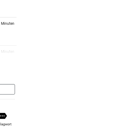
4 Minuten
7 Minuten
ch
5 Minuten
iger
6 Minuten
„Er
lagwort
1 Minuten