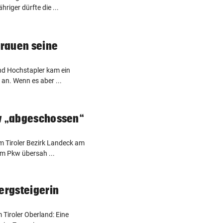
riger dürfte die ...
Frauen seine
d Hochstapler kam ein
 an. Wenn es aber ...
kw „abgeschossen“
im Tiroler Bezirk Landeck am
m Pkw übersah ...
Bergsteigerin
m Tiroler Oberland: Eine