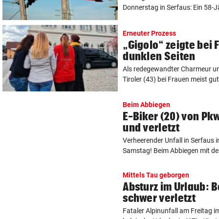
Donnerstag in Serfaus: Ein 58-Jäh
Erneuter Prozess
„Gigolo“ zeigte bei 
dunklen Seiten
Als redegewandter Charmeur un
Tiroler (43) bei Frauen meist gut
Beim Abbiegen
E-Biker (20) von P
und verletzt
Verheerender Unfall in Serfaus 
Samstag! Beim Abbiegen mit de
Mittels Tau geborgen
Absturz im Urlaub: 
schwer verletzt
Fataler Alpinunfall am Freitag i