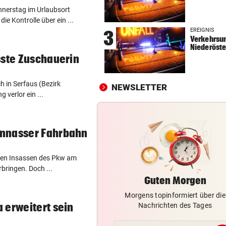
nerstag im Urlaubsort
„NIX DAMIT ZU TUN“
vor ein
die Kontrolle über ein ...
Tiroler WK-Chefin wegen
EREIGNIS
3
Kündigung vor Gericht
Verkehrsun
Niederöste
sste Zuschauerin
„BESTES GESCHENK“
vor ein
Meryl Streep singt Geri Halli
süßes Ständchen
h in Serfaus (Bezirk
NEWSLETTER
 verlor ein ...
NACH HARTEM KAMPF
vor ein
Erstmals seit April: Schwärzl
Viertelfinale
nnasser Fahrbahn
chen Insassen des Pkw am
rbringen. Doch ...
Guten Morgen
Morgens topinformiert über die
 erweitert sein
Nachrichten des Tages