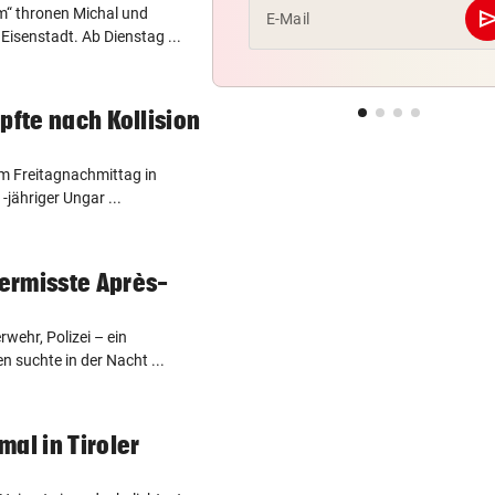
se
m“ thronen Michal und
E-Mail
isenstadt. Ab Dienstag ...
pfte nach Kollision
m Freitagnachmittag in
-jähriger Ungar ...
ermisste Après-
wehr, Polizei – ein
 suchte in der Nacht ...
al in Tiroler