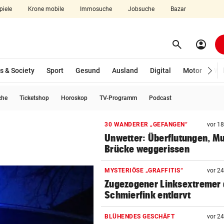
piele
Krone mobile
Immosuche
Jobsuche
Bazar
search
account_circle
Menü aufklappen
Suchen
s & Society
Sport
Gesund
Ausland
Digital
Motor
Wir
che
Ticketshop
Horoskop
TV-Programm
Podcast
len
30 WANDERER „GEFANGEN“
vor 1
Unwetter: Überflutungen, Mu
Brücke weggerissen
MYSTERIÖSE „GRAFFITIS“
vor 2
Zugezogener Linksextremer 
Schmierfink entlarvt
BLÜHENDES GESCHÄFT
vor 2