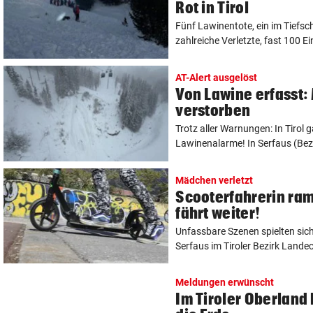
Rot in Tirol
Fünf Lawinentote, ein im Tiefsc
zahlreiche Verletzte, fast 100 Ein
AT-Alert ausgelöst
Von Lawine erfasst: 
verstorben
Trotz aller Warnungen: In Tirol
Lawinenalarme! In Serfaus (Bezi
Mädchen verletzt
Scooterfahrerin ram
fährt weiter!
Unfassbare Szenen spielten si
Serfaus im Tiroler Bezirk Landec
Meldungen erwünscht
Im Tiroler Oberland