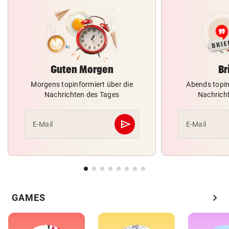
Guten Morgen
Br
Morgens topinformiert über die
Abends topin
Nachrichten des Tages
Nachrich
send
E-Mail
E-Mail
Abschicken
chevron_right
GAMES