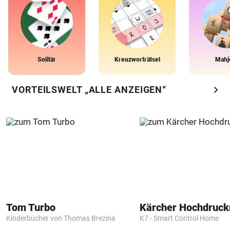
Solitär
Kreuzworträtsel
Mahj
chevron_right
VORTEILSWELT „ALLE ANZEIGEN“
Tom Turbo
Kärcher Hochdruck
Kinderbücher von Thomas Brezina
K7 - Smart Control Home