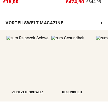
€15,00
€474,90
€644,99
chevron_right
VORTEILSWELT MAGAZINE
REISEZEIT SCHWEIZ
GESUNDHEIT