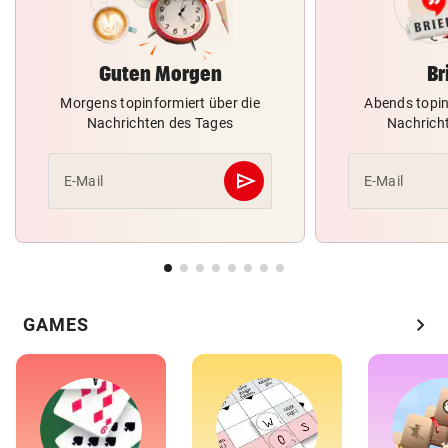
Guten Morgen
Br
Morgens topinformiert über die
Abends topin
Nachrichten des Tages
Nachrich
send
E-Mail
E-Mail
Abschicken
chevron_right
GAMES