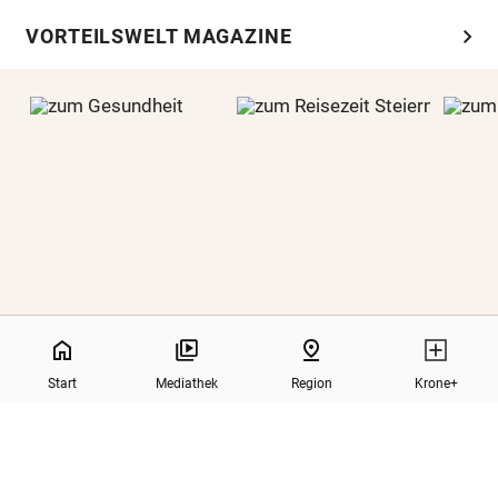
chevron_right
VORTEILSWELT MAGAZINE
home
pin_drop
GESUNDHEIT
REISEZEIT STEIERMARK
REI
Start
Mediathek
Region
Krone+
north
Zurück nach oben