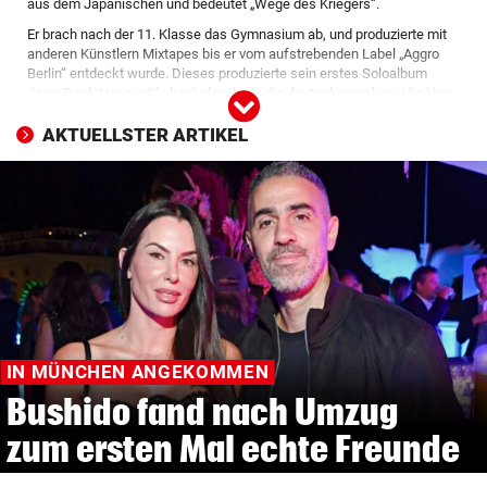
aus dem Japanischen und bedeutet „Wege des Kriegers“.
© Krone Multimedia GmbH & Co KG 2026
Er brach nach der 11. Klasse das Gymnasium ab, und produzierte mit
Muthgasse 2, 1190 Wien
anderen Künstlern Mixtapes bis er vom aufstrebenden Label „Aggro
Berlin“ entdeckt wurde. Dieses produzierte sein erstes Soloalbum
„Vom Bordstein zur Skyline“, das ihn in die deutschsprachige Hip-Hop-
Elite katapultierte.
AKTUELLSTER ARTIKEL
Die Texte seines Debütalbums sind umstritten – Bushido gilt als
frauenverachtend, schwulenfeindlich, jugendgefährdend. 2005
gründete er mit Das Bo sein eigenes Label: ersguterjunge. Bushidos
anfängliche Alben und Texte gelten bei Fans und Kritikern der Rap-
Szene als Meilensteine des deutschsprachigen Raps. 2010 erschien
seine autobiografische Verfilmung „Zeiten ändern dich“. Über zehn
Studioalben hat der erfolgreiche Skandalrapper schon veröffentlicht.
IN MÜNCHEN ANGEKOMMEN
Bushido fand nach Umzug
zum ersten Mal echte Freunde