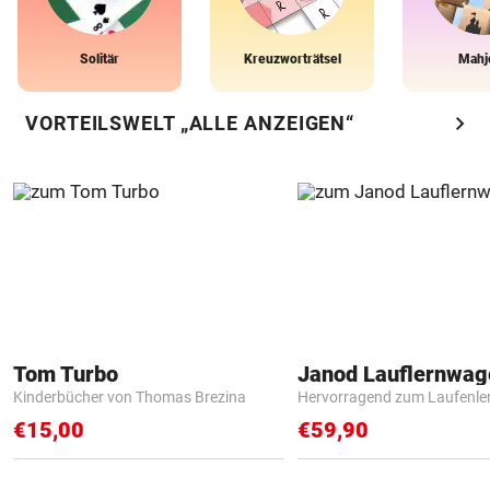
Solitär
Kreuzworträtsel
Mahj
chevron_right
VORTEILSWELT „ALLE ANZEIGEN“
Tom Turbo
Janod Lauflernwa
Kinderbücher von Thomas Brezina
Hervorragend zum Laufenle
€15,00
€59,90