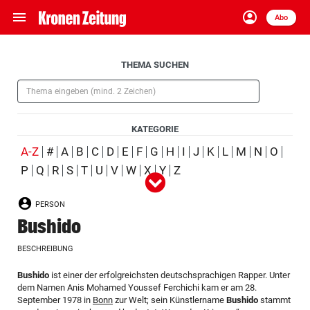
menu
account_circle
Navigation
Anmelden
Abo
close
Schließen
ein-/ausklappen
Aufklappen
THEMA SUCHEN
Abonnieren
(Pflichtfeld)
account_circle
arrow_right
Anmelden
KATEGORIE
pin_drop
arrow_right
Bundesland auswäh
Wien
(ausgewählt)
A-Z
#
A
B
C
D
E
F
G
H
I
J
K
L
M
N
O
P
Q
R
S
T
U
V
W
X
Y
Z
Alle
Person
Ort
Schlagwort
Organisation
(ausgewählt)
bookmark
Merkliste
PERSON
Produkt
Ereignis
Bushido
Suchbegriff
search
BESCHREIBUNG
eingeben
Aufklappen
Bushido
ist einer der erfolgreichsten deutschsprachigen Rapper. Unter
dem Namen Anis Mohamed Youssef Ferchichi kam er am 28.
September 1978 in
Bonn
zur Welt; sein Künstlername
Bushido
stammt