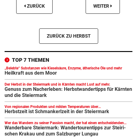
ZURÜCK
WEITER
ZURÜCK ZU HERBST
TOP 7 THEMEN
„Belebte“ Substanzen wie Kieselsäure, Enzyme, ätherische Öle und mehr
Heil­kraft aus dem Moor
Der Herbst in der Steiermark und in Kärnten macht Lust auf mehr.
Genuss zum Nach­er­leben: Herbst­wan­der­tipps für Kärnten
und die Stei­er­mark
Von regionalen Produkten und milden Temperaturen über
gesundheitsförderndes Thermalwasser bis hin zu entspannter und sportlicher
Herbst­zeit ist Schman­kerl­zeit in der Stei­er­mark
Bewegung . . .
Wer das Wandern zu seiner Passion macht, der hat einen entscheidenden
Vorteil: Die Natur zeigt sich in ihrem edelsten Kleid.
Wander­bare Stei­er­mark: Wander­tou­ren­tipps zur Stei­ri­
schen Krakau und zum Salz­burger Lungau