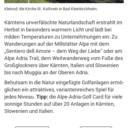
Werbung
Kleinod: die Kirche St. Kath­rein in Bad Klein­kirch­heim.
AGB / ANB
Kär­ntens unver­fälschte Natur­land­schaft erstrahlt im
Herbst in beson­ders warmem Licht und lädt bei
Datenschutz & Cookies
milden Tempe­ra­turen zu Unter­neh­mungen ein: Zu
Wande­rungen auf der Mill­stä­tter Alpe mit dem
„Sentiero dell Amore – dem Weg der Liebe“ oder am
Offenlegung
Alpe Adria Trail, dem Weit­wan­derweg vom Fuße des
Großglock­ners über Kär­nten, Italien und Slowe­nien
Impressum
bis nach Muggia an der Oberen Adria.
Behutsam in die Natur einge­fügte Golf­an­lagen ermö­
gl­ichen ein attrak­tives, vari­an­ten­rei­ches Spiel für
jedes Niveau.
Tipp:
die Alpe-Adria-Golf Card für viele
© Krone Multimedia GmbH & Co KG 2025
sonnige Stunden auf über 20 Anlagen in Kär­nten,
Muthgasse 2, 1190 Wien
Slowe­nien und Italien.