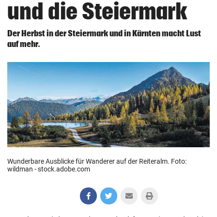
und die Stei­er­mark
home
Startseite
Der Herbst in der Steiermark und in Kärnten macht Lust
crisis_alert
auf mehr.
Ukraine-Krieg
expand_more
Nachrichten
Aufklappen
expand_more
Community & Meinung
Aufklappen
expand_more
Magazin & Freizeit
Aufklappen
Wunder­bare Ausblicke für Wanderer auf der Reiteralm. Foto:
expand_more
Extras
Aufklappen
wildman - stock.​adobe.​com
Immo
Jobs
Bazar