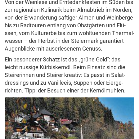
Von der Wein­lese und Ernte­dank­festen im Süden bis
zur regio­nalen Kuli­narik beim Almab­trieb im Norden,
tv
expand_more
Krone TV
von der Erwan­de­rung saftiger Almen und Wein­berge
Aufklappen
bis zu Radtouren entlang von Obst­gä­rten und Flü­
podcasts
ssen, vom Kultur­erbe bis zum wohl­tu­enden Ther­mal­
Podcast
wasser – der Herbst in der Stei­er­mark garan­tiert
Augen­blicke mit auser­le­senem Genuss.
FirmenABC
Ein beson­derer Schatz ist das „grüne Gold“: das
leicht nussige Kürbi­sker­nöl. Beim Einsatz sind die
Stei­re­rinnen und Steirer kreativ: Es passt in Salat­
Rezept der Woche
dres­sings und zu Vanil­leeis, Suppen oder Eier­ge­
richten.
Tipp:
der Besuch einer der Kernö­lmu­̈hlen.
Ratgeber
Wohnwelten
Special Deals