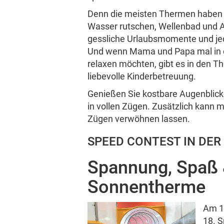
Kroatien Reisen
Denn die meisten Thermen haben ein
Wasser rutschen, Wellenbad und Abe
ÖBB
gess­liche Urlaubs­mo­mente und je
Und wenn Mama und Papa mal in 
relaxen möc­hten, gibt
es in den Th
article
liebe­volle Kinder­be­treuung.
ePaper
Genießen Sie kost­bare Augen­blicke 
mail
in vollen Zügen. Zusät­zlich kann m
Newsletter
Zügen verwö­hnen lassen.
storefront
Vorteilswelt
SPEED CONTEST IN DE
smartphone
Span­nung, Spaß 
Krone Mobil
Sonnen­therme
expand_more
Kontakt
Aufklappen
Am 16
18. S