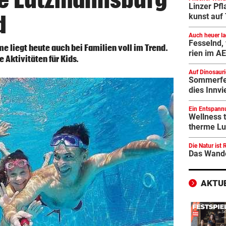
Pflasterspekt
Linzer Pfla
und Alt über
d
kunst auf
Compagnien au
Auch heuer la
19. Juli bis
Fesselnd, 
e liegt heute auch bei Familien voll im Trend.
Ferienprogram
rien im AE
Aktivitäten für Kids.
Auf Dinosaurie
eintauchen od
Sommer­fe­r
gewinnen – das
dies Innvi
ganze Familie
Ein Entspannu
auch bei Famil
Well­ness 
meistens auch 
therme Lu
Die Natur ist
Alltag der me
Das Wander
ist, liegt ein
AKTU