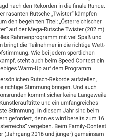
agd nach den Rekorden in die finale Runde.
er rasanten Rutsche „Twister“ käm­pfen
um den begehrten Titel: „Öste­rre­ich­ischer
er“ auf der Mega-Rutsche Twister (202 m).
olles Rahmen­pro­gramm mit viel Spaß und
n bringt die Teil­nehmer in die rich­tige Wett­
­stim­mung. Wie bei jedem sport­li­chen
kampf, steht auch beim Speed Contest ein
ie­biges Warm-Up auf dem Programm.
ersö­nl­ichen Rutsch-Rekorde aufstellen,
die rich­tige Stim­mung bringen. Und auch
ti­ons­runden kommt sicher keine Lange­weile
̈ns­tle­rau­ftritte und ein umfang­rei­ches
ste Stim­mung. In diesem Jahr sind beim
rn gefor­dert, denn es wird bereits zum 16.
Öste­rreichs“ vergeben. Beim Family-Contest
fer (Jahr­gang 2016 und jünger) gemeinsam