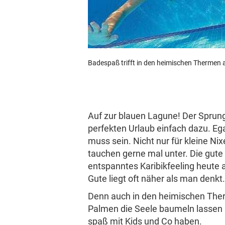
tv
expand_more
Krone TV
Aufklappen
podcasts
Podcast
Bade­spaß trifft in den heimi­schen Thermen a
FirmenABC
Auf zur blauen Lagune! Der Sprung
Rezept der Woche
perfekten Urlaub einfach dazu. Ega
muss sein. Nicht nur für kleine Ni
Ratgeber
tauchen gerne mal unter. Die gute N
entspanntes Kari­bik­fee­ling heute
Gute liegt oft näher als man denkt.
Wohnwelten
Denn auch in den heimi­schen The
Special Deals
Palmen die Seele baumeln lassen u
spaß mit Kids und Co haben.