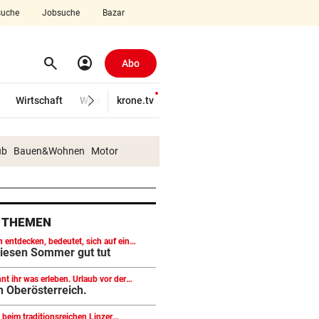
uche
Jobsuche
Bazar
search
account_circle
Suchen
Abo
Wirtschaft
Wissenschaft
krone.tv
Gericht
Kolumnen
Freizeit
ub
Bauen&Wohnen
Motor
7 THEMEN
h entdecken, bedeutet, sich auf ein
es Abenteuer einzulassen und das
iesen Sommer gut tut
u erfahren.
nnt ihr was erleben. Urlaub vor der
Ober­ö­ste­rreich.
 beim traditionsreichen Linzer