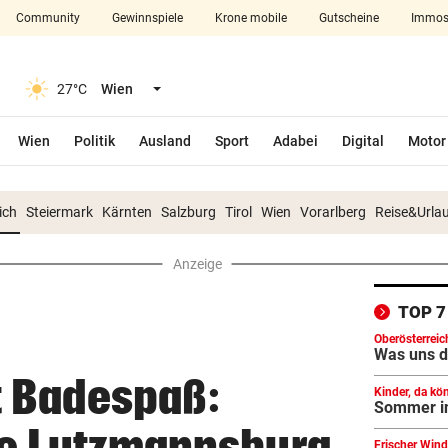
Community
Gewinnspiele
Krone mobile
Gutscheine
Immos
27°C
Wien
Wien
Politik
Ausland
Sport
Adabei
Digital
Motor
len
ich
Steiermark
Kärnten
Salzburg
Tirol
Wien
Vorarlberg
Reise&Urla
Anzeige
TOP 
Oberösterreic
erlebnisreich
Was uns d
Unerwartete z
ft Bade­spaß:
Kinder, da kö
Haustür!
Sommer in 
 Lutz­manns­burg
Frischer Wind