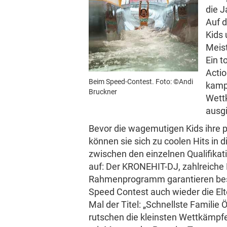
Karriere
die J
Auf d
Kids 
Werbung
Meist
Ein t
AGB / ANB
Actio
Beim Speed-Contest.
Foto: ©Andi
kampf
Datenschutz & Cookies
Bruckner
Wett­
ausg
Offenlegung
Bevor die wage­mu­tigen Kids ihre p
können sie sich zu coolen Hits in 
Impressum
zwischen den einzelnen Quali­fi­ka­
auf: Der KRONEHIT-DJ, zahl­reiche Ku
Rahmen­pro­gramm garan­tieren be
Speed Contest auch wieder die Elte
Mal der Titel: „Schnellste Familie 
© Krone Multimedia GmbH & Co KG 2025
rutschen die kleinsten Wett­käm­p
Muthgasse 2, 1190 Wien