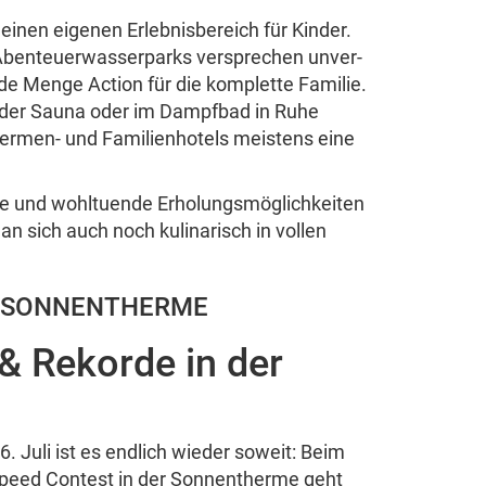
en eigenen Erleb­nis­be­reich für Kinder.
n­teu­er­was­ser­parks verspre­chen unver­
de Menge Action für die komplette Familie.
der Sauna oder im Dampfbad in Ruhe
ermen- und Fami­li­en­ho­tels meis­tens eine
und wohl­tu­ende Erho­lungs­mö­glic­hke­iten
an sich auch noch kuli­na­risch in vollen
R SONNEN­THERME
& Rekorde in der
. Juli ist es endlich wieder soweit: Beim
peed Contest in der Sonnen­therme geht