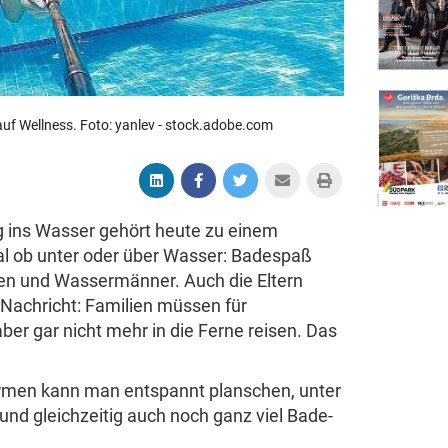
uf Well­ness. Foto: yanlev - stock.​adobe.​com
 ins Wasser gehört heute zu einem
l ob unter oder über Wasser: Bade­spaß
xen und Wasser­mä­nner. Auch die Eltern
ach­richt: Fami­lien müssen für
 aber gar nicht mehr in die Ferne reisen. Das
rmen kann man entspannt plan­schen, unter
nd gleich­zeitig auch noch ganz viel Bade­