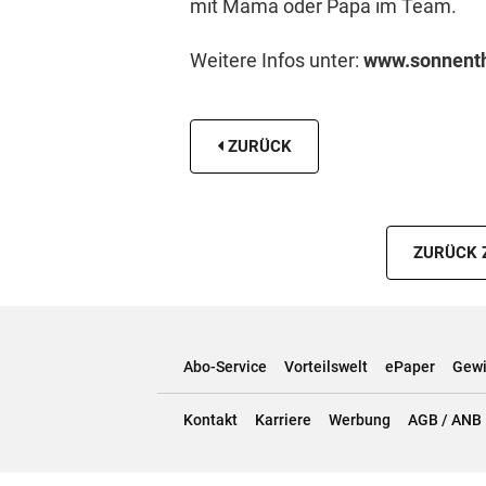
mit Mama oder Papa im Team.
Weitere Infos unter:
www.​son​nent​h
ZURÜCK
ZURÜCK 
Abo-Service
Vorteilswelt
ePaper
Gewi
Kontakt
Karriere
Werbung
AGB / ANB