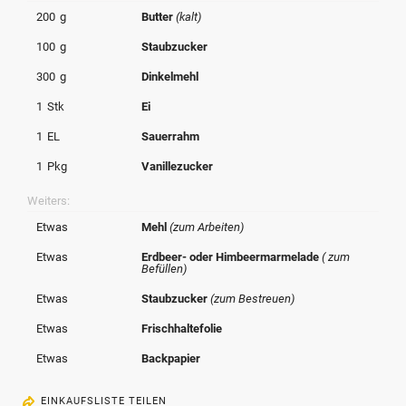
© Krone Multimedia GmbH & Co KG 2026
200
g
Butter
(kalt)
Muthgasse 2, 1190 Wien
100
g
Staubzucker
300
g
Dinkelmehl
1
Stk
Ei
1
EL
Sauerrahm
1
Pkg
Vanillezucker
Weiters:
Etwas
Mehl
(zum Arbeiten)
Etwas
Erdbeer- oder Himbeermarmelade
( zum
Befüllen)
Etwas
Staubzucker
(zum Bestreuen)
Etwas
Frischhaltefolie
Etwas
Backpapier
EINKAUFSLISTE TEILEN