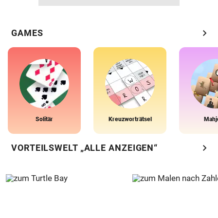
chevron_right
GAMES
Solitär
Kreuzworträtsel
Mahj
chevron_right
VORTEILSWELT „ALLE ANZEIGEN“