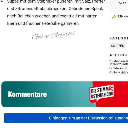
Suppe mit dem Stabmixer pürieren, mit Salz, Pfeffer
Etwas
und Zitronensaft abschmecken. Gebratenen Speck
nach Belieben zugeben und eventuell mit harten
EINK
Eiern und frischer Petersilie garnieren.
KATEGO
SUPPEN
ALLERG
G
- Milch von 
(inklusive Lakt
L
- Sellerie u
O
- Schwefeldio
Einloggen, um an der Diskussion teilzuneh