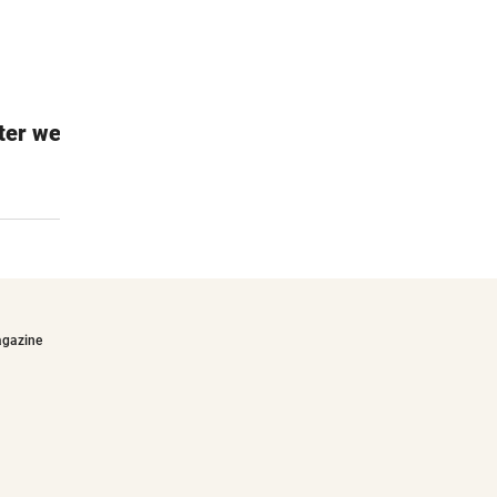
ter weiß
DKT - Klimaneutrales Talent
Ein Spiel aus abbaubaren Materialien
€31,90
agazine