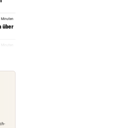
n
6 Minuten
n über
6 Minuten
ten
7 Minuten
7 Minuten
Guten Morgen
 neue
Morgens topinformiert über die
Nachrichten des Tages
ch-
07:54