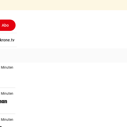
Abo
tschaft
krone.tv
Wissen
Gericht
Kolumnen
Freizeit
Reise
Ti
9 Minuten
6 Minuten
man
6 Minuten