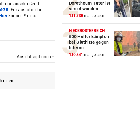
Dorotheum, Täter ist
ft und anschließend
Strittiger Kanzler-Sager: Ab
verschwunden
AGB
. Für ausführliche
er recht hat …
Hier
können Sie das
141.730
mal gelesen
TOPSPIELERIN
NIEDERÖSTERREICH
„Salzburg war für mich die e
500 Helfer kämpfen
bei Gluthitze gegen
Wahl“
Inferno
140.841
mal gelesen
WM-TEAMCHEF STINKSAUER
„Ratte“: Hat Cannavaro ein
Verräter im Team?
ARBEIT UND URLAUB
Steirische Ärztin tauschte L
gegen „Traumschiff“
PEDALE VERWECHSELT
Tiroler Seniorin (76) „verse
Auto in Baugrube