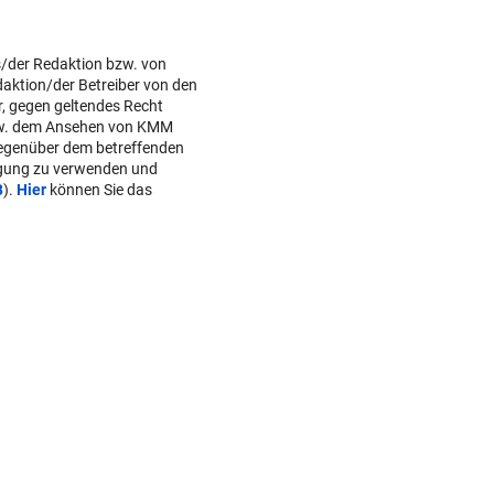
TRAINER ZARIC DEUTLICH
Trotz 3:1 gegen WSG bleibt
Altachern ein Problem
s/der Redaktion bzw. von
daktion/der Betreiber von den
r, gegen geltendes Recht
FÄHIGKEITEN BEDENKLICH
w. dem Ansehen von KMM
Sorge um Sicherheit: OpenA
gegenüber dem betreffenden
muss neue KI einhegen
lgung zu verwenden und
B
).
Hier
können Sie das
BETRUNKENER ALS LENKER
Dumper überschlug sich und
stürzte 30 Meter ab