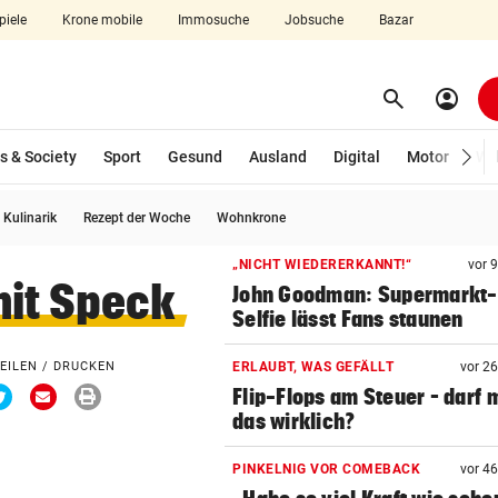
piele
Krone mobile
Immosuche
Jobsuche
Bazar
search
account_circle
Menü aufklappen
Suchen
s & Society
Sport
Gesund
Ausland
Digital
Motor
Wir
Kulinarik
Rezept der Woche
Wohnkrone
len
„NICHT WIEDERERKANNT!“
vor 
it Speck
John Goodman: Supermarkt-
Selfie lässt Fans staunen
EILEN / DRUCKEN
ERLAUBT, WAS GEFÄLLT
vor 2
Via
Via
Drucken
Flip-Flops am Steuer – darf 
ook
Twitter
Email
teilen
teilen
das wirklich?
PINKELNIG VOR COMEBACK
vor 4