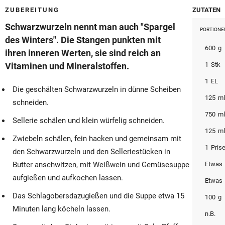
© Krone Multimedia GmbH & Co KG 2026
ZUBEREITUNG
ZUTATEN
Muthgasse 2, 1190 Wien
Schwarzwurzeln nennt man auch "Spargel
PORTIONE
des Winters". Die Stangen punkten mit
600
g
ihren inneren Werten, sie sind reich an
Vitaminen und Mineralstoffen.
1
Stk
1
EL
Die geschälten Schwarzwurzeln in dünne Scheiben
125
m
schneiden.
750
m
Sellerie schälen und klein würfelig schneiden.
125
m
Zwiebeln schälen, fein hacken und gemeinsam mit
1
Pris
den Schwarzwurzeln und den Selleriestücken in
Butter anschwitzen, mit Weißwein und Gemüsesuppe
Etwas
aufgießen und aufkochen lassen.
Etwas
Das Schlagobersdazugießen und die Suppe etwa 15
100
g
Minuten lang köcheln lassen.
n.B.