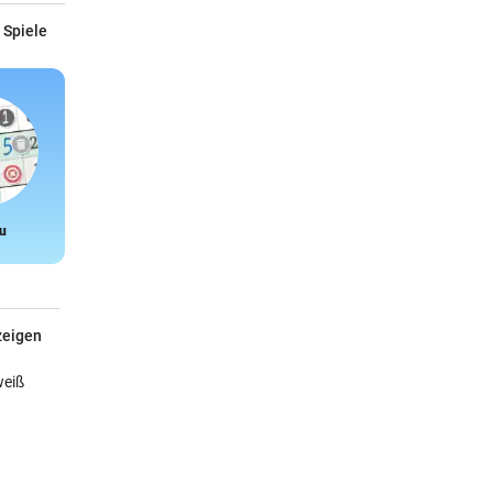
 Spiele
u
Snake
zeigen