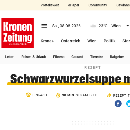
Vorteilswelt
ePaper
Community
Gewinns
close
Schließen
menu
Menü aufklappen
Sa., 08.08.2026
23°C
Wien
Abonnieren
Krone+
Österreich
Wien
Politik
Star
account_circle
arrow_right
Anmelden
Leben
Reisen & Urlaub
Fitness
Gesund
Tierecke
Ratgeber
pin_drop
arrow_right
Bundesland auswäh
Wien
REZEPT
Schwarzwurzelsuppe m
bookmark
Merkliste
EINFACH
30 MIN
GESAMTZEIT
REZEPT T
Suchbegriff
search
Via
eingeben
Faceb
teilen