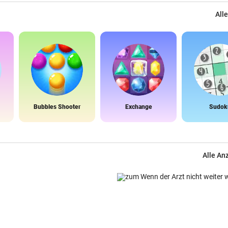
Alle
Bubbles Shooter
Exchange
Sudok
Alle An