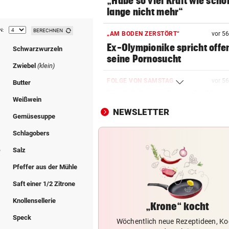
„Habe so viel Kraft wie scho
lange nicht mehr“
N:
BERECHNEN
„AM BODEN ZERSTÖRT“
vor 5
Ex-Olympionike spricht offe
Schwarzwurzeln
seine Pornosucht
Zwiebel
(klein)
FOLGE VON SAMSTAG
vor 5
Butter
Täglich fitter: Diese 20 Minu
l
Weißwein
schafft jeder!
NEWSLETTER
l
Gemüsesuppe
ABSCHUSS-VERORDNUNG
vor 5
l
Schlagobers
Nach Rissen: Wolf im Tiroler
e
Salz
Bezirk Imst entnommen
Pfeffer aus der Mühle
HOFFNUNG FÜR PATIENTEN
vor 5
Saft einer 1/2 Zitrone
Diese Krebstherapien bieten
Heilungschancen
Knollensellerie
„Krone“ kocht
Speck
Wöchentlich neue Rezeptideen, Ko
EIN KIND UNTER OPFERN