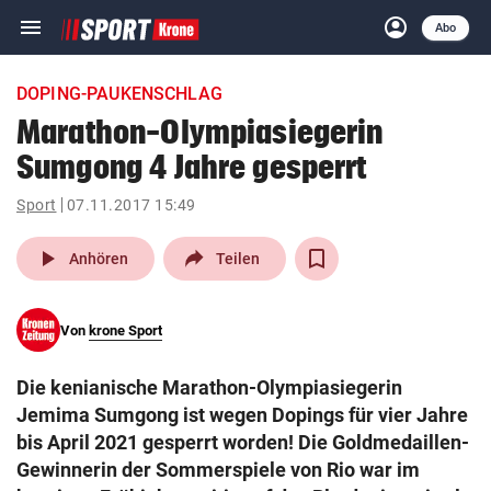
menu
account_circle
Navigation
Anmelden
Abo
close
Schließen
ein-/ausklappen
DOPING-PAUKENSCHLAG
Abonnieren
Marathon-Olympiasiegerin
Sumgong 4 Jahre gesperrt
account_circle
arrow_right
Anmelden
Sport
07.11.2017 15:49
pin_drop
arrow_right
Bundesland auswäh
Wien
play_arrow
Anhören
Teilen
bookmark
Merkliste
Von
krone Sport
Suchbegriff
search
Die kenianische Marathon-Olympiasiegerin
eingeben
Jemima Sumgong ist wegen Dopings für vier Jahre
bis April 2021 gesperrt worden! Die Goldmedaillen-
Gewinnerin der Sommerspiele von Rio war im