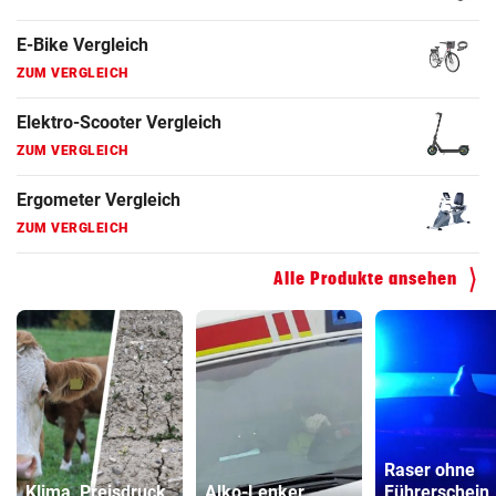
ZUM VERGLEICH
Elektro-Scooter Vergleich
ZUM VERGLEICH
Ergometer Vergleich
ZUM VERGLEICH
Fahrrad Test
ZUM VERGLEICH
Alle Produkte ansehen
Fahrradanhänger Vergleich
ZUM VERGLEICH
Faszienrolle Vergleich
ZUM VERGLEICH
Hoverboard Vergleich
Raser ohne
ZUM VERGLEICH
Klima, Preisdruck,
Alko-Lenker
Führerschein