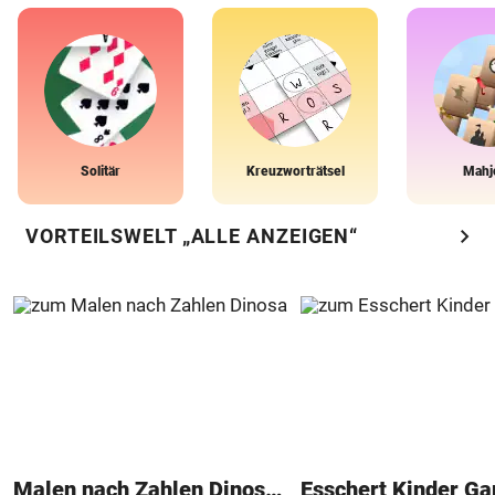
Solitär
Kreuzworträtsel
Mahj
chevron_right
VORTEILSWELT „ALLE ANZEIGEN“
Malen nach Zahlen Dinosaurier