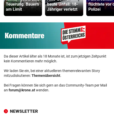
Teuerung: Bauern
baute Unfall: 18-
flüchtete vor 
Kinderfahrrad Vergleich
am Limit
Jähriger verletzt
Polizei
ZUM VERGLEICH
Da dieser Artikel älter als 18 Monate ist, ist zum jetzigen Zeitpunkt
kein Kommentieren mehr möglich.
Wir laden Sie ein, bei einer aktuelleren themenrelevanten Story
mitzudiskutieren:
Themenübersicht
.
Bei Fragen können Sie sich gern an das Community-Team per Mail
an
forum@krone.at
wenden.
NEWSLETTER