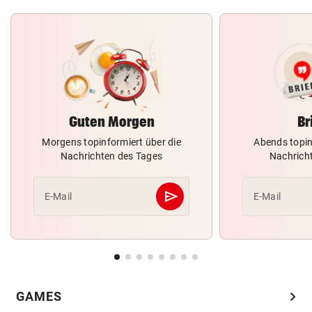
Guten Morgen
Br
Morgens topinformiert über die
Abends topin
Nachrichten des Tages
Nachrich
send
E-Mail
E-Mail
Abschicken
chevron_right
GAMES