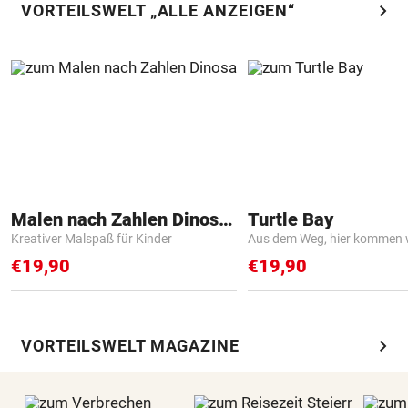
chevron_right
VORTEILSWELT „ALLE ANZEIGEN“
Malen nach Zahlen Dinosaurier
Turtle Bay
Kreativer Malspaß für Kinder
Aus dem Weg, hier kommen w
€19,90
€19,90
chevron_right
VORTEILSWELT MAGAZINE