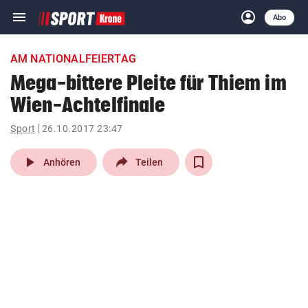
menu
account_circle
Navigation
Anmelden
Abo
close
Schließen
ein-/ausklappen
AM NATIONALFEIERTAG
Abonnieren
Mega-bittere Pleite für Thiem im
Wien-Achtelfinale
account_circle
arrow_right
Anmelden
Sport
26.10.2017 23:47
pin_drop
arrow_right
Bundesland auswäh
Wien
play_arrow
Anhören
Teilen
bookmark
Merkliste
Suchbegriff
search
eingeben