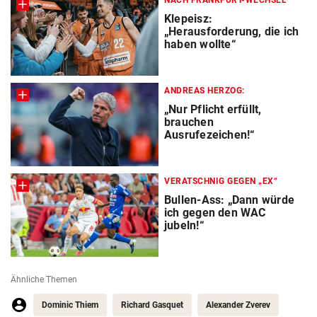
Klepeisz:
„Herausforderung, die ich
haben wollte“
ANDREAS HERZOG:
„Nur Pflicht erfüllt,
brauchen
Ausrufezeichen!“
VERATSCHNIG GEGEN „EX“
Bullen-Ass: „Dann würde
ich gegen den WAC
jubeln!“
Ähnliche Themen
Dominic Thiem
Richard Gasquet
Alexander Zverev