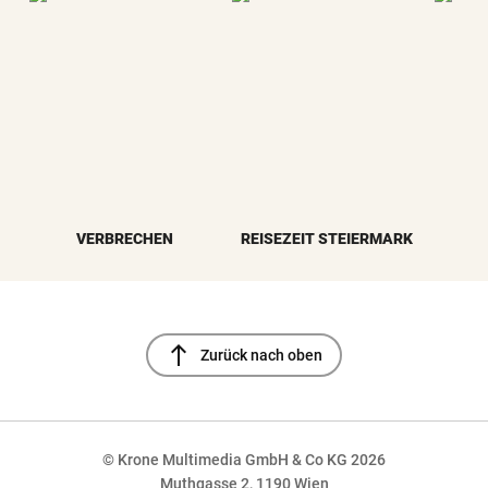
VERBRECHEN
REISEZEIT STEIERMARK
north
Zurück nach oben
© Krone Multimedia GmbH & Co KG 2026
Muthgasse 2, 1190 Wien