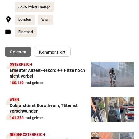
Jo-Wilfried Tsonga
London
Wien
Einstand
(ausgewählt)
Gelesen
Kommentiert
ÖSTERREICH
Erneuter Allzeit-Rekord ++ Hitze noch
Action-Cam Vergleich
nicht vorbei
160.139
mal gelesen
ZUM VERGLEICH
Crosstrainer Vergleich
WIEN
Cobra stürmt Dorotheum, Täter ist
ZUM VERGLEICH
verschwunden
141.353
mal gelesen
E-Bike Vergleich
ZUM VERGLEICH
NIEDERÖSTERREICH