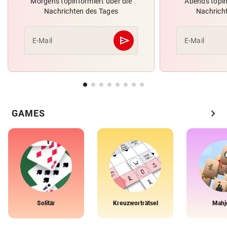
Morgens topinformiert über die
Abends topin
Nachrichten des Tages
Nachrich
send
E-Mail
E-Mail
Abschicken
chevron_right
GAMES
Solitär
Kreuzworträtsel
Mahj