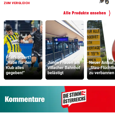
ZUM VERGLEICH
Alle Produkte ansehen
Pfeifkonzert?
„Habe für den
Junge Frauen am
Neuer Anlauf
Klub alles
Villacher Bahnhof
„Stau-Flüchtl
gegeben!“
belästigt
zu verbannen