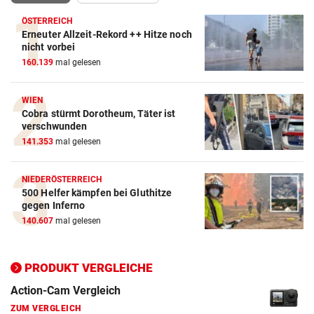
ÖSTERREICH
Erneuter Allzeit-Rekord ++ Hitze noch
nicht vorbei
160.139
mal gelesen
WIEN
Cobra stürmt Dorotheum, Täter ist
verschwunden
Action-Cam Vergleich
141.353
mal gelesen
ZUM VERGLEICH
NIEDERÖSTERREICH
Crosstrainer Vergleich
500 Helfer kämpfen bei Gluthitze
ZUM VERGLEICH
gegen Inferno
140.607
mal gelesen
E-Bike Vergleich
ZUM VERGLEICH
PRODUKT VERGLEICHE
Elektro-Scooter Vergleich
ZUM VERGLEICH