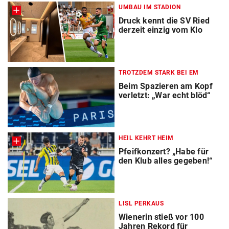
UMBAU IM STADION
Druck kennt die SV Ried
derzeit einzig vom Klo
TROTZDEM STARK BEI EM
Beim Spazieren am Kopf
verletzt: „War echt blöd“
HEIL KEHRT HEIM
Pfeifkonzert? „Habe für
den Klub alles gegeben!“
LISL PERKAUS
Wienerin stieß vor 100
Jahren Rekord für