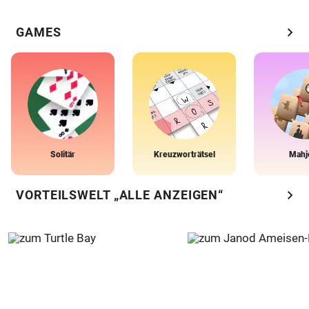
chevron_right
GAMES
Solitär
Kreuzworträtsel
Mahj
chevron_right
VORTEILSWELT „ALLE ANZEIGEN“