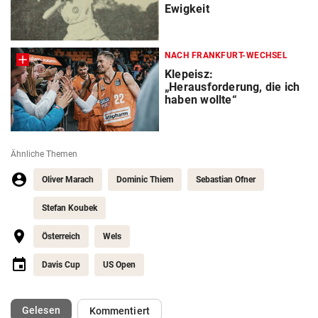
Ewigkeit
NACH FRANKFURT-WECHSEL
Klepeisz:
„Herausforderung, die ich
haben wollte“
Ähnliche Themen
Oliver Marach
Dominic Thiem
Sebastian Ofner
Stefan Koubek
Österreich
Wels
Davis Cup
US Open
(ausgewählt)
Gelesen
Kommentiert