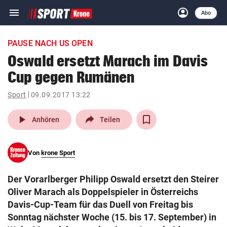
menu
account_circle
Navigation
Anmelden
Abo
close
Schließen
ein-/ausklappen
PAUSE NACH US OPEN
Abonnieren
Oswald ersetzt Marach im Davis
Cup gegen Rumänen
account_circle
arrow_right
Anmelden
Sport
09.09.2017 13:22
pin_drop
arrow_right
Bundesland auswäh
Wien
play_arrow
Anhören
Teilen
bookmark
Merkliste
Von
krone Sport
Suchbegriff
search
Der Vorarlberger Philipp Oswald ersetzt den Steirer
eingeben
Oliver Marach als Doppelspieler in Österreichs
Davis-Cup-Team für das Duell von Freitag bis
Sonntag nächster Woche (15. bis 17. September) in