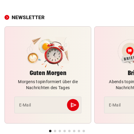
NEWSLETTER
Guten Morgen
Br
Morgens topinformiert über die
Abends topin
Nachrichten des Tages
Nachrich
send
E-Mail
E-Mail
Abschicken