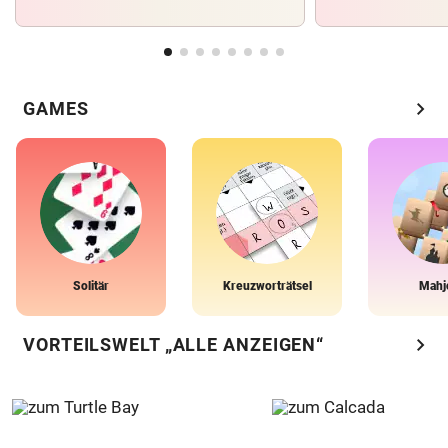
chevron_right
GAMES
Solitär
Kreuzworträtsel
Mahj
chevron_right
VORTEILSWELT „ALLE ANZEIGEN“