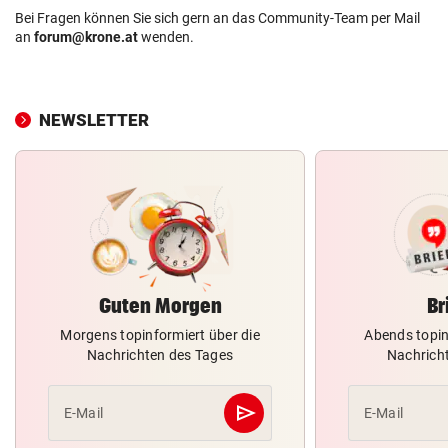
Bei Fragen können Sie sich gern an das Community-Team per Mail
an
forum@krone.at
wenden.
NEWSLETTER
Guten Morgen
Br
Morgens topinformiert über die
Abends topin
Nachrichten des Tages
Nachrich
send
E-Mail
E-Mail
Abschicken