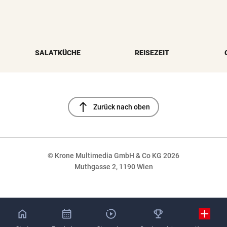
SALATKÜCHE
REISEZEIT
north
Zurück nach oben
© Krone Multimedia GmbH & Co KG 2026
Muthgasse 2, 1190 Wien
NaN%