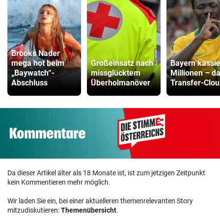
Brooks Nader
mega hot beim
Großeinsatz nach
Bayern kassie
„Baywatch“-
missglücktem
Millionen – d
Abschluss
Überholmanöver
Transfer-Clou
Da dieser Artikel älter als 18 Monate ist, ist zum jetzigen Zeitpunkt
kein Kommentieren mehr möglich.
Wir laden Sie ein, bei einer aktuelleren themenrelevanten Story
mitzudiskutieren:
Themenübersicht
.