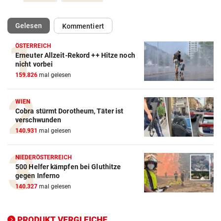
(ausgewählt)
Gelesen
Kommentiert
ÖSTERREICH
Erneuter Allzeit-Rekord ++ Hitze noch
Action-Cam Vergleich
nicht vorbei
159.826
mal gelesen
ZUM VERGLEICH
Crosstrainer Vergleich
WIEN
Cobra stürmt Dorotheum, Täter ist
ZUM VERGLEICH
verschwunden
140.931
mal gelesen
E-Bike Vergleich
ZUM VERGLEICH
NIEDERÖSTERREICH
500 Helfer kämpfen bei Gluthitze
Elektro-Scooter Vergleich
gegen Inferno
ZUM VERGLEICH
140.327
mal gelesen
Ergometer Vergleich
ZUM VERGLEICH
PRODUKT VERGLEICHE