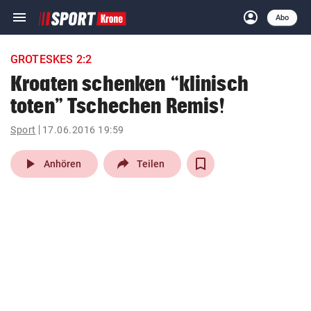
menu
account_circle
Navigation
Anmelden
Abo
close
Schließen
ein-/ausklappen
GROTESKES 2:2
Abonnieren
Kroaten schenken “klinisch
toten” Tschechen Remis!
account_circle
arrow_right
Anmelden
Sport
17.06.2016 19:59
pin_drop
arrow_right
Bundesland auswäh
Wien
play_arrow
Anhören
Teilen
bookmark
Merkliste
Suchbegriff
search
eingeben