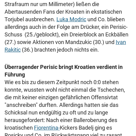
Strafraum nur um Millimeter) ließen die
Abertausenden Fans der Kroaten in ekstatischen
Torjubel ausbrechen.
Luka Modric
und Co. blieben
allerdings auch in der Folge am Drücker, ein Perisic-
Schuss (25./geblockt), ein Dreierblock an Eckbällen
(27.) sowie Aktionen von Mandzukic (30.) und
Ivan
Rakitic
(36.) brachten jedoch nichts ein.
Überragender Perisic bringt Kroatien verdient in
Führung
Wie es bis zu diesem Zeitpunkt noch 0:0 stehen
konnte, wussten wohl nicht einmal die Tschechen,
die mit keiner einzigen gefährlichen Offensivtat
"anschreiben" durften. Allerdings hatten sie das
Schicksal nun endgültig zu oft und zu lange
herausgefordert: Nach einer Balleroberung des
kroatischen
Fiorentina-
Kickers Badelj ging es
Rosicky und Co. im Rückwärtsgang viel zu rasant,