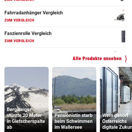
ZUM VERGLEICH
Hoverboard Vergleich
ZUM VERGLEICH
Kinderfahrrad Vergleich
ZUM VERGLEICH
Alle Produkte ansehen
Bergsteiger
stürzte 20 Meter
Pensionistin starb
Wem gehört
in Gletscherspalte
beim Schwimmen
Österreichs
ab
im Wallersee
digitale Zukun