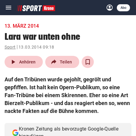
menu
account_circle
Navigation
Anmelden
Abo
close
Schließen
ein-/ausklappen
13. MÄRZ 2014
Abonnieren
Lara war unten ohne
account_circle
arrow_right
Sport
13.03.2014 09:18
Anmelden
play_arrow
Anhören
Teilen
pin_drop
arrow_right
Bundesland auswäh
Wien
Auf den Tribünen wurde gejohlt, gegrölt und
bookmark
Merkliste
gepfiffen. Ist halt kein Opern-Publikum, so eine
Fan-Tribüne bei einem Skirennen. Eher so eine Art
Bierzelt-Publikum - und das reagiert eben so, wenn
Suchbegriff
search
eingeben
nackte Fakten auf die Bühne kommen.
Kronen Zeitung als bevorzugte Google-Quelle