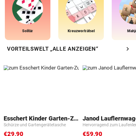
Solitär
Kreuzworträtsel
Mahj
chevron_right
VORTEILSWELT „ALLE ANZEIGEN“
Esschert Kinder Garten-Zubehör
Janod Lauflernwa
Schürze und Gartengerätetasche
Hervorragend zum Laufenle
€29,90
€59,90