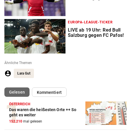
EUROPA-LEAGUE-TICKER
LIVE ab 19 Uhr: Red Bull
Salzburg gegen FC Pafos!
Ähnliche Themen
Lara Gut
(ausgewählt)
Gelesen
Kommentiert
ÖSTERREICH
Das waren die heißesten Orte ++ So
Action-Cam Vergleich
geht es weiter
152.210
mal gelesen
ZUM VERGLEICH