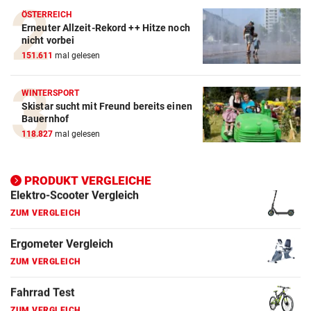
Crosstrainer Vergleich
ÖSTERREICH
Erneuter Allzeit-Rekord ++ Hitze noch
ZUM VERGLEICH
nicht vorbei
151.611
mal gelesen
E-Bike Vergleich
ZUM VERGLEICH
WINTERSPORT
Skistar sucht mit Freund bereits einen
Elektro-Scooter Vergleich
Bauernhof
ZUM VERGLEICH
118.827
mal gelesen
Ergometer Vergleich
ZUM VERGLEICH
PRODUKT VERGLEICHE
Fahrrad Test
ZUM VERGLEICH
Fahrradanhänger Vergleich
ZUM VERGLEICH
Faszienrolle Vergleich