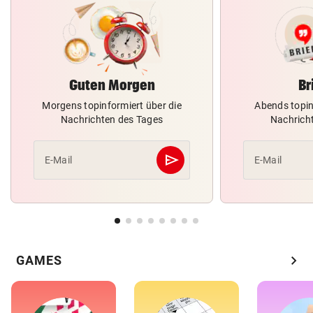
Guten Morgen
Br
Morgens topinformiert über die
Abends topin
Nachrichten des Tages
Nachrich
send
E-Mail
E-Mail
Abschicken
chevron_right
GAMES