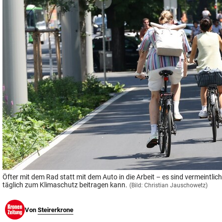
© Krone Multimedia GmbH & Co KG 2026
Muthgasse 2, 1190 Wien
Öfter mit dem Rad statt mit dem Auto in die Arbeit – es sind vermeintlich 
täglich zum Klimaschutz beitragen kann.
(Bild: Christian Jauschowetz)
Von
Steirerkrone