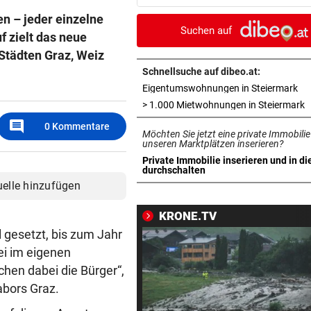
häufen sich
en – jeder einzelne
Suchen auf
f zielt das neue
WASSERSPRINGEN
vor 
Städten Graz, Weiz
Knoll bei EM Achter vom Tur
Lotfi auf Rang 12!
Schnellsuche auf dibeo.at:
in 
Eigentumswohnungen in Steiermark
SCHON NÄCHSTE SAISON
vor 
i
> 1.000 Mietwohnungen in Steiermark
F1-Boss verrät: Es wird mehr
comment
0
Kommentare
Möchten Sie jetzt eine private Immobilie
Sprintrennen geben
unseren Marktplätzen inserieren?
Private Immobilie inserieren und in di
FREISPRÜCHE REGEN AUF
vor 
in neuem Tab öffnen
durchschalten
Katzentöter-Anwalt: „Nie so 
uelle hinzufügen
Hass begegnet“
KRONE.TV
TRUMP DROHT:
vor 
l gesetzt, bis zum Jahr
Lange Haftstrafen für Berich
ei im eigenen
über Waffenengpässe
chen dabei die Bürger“,
abors Graz.
CONFERENCE LEAGUE
vor 