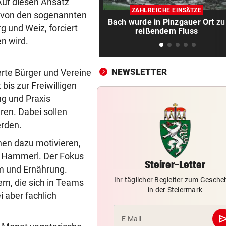
Sieg! Austria stößt die Tür z
Auf diesen Ansatz
ZAHLREICHE EINSÄTZE
Play-off weit auf
s von den sogenannten
Bach wurde in Pinzgauer Ort zu
g und Weiz, forciert
reißendem Fluss
MITTEN IN HITZEWELLE
vor 
n wird.
Irre! Salzburg – Pafos wegen
Sintflut unterbrochen
NEWSLETTER
erte Bürger und Vereine
RADSPORT
vor 
is zur Freiwilligen
Reusser vor Ventoux-Etappe
g und Praxis
weiter im Gelben Trikot
n. Dabei sollen
erden.
KEIN ARSENAL-WECHSEL
vor 
Vinicius Jr. verlängert bei Re
hen dazu motivieren,
Madrid bis 2032
rt Hammerl. Der Fokus
Steirer-Letter
um und Ernährung.
UKRAINISCHER ANGRIFF?
vor 
Ihr täglicher Begleiter zum Gesch
rn, die sich in Teams
Vor Oman havarierter Tanker
in der Steiermark
i aber fachlich
Ölkatastrophe droht
se
E-Mail
„VERSTEHE ICH NICHT“
vor 