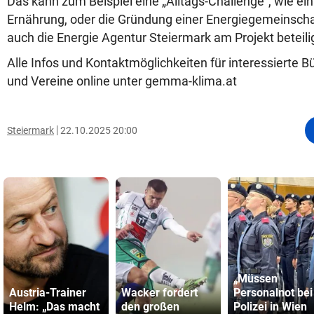
Das kann zum Beispiel eine „Alltags-Challenge“, wie ei
Ernährung, oder die Gründung einer Energiegemeinschaf
auch die Energie Agentur Steiermark am Projekt beteili
Alle Infos und Kontaktmöglichkeiten für interessierte B
und Vereine online unter gemma-klima.at
Steiermark
22.10.2025 20:00
„Müssen
Austria-Trainer
Wacker fordert
Personalnot bei
Helm: „Das macht
den großen
Polizei in Wien