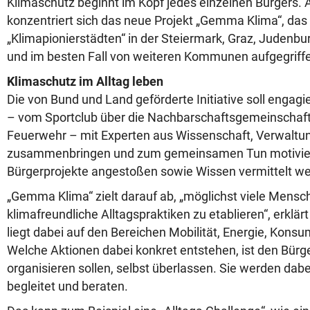
Klimaschutz beginnt im Kopf jedes einzelnen Bürgers. 
konzentriert sich das neue Projekt „Gemma Klima“, da
„Klimapionierstädten“ in der Steiermark, Graz, Judenbur
und im besten Fall von weiteren Kommunen aufgegriffe
Klimaschutz im Alltag leben
Die von Bund und Land geförderte Initiative soll engagi
– vom Sportclub über die Nachbarschaftsgemeinschaft b
Feuerwehr – mit Experten aus Wissenschaft, Verwaltun
zusammenbringen und zum gemeinsamen Tun motiviere
Bürgerprojekte angestoßen sowie Wissen vermittelt w
„Gemma Klima“ zielt darauf ab, „möglichst viele Mensc
klimafreundliche Alltagspraktiken zu etablieren“, erklä
liegt dabei auf den Bereichen Mobilität, Energie, Kons
Welche Aktionen dabei konkret entstehen, ist den Bürge
organisieren sollen, selbst überlassen. Sie werden dabe
begleitet und beraten.