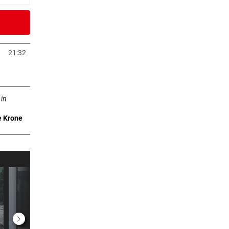
2 Stunden
m ++
21:32
neuem Tab öffnen
2 Stunden
n neuem Tab öffnen
 in
e Krone
2 Stunden
viel
2 Stunden
te
2 Stunden