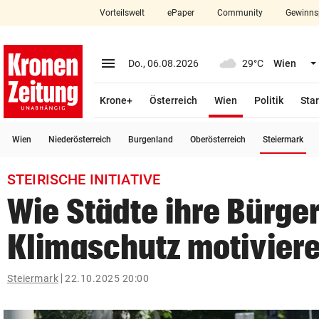
Vorteilswelt
ePaper
Community
Gewinns
close
Schließen
menu
Menü aufklappen
Do., 06.08.2026
29°C
Wien
Abonnieren
(ausgewählt)
Krone+
Österreich
Wien
Politik
Star
account_circle
arrow_right
Anmelden
(a
Wien
Niederösterreich
Burgenland
Oberösterreich
Steiermark
pin_drop
arrow_right
Bundesland auswäh
Wien
STEIRISCHE INITIATIVE
bookmark
Merkliste
Wie Städte ihre Bürger
Klimaschutz motivier
Suchbegriff
search
eingeben
Steiermark
22.10.2025 20:00