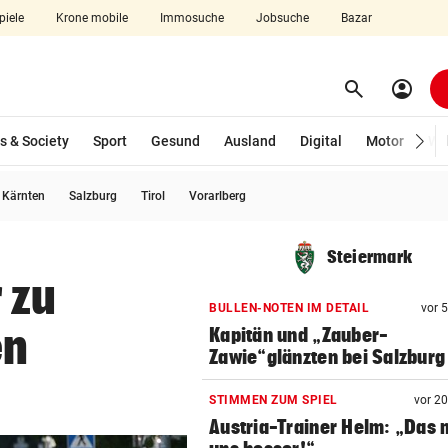
piele
Krone mobile
Immosuche
Jobsuche
Bazar
search
account_circle
Menü aufklappen
Suchen
s & Society
Sport
Gesund
Ausland
Digital
Motor
Wir
usgewählt)
Kärnten
Salzburg
Tirol
Vorarlberg
len
Steiermark
 zu
BULLEN-NOTEN IM DETAIL
vor 
en
Kapitän und „Zauber-
Zawie“glänzten bei Salzburg
STIMMEN ZUM SPIEL
vor 2
Austria-Trainer Helm: „Das