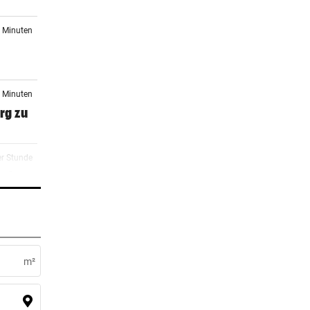
9 Minuten
1 Minuten
rg zu
er Stunde
eit
er Stunde
m²
er Stunde
 Arena