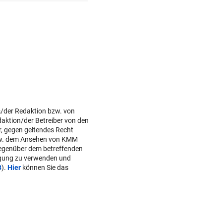
s/der Redaktion bzw. von
daktion/der Betreiber von den
r, gegen geltendes Recht
w. dem Ansehen von KMM
gegenüber dem betreffenden
lgung zu verwenden und
B
).
Hier
können Sie das