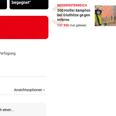
begegnet“
reißendem Fluss
aus
NIEDERÖSTERREICH
500 Helfer kämpfen
bei Gluthitze gegen
Inferno
137.950
mal gelesen
Verfügung.