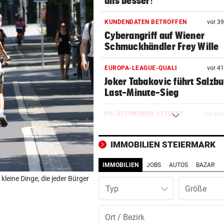
uns besser!“
KUNDENDATEN BETROFFEN
vor 3
Cyberangriff auf Wiener
Schmuckhändler Frey Wille
EUROPA-LEAGUE-QUALI
vor 4
Joker Tabakovic führt Salzbu
Last-Minute-Sieg
PALÄSTINENSER GETÖTET
vor ein
Erste Anklage gegen Israeli s
Gaza-Krieg
IMMOBILIEN STEIERMARK
STIMMEN ZUM SPIEL
vor ein
IMMOBILIEN
JOBS
AUTOS
BAZAR
Sportboss Katzer: „Fahren
kleine Dinge, die jeder Bürger
superhappy nach Hause“
Typ
ORKAN, KEIN STROM & CO
vor ein
Skurrilitäten in der Red Bull