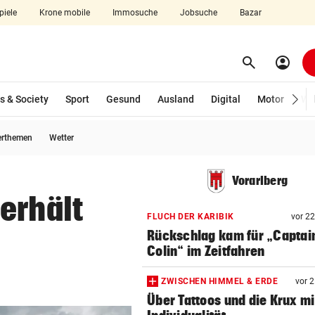
piele
Krone mobile
Immosuche
Jobsuche
Bazar
search
account_circle
Menü aufklappen
Suchen
s & Society
Sport
Gesund
Ausland
Digital
Motor
Wir
erthemen
Wetter
len
Vorarlberg
erhält
FLUCH DER KARIBIK
vor 2
Rückschlag kam für „Captai
Colin“ im Zeitfahren
ZWISCHEN HIMMEL & ERDE
vor 
Über Tattoos und die Krux mi