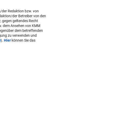
s/der Redaktion bzw. von
daktion/der Betreiber von den
r, gegen geltendes Recht
w. dem Ansehen von KMM
gegenüber dem betreffenden
lgung zu verwenden und
B
).
Hier
können Sie das