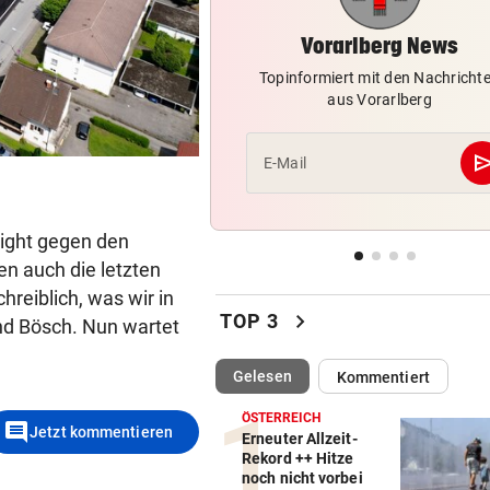
Altachs Massombo kennt de
Schlüssel zum Erfolg
Vorarlberg News
Topinformiert mit den Nachricht
VON POLIZEI GESCHNAPPT
vor 2
aus Vorarlberg
Urlauber war mit illegalen W
unterwegs
se
E-Mail
DREI MÄNNER ANGEKLAGT
vor 
Verein als Tarnung für
light gegen den
Drogenplantage genutzt
en auch die letzten
BLÖD GELAUFEN
vor 
reiblich, was wir in
Einbrecherduo schlief nach
chevron_right
TOP 3
rnd Bösch. Nun wartet
auf Wiese ein
(ausgewählt)
Gelesen
Kommentiert
ÖSTERREICH
comment
Jetzt kommentieren
Erneuter Allzeit-
Rekord ++ Hitze
noch nicht vorbei