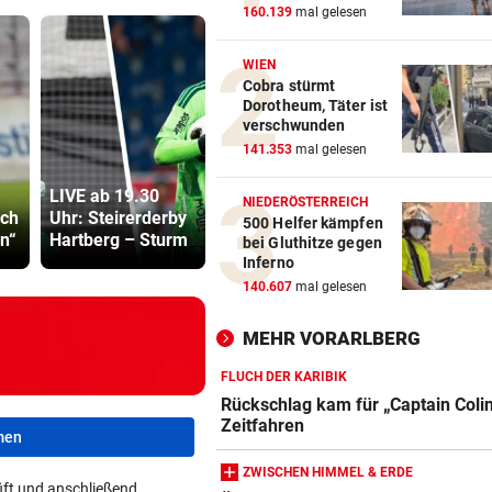
160.139
mal gelesen
WIEN
Cobra stürmt
Dorotheum, Täter ist
verschwunden
141.353
mal gelesen
LIVE ab 19.30
Eine Kündigung
Präventivha
NIEDERÖSTERREICH
ach
Uhr: Steirerderby
mit vielen
Gefährder,
500 Helfer kämpfen
en“
Hartberg – Sturm
Fragezeichen
soll abschi
bei Gluthitze gegen
Inferno
140.607
mal gelesen
MEHR VORARLBERG
FLUCH DER KARIBIK
Rückschlag kam für „Captain Coli
Zeitfahren
men
ZWISCHEN HIMMEL & ERDE
ft und anschließend