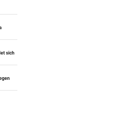
a
et sich
gegen