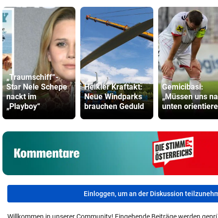
„Traumschiff“-
Star Nele Schepe
Heikler Kraftakt:
Gemicibasi:
nackt im
Neue Windparks
„Müssen uns n
„Playboy“
brauchen Geduld
unten orientier
Einloggen, um an der Diskussion teilzuneh
Willkommen in unserer Community! Eingehende Beiträge werden geprü