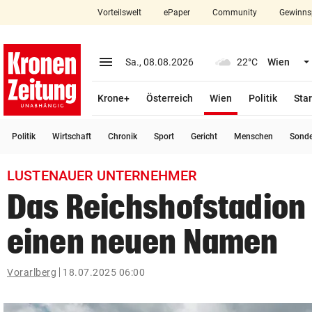
Vorteilswelt
ePaper
Community
Gewinns
close
Schließen
menu
Menü aufklappen
Sa., 08.08.2026
22°C
Wien
Abonnieren
(ausgewählt)
Krone+
Österreich
Wien
Politik
Star
account_circle
arrow_right
Anmelden
Politik
Wirtschaft
Chronik
Sport
Gericht
Menschen
Sond
pin_drop
arrow_right
Bundesland auswäh
Wien
LUSTENAUER UNTERNEHMER
bookmark
Merkliste
Das Reichshofstadion 
einen neuen Namen
Suchbegriff
search
eingeben
Vorarlberg
18.07.2025 06:00