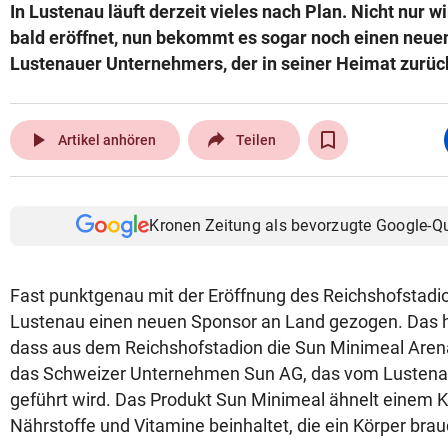
In Lustenau läuft derzeit vieles nach Plan. Nicht nur w
bald eröffnet, nun bekommt es sogar noch einen neu
Lustenauer Unternehmers, der in seiner Heimat zurück
play_arrow
Artikel anhören
Teilen
Kronen Zeitung als bevorzugte Google-Q
Fast punktgenau mit der Eröffnung des Reichshofstadio
Lustenau einen neuen Sponsor an Land gezogen. Das h
dass aus dem Reichshofstadion die Sun Minimeal Arena
das Schweizer Unternehmen Sun AG, das vom Lustena
geführt wird. Das Produkt Sun Minimeal ähnelt einem K
Nährstoffe und Vitamine beinhaltet, die ein Körper brau