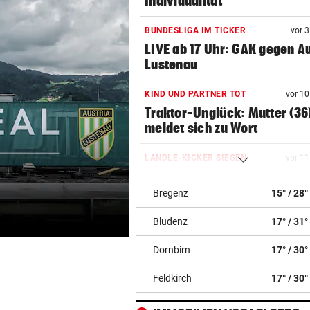
Individualität
BUNDESLIGA IM TICKER
vor 
LIVE ab 17 Uhr: GAK gegen Au
Lustenau
KIND UND PARTNER TOT
vor 1
Traktor-Unglück: Mutter (36
meldet sich zu Wort
LÄNDLE-KICKER SIEGEN
vor 1
3:1 nach 0:1! Altach dreht De
gegen WSG Tirol
Bregenz
15° / 28°
Bludenz
17° / 31°
BEI WOLFURTTROPHY
vor 1
Lokalmatadorin und Tirol-
Dornbirn
17° / 30°
Youngster mit Sensation
Feldkirch
17° / 30°
POLIZEI SUCHT ZEUGEN
vor 1
Integrationsbüro antisemiti