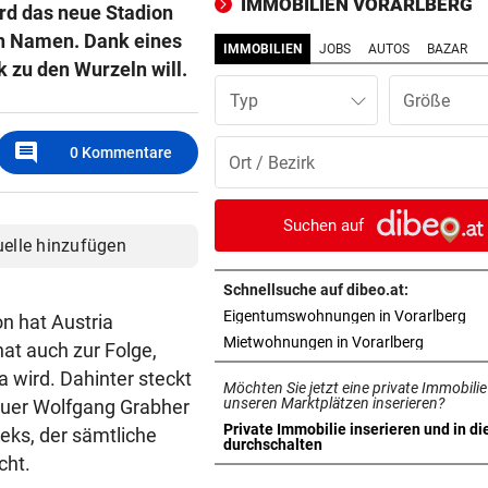
IMMOBILIEN VORARLBERG
ird das neue Stadion
beschmiert
en Namen. Dank eines
IMMOBILIEN
JOBS
AUTOS
BAZAR
PERSONALMANGEL
vor 1
 zu den Wurzeln will.
Vorarlbergs Polizei braucht j
Typ
Hilfe von außen
comment
0
Kommentare
BEI POLEN-CHALLENGER
vor 1
Nervenstarker Schwärzler zi
ins Halbfinale ein
Suchen auf
uelle hinzufügen
ZERÜTTETE FAMILIE
vor 1
Stiefvater wegen Gewalt an
Schnellsuche auf dibeo.at:
Ziehtochter vor Gericht
in 
Eigentumswohnungen in Vorarlberg
n hat Austria
in neuem 
Mietwohnungen in Vorarlberg
at auch zur Folge,
BREGENZER FESTSPIELE
vor 1
 wird. Dahinter steckt
Möchten Sie jetzt eine private Immobilie
Eine wunderbare Reise mit 
unseren Marktplätzen inserieren?
uer Wolfgang Grabher
Sofie von Otter
Private Immobilie inserieren und in di
eks, der sämtliche
in neuem Tab öffnen
durchschalten
cht.
POLIZEI SUCHT ZEUGEN
vor 1