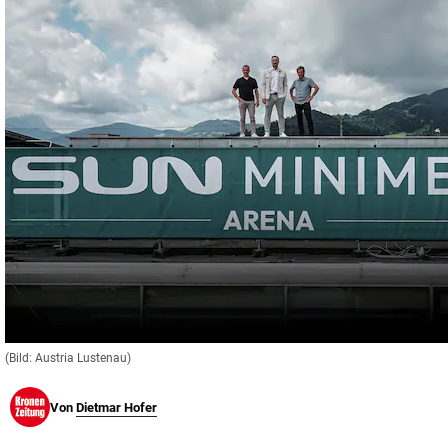
© Krone Multimedia GmbH & Co KG 2026
Muthgasse 2, 1190 Wien
(Bild: Austria Lustenau)
Von
Dietmar Hofer