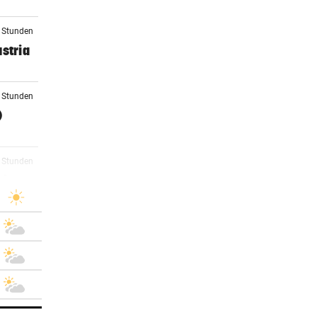
3 Stunden
stria
0 Stunden
)
1 Stunden
rby
2 Stunden
3 Stunden
sch