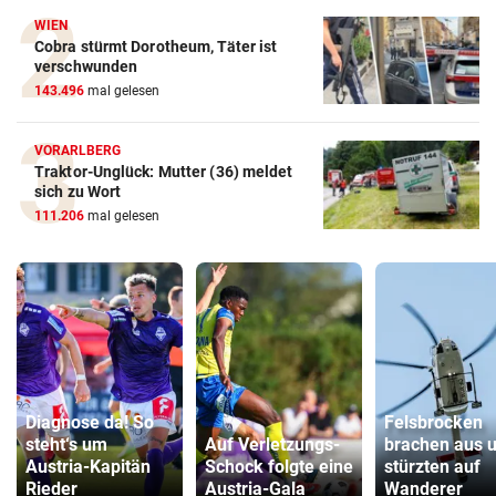
WIEN
Cobra stürmt Dorotheum, Täter ist
verschwunden
143.496
mal gelesen
VORARLBERG
Traktor-Unglück: Mutter (36) meldet
sich zu Wort
111.206
mal gelesen
Diagnose da! So
Felsbrocken
steht‘s um
Auf Verletzungs-
brachen aus 
Austria-Kapitän
Schock folgte eine
stürzten auf
Rieder
Austria-Gala
Wanderer