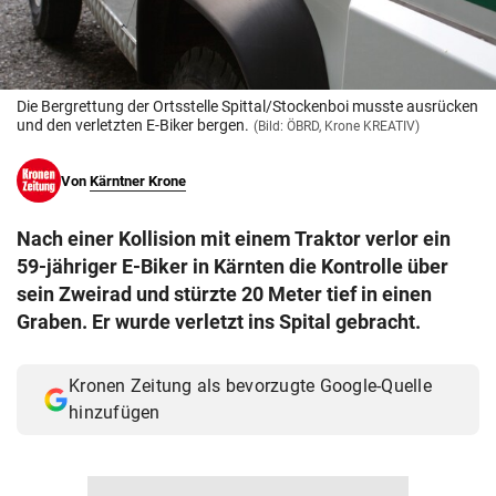
© Krone Multimedia GmbH & Co KG 2026
Muthgasse 2, 1190 Wien
Die Bergrettung der Ortsstelle Spittal/Stockenboi musste ausrücken
und den verletzten E-Biker bergen.
(Bild: ÖBRD, Krone KREATIV)
Von
Kärntner Krone
Nach einer Kollision mit einem Traktor verlor ein
59-jähriger E-Biker in Kärnten die Kontrolle über
sein Zweirad und stürzte 20 Meter tief in einen
Graben. Er wurde verletzt ins Spital gebracht.
Kronen Zeitung als bevorzugte Google-Quelle
hinzufügen