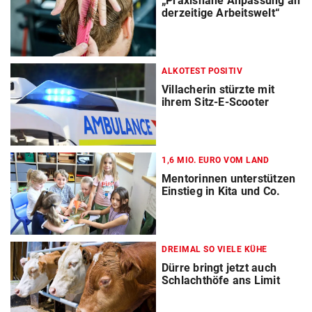
„Praxisnahe Anpassung an
derzeitige Arbeitswelt“
ALKOTEST POSITIV
Villacherin stürzte mit
ihrem Sitz-E-Scooter
1,6 MIO. EURO VOM LAND
Mentorinnen unterstützen
Einstieg in Kita und Co.
DREIMAL SO VIELE KÜHE
Dürre bringt jetzt auch
Schlachthöfe ans Limit