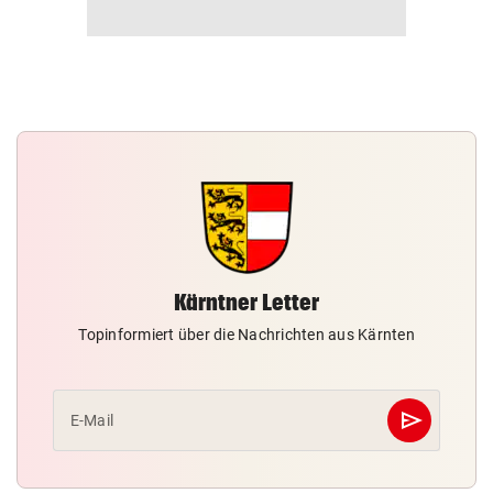
Kärntner Letter
Topinformiert über die Nachrichten aus Kärnten
send
E-Mail
Abschicken