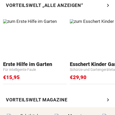
chevron_right
VORTEILSWELT „ALLE ANZEIGEN“
Erste Hilfe im Garten
Für intelligente Faule
Schürze und Gartengerätet
€15,95
€29,90
chevron_right
VORTEILSWELT MAGAZINE