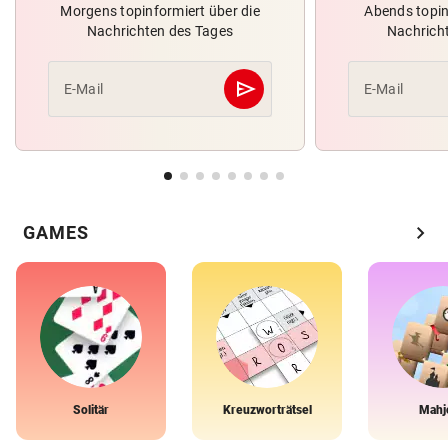
Morgens topinformiert über die
Abends topin
Nachrichten des Tages
Nachrich
send
E-Mail
E-Mail
Abschicken
chevron_right
GAMES
Solitär
Kreuzworträtsel
Mahj