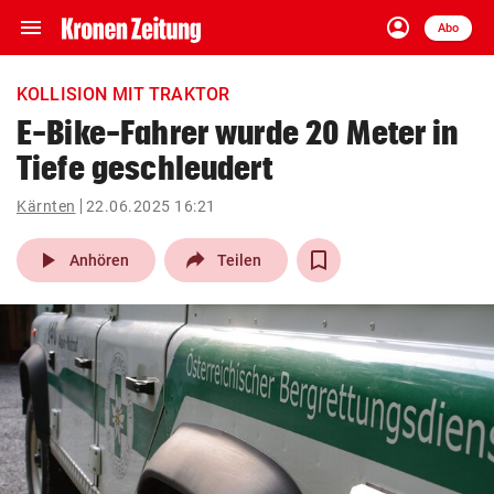
menu
account_circle
Navigation
Anmelden
Abo
close
Schließen
ein-/ausklappen
KOLLISION MIT TRAKTOR
Abonnieren
E-Bike-Fahrer wurde 20 Meter in
Tiefe geschleudert
account_circle
arrow_right
Anmelden
Kärnten
22.06.2025 16:21
pin_drop
arrow_right
Bundesland auswäh
Wien
play_arrow
Anhören
Teilen
bookmark
Merkliste
Suchbegriff
search
eingeben