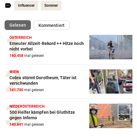
Influencer
Sommer
(ausgewählt)
Gelesen
Kommentiert
ÖSTERREICH
Erneuter Allzeit-Rekord ++ Hitze noch
Action-Cam Vergleich
nicht vorbei
160.458
mal gelesen
ZUM VERGLEICH
Crosstrainer Vergleich
WIEN
Cobra stürmt Dorotheum, Täter ist
ZUM VERGLEICH
verschwunden
141.730
mal gelesen
E-Bike Vergleich
ZUM VERGLEICH
NIEDERÖSTERREICH
500 Helfer kämpfen bei Gluthitze
Elektro-Scooter Vergleich
gegen Inferno
ZUM VERGLEICH
140.841
mal gelesen
Ergometer Vergleich