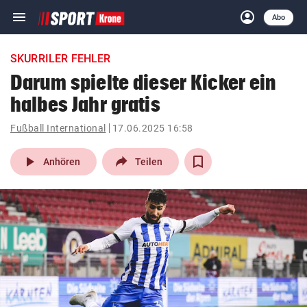
menu
account_circle
Navigation
Anmelden
Abo
close
Schließen
ein-/ausklappen
SKURRILER FEHLER
Abonnieren
Darum spielte dieser Kicker ein
halbes Jahr gratis
account_circle
arrow_right
Anmelden
Fußball International
17.06.2025 16:58
pin_drop
arrow_right
Bundesland auswäh
Wien
play_arrow
Anhören
Teilen
bookmark
Merkliste
Suchbegriff
search
eingeben