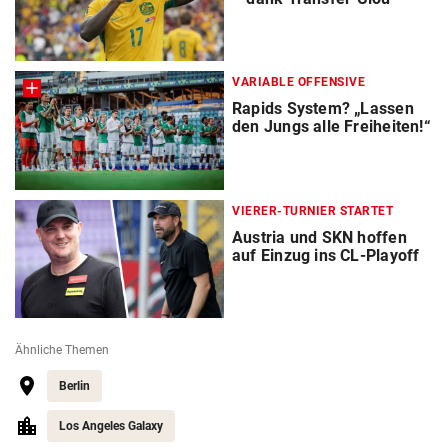
VARIABLE OFFENSIVE
Rapids System? „Lassen
den Jungs alle Freiheiten!“
VIERER-TURNIER STARTET
Austria und SKN hoffen
auf Einzug ins CL-Playoff
Ähnliche Themen
Berlin
Los Angeles Galaxy