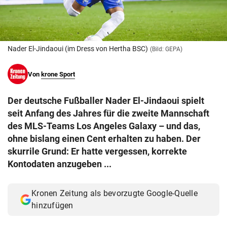
© Krone Multimedia GmbH & Co KG 2026
Muthgasse 2, 1190 Wien
Nader El-Jindaoui (im Dress von Hertha BSC)
(Bild: GEPA)
Von
krone Sport
Der deutsche Fußballer Nader El-Jindaoui spielt
seit Anfang des Jahres für die zweite Mannschaft
des MLS-Teams Los Angeles Galaxy – und das,
ohne bislang einen Cent erhalten zu haben. Der
skurrile Grund: Er hatte vergessen, korrekte
Kontodaten anzugeben ...
Kronen Zeitung als bevorzugte Google-Quelle
hinzufügen