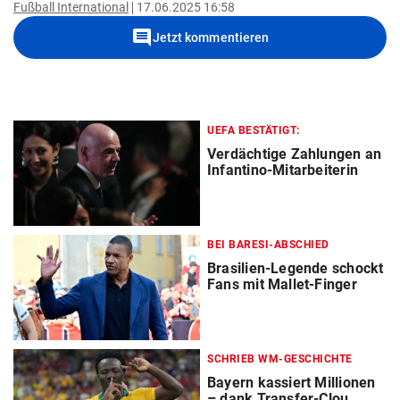
Fußball International
17.06.2025 16:58
comment
Jetzt kommentieren
UEFA BESTÄTIGT:
Verdächtige Zahlungen an
Infantino-Mitarbeiterin
BEI BARESI-ABSCHIED
Brasilien-Legende schockt
Fans mit Mallet-Finger
SCHRIEB WM-GESCHICHTE
Bayern kassiert Millionen
– dank Transfer-Clou