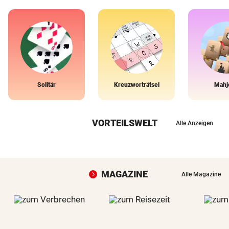
Solitär
Kreuzworträtsel
Mahj
VORTEILSWELT
Alle Anzeigen
MAGAZINE
Alle Magazine