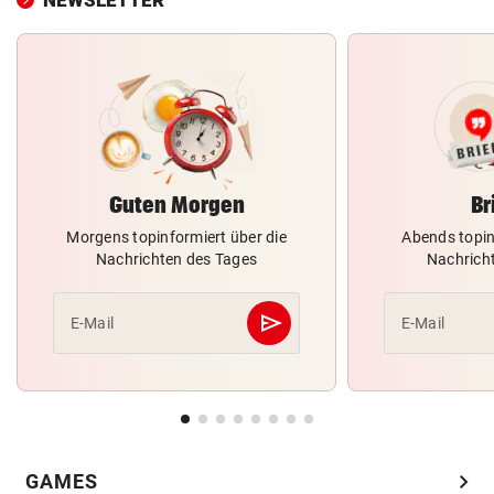
NEWSLETTER
Guten Morgen
Br
Morgens topinformiert über die
Abends topin
Nachrichten des Tages
Nachrich
send
E-Mail
E-Mail
Abschicken
chevron_right
GAMES