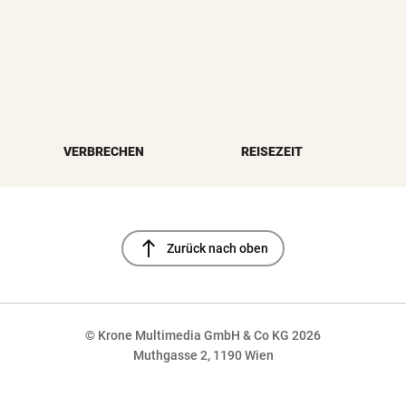
VERBRECHEN
REISEZEIT
north
Zurück nach oben
© Krone Multimedia GmbH & Co KG 2026
Muthgasse 2, 1190 Wien