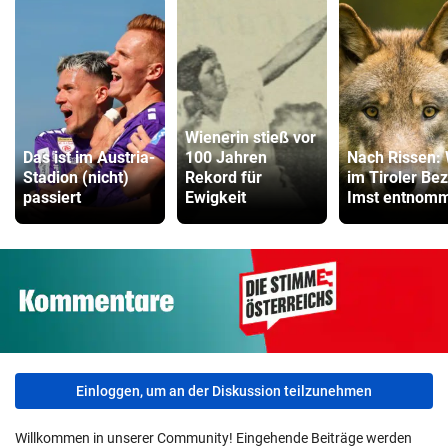
Wienerin stieß vor
Das ist im Austria-
100 Jahren
Nach Rissen: 
Stadion (nicht)
Rekord für
im Tiroler Bez
passiert
Ewigkeit
Imst entnom
Einloggen, um an der Diskussion teilzunehmen
Willkommen in unserer Community! Eingehende Beiträge werden