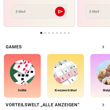
send
E-Mail
E-Mail
Abschicken
chevron_right
GAMES
Solitär
Kreuzworträtsel
Mahj
chevron_right
VORTEILSWELT „ALLE ANZEIGEN“