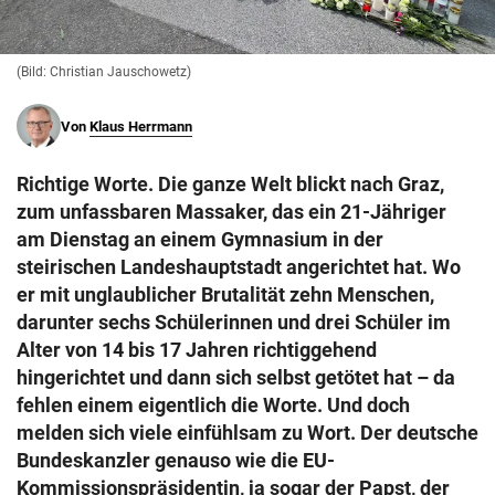
© Krone Multimedia GmbH & Co KG 2026
Muthgasse 2, 1190 Wien
(Bild: Christian Jauschowetz)
Von
Klaus Herrmann
Richtige Worte. Die ganze Welt blickt nach Graz,
zum unfassbaren Massaker, das ein 21-Jähriger
am Dienstag an einem Gymnasium in der
steirischen Landeshauptstadt angerichtet hat. Wo
er mit unglaublicher Brutalität zehn Menschen,
darunter sechs Schülerinnen und drei Schüler im
Alter von 14 bis 17 Jahren richtiggehend
hingerichtet und dann sich selbst getötet hat – da
fehlen einem eigentlich die Worte. Und doch
melden sich viele einfühlsam zu Wort. Der deutsche
Bundeskanzler genauso wie die EU-
Kommissionspräsidentin, ja sogar der Papst, der