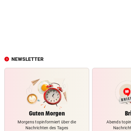
NEWSLETTER
Guten Morgen
Br
Morgens topinformiert über die
Abends topin
Nachrichten des Tages
Nachrich