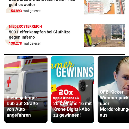
geht es weiter
154.893
mal gelesen
NIEDERÖSTERREICH
500 Helfer kämpfen bei Gluthitze
gegen Inferno
138.278
mal gelesen
ÖFB-Kicker
Siebenjähriger
Wimmer pack
Bub auf Straße
20 x iPhone 16 mit
über
von Auto
Krone Digital-Abo
Morddrohung
angefahren
zu gewinnen!
aus