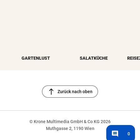
GARTENLUST
SALATKÜCHE
REISE
north
Zurück nach oben
© Krone Multimedia GmbH & Co KG 2026
Muthgasse 2, 1190 Wien
comment
0