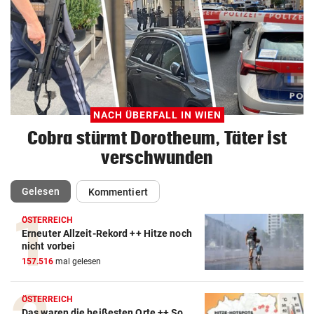
NACH ÜBERFALL IN WIEN
Cobra stürmt Dorotheum, Täter ist
verschwunden
(ausgewählt)
Gelesen
Kommentiert
ÖSTERREICH
Erneuter Allzeit-Rekord ++ Hitze noch
nicht vorbei
157.516
mal gelesen
ÖSTERREICH
Das waren die heißesten Orte ++ So