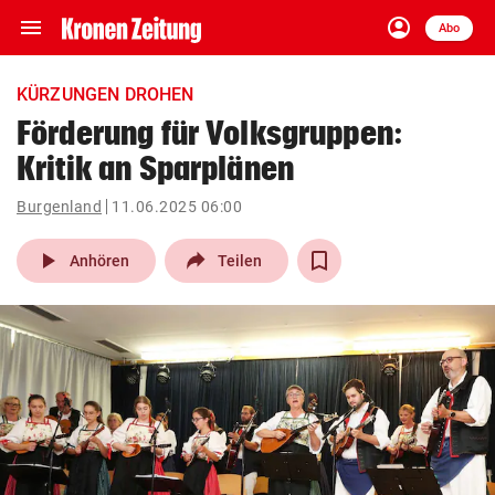
menu
account_circle
Navigation
Anmelden
Abo
close
Schließen
ein-/ausklappen
KÜRZUNGEN DROHEN
Abonnieren
Förderung für Volksgruppen:
Kritik an Sparplänen
account_circle
arrow_right
Anmelden
Burgenland
11.06.2025 06:00
pin_drop
arrow_right
Bundesland auswäh
Wien
play_arrow
Anhören
Teilen
bookmark
Merkliste
Suchbegriff
search
eingeben