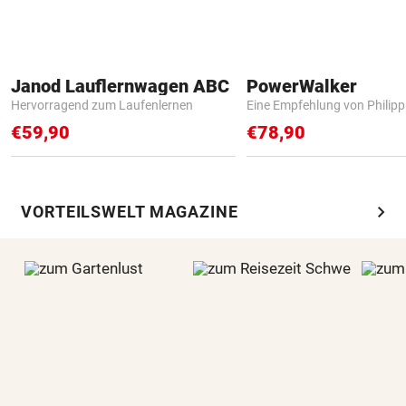
Janod Lauflernwagen ABC
PowerWalker
Hervorragend zum Laufenlernen
Eine Empfehlung von Philip
€59,90
€78,90
chevron_right
VORTEILSWELT MAGAZINE