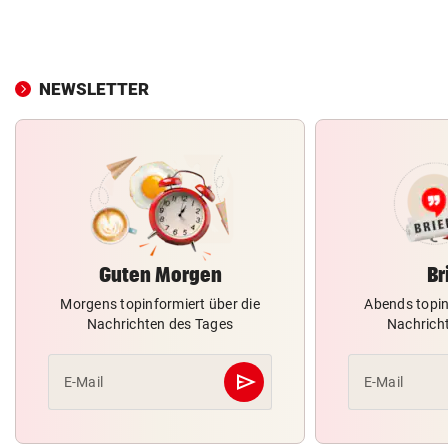
NEWSLETTER
Guten Morgen
Br
Morgens topinformiert über die
Abends topin
Nachrichten des Tages
Nachrich
send
E-Mail
E-Mail
Abschicken