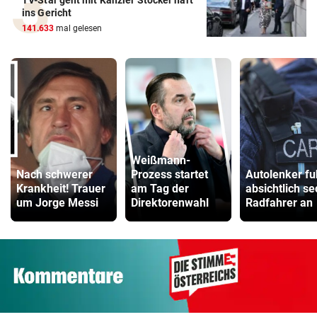
TV-Star geht mit Kanzler Stocker hart
ins Gericht
141.633
mal gelesen
Weißmann-
Nach schwerer
Prozess startet
Autolenker fu
Krankheit! Trauer
am Tag der
absichtlich s
um Jorge Messi
Direktorenwahl
Radfahrer an