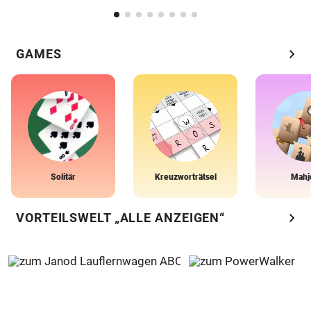
chevron_right
GAMES
Solitär
Kreuzworträtsel
Mahj
chevron_right
VORTEILSWELT „ALLE ANZEIGEN“