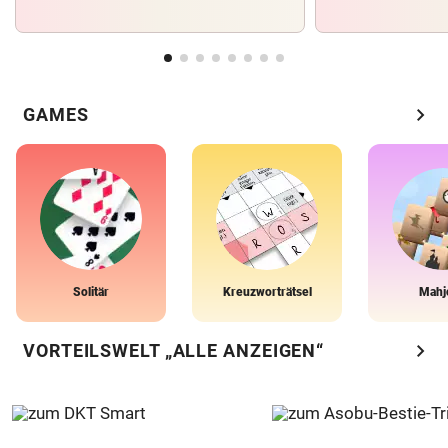
chevron_right
GAMES
Solitär
Kreuzworträtsel
Mahj
chevron_right
VORTEILSWELT „ALLE ANZEIGEN“