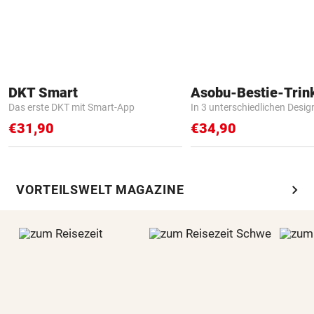
DKT Smart
Asobu-Bestie-Trin
Das erste DKT mit Smart-App
In 3 unterschiedlichen Desig
€31,90
€34,90
chevron_right
VORTEILSWELT MAGAZINE