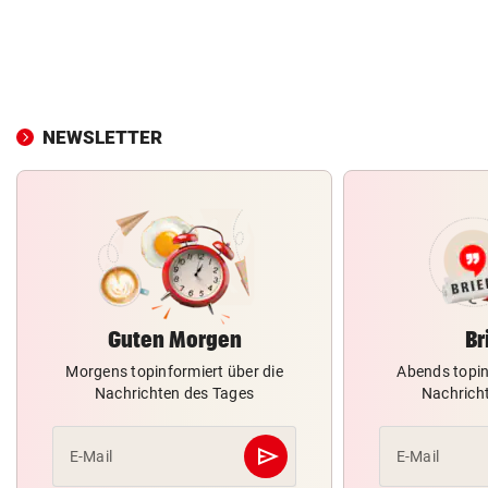
NEWSLETTER
Guten Morgen
Br
Morgens topinformiert über die
Abends topin
Nachrichten des Tages
Nachrich
send
E-Mail
E-Mail
Abschicken