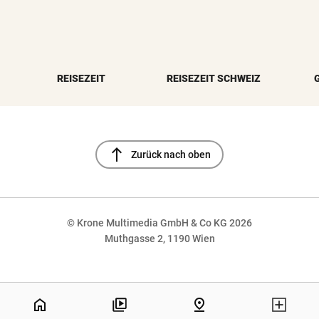
REISEZEIT
REISEZEIT SCHWEIZ
north
Zurück nach oben
© Krone Multimedia GmbH & Co KG 2026
Muthgasse 2, 1190 Wien
NaN%
home
pin_drop