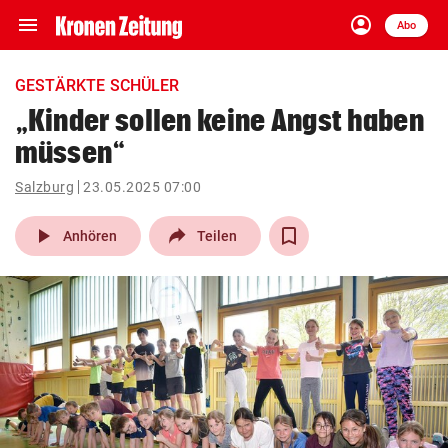
menu
account_circle
Navigation
Anmelden
Abo
close
Schließen
ein-/ausklappen
GESTÄRKTE SCHÜLER
Abonnieren
„Kinder sollen keine Angst haben
müssen“
account_circle
arrow_right
Anmelden
Salzburg
23.05.2025 07:00
pin_drop
arrow_right
Bundesland auswäh
Wien
play_arrow
Anhören
Teilen
bookmark
Merkliste
Suchbegriff
search
eingeben