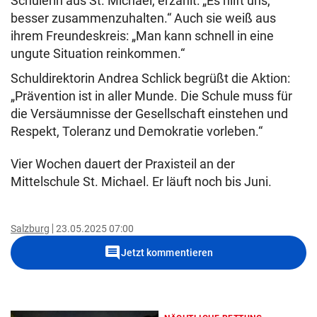
Schülerin aus St. Michael, erzählt: „Es hilft uns,
besser zusammenzuhalten.“ Auch sie weiß aus
ihrem Freundeskreis: „Man kann schnell in eine
ungute Situation reinkommen.“
Schuldirektorin Andrea Schlick begrüßt die Aktion:
„Prävention ist in aller Munde. Die Schule muss für
die Versäumnisse der Gesellschaft einstehen und
Respekt, Toleranz und Demokratie vorleben.“
Vier Wochen dauert der Praxisteil an der
Mittelschule St. Michael. Er läuft noch bis Juni.
Salzburg
23.05.2025 07:00
comment
Jetzt kommentieren