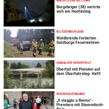
NÄCHTLICHE RETTUNG
Bergsteiger (38) verirrte
sich am Hochkönig
BLITZEINSCHLÄGE
Waldbrände forderten
Salzburgs Feuerwehren
SOMALIER VERURTEILT
Überfall mit Pistolen auf
dem Überfuhrsteg: Haft!
WIEDERAUFNAHME
„Il viaggio a Reims“-
Premiere mit Stammtisch-