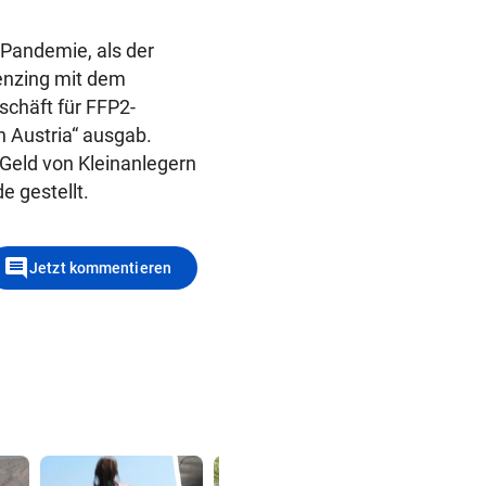
Pandemie, als der
enzing mit dem
chäft für FFP2-
 Austria“ ausgab.
Geld von Kleinanlegern
 gestellt.
comment
Jetzt kommentieren