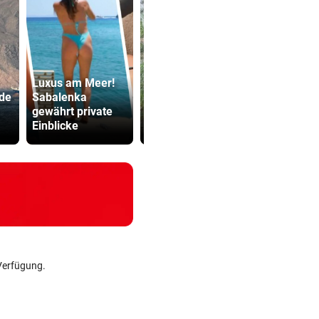
Luxus am Meer!
ade
Sabalenka
Feuerwehr
Sager wirkt
gewährt private
befreite Kalb aus
Mütter-Auf
Einblicke
misslicher Lage
gegen Kanz
Verfügung.