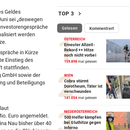
Luxus am Meer! Sabalenka
res Geldes
chevron_right
gewährt private Einblicke
TOP 3
Juni sei „deswegen
n Investorengespräche
„IHR SEID DER HAMMER!“
vor 
(ausgewählt)
Gelesen
Kommentiert
Feuerwehr befreite Kalb aus
alisiert werden
misslicher Lage
ÖSTERREICH
ze.
Erneuter Allzeit-
Rekord ++ Hitze
spräche in Kürze
FUSSBALL-FANS FEIERN
vor 
noch nicht vorbei
e Einstieg des
Hochgefühle dank Comebac
159.898
mal gelesen
eines Kult-Sponsors
t stattfinden.
ng GmbH sowie der
WIEN
LIEFERING VERLIERT
vor 
Cobra stürmt
ng und Beteiligungs
Dorotheum, Täter ist
Enttäuschende Zweitliga-
verschwunden
Rückkehr nach Grödig
141.054
mal gelesen
2. LIGA – 2. RUNDE
vor 
laut
NIEDERÖSTERREICH
Fehlstart komplett! Nächste 
Mio. Euro angemeldet.
500 Helfer kämpfen
für St. Pölten
bei Gluthitze gegen
ina Nau bisher über 40
Inferno