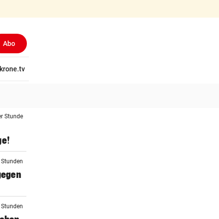
Abo
(ausgewählt)
tschaft
krone.tv
Wissen
Gericht
Kolumnen
Freizeit
Reise
Ti
er Stunde
ge!
2 Stunden
 gegen
2 Stunden