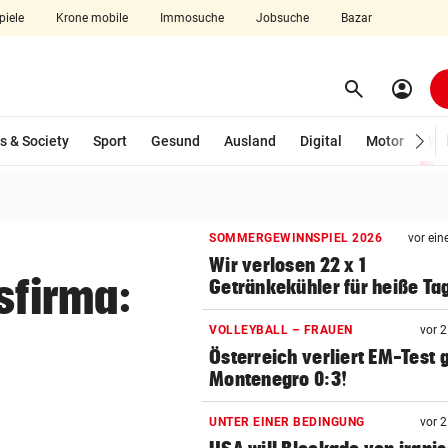
piele
Krone mobile
Immosuche
Jobsuche
Bazar
search
account_circle
Menü aufklappen
Suchen
s & Society
Sport
Gesund
Ausland
Digital
Motor
Wir
len
SOMMERGEWINNSPIEL 2026
vor ein
Wir verlosen 22 x 1
sfirma:
Getränkekühler für heiße Ta
VOLLEYBALL – FRAUEN
vor 
Österreich verliert EM-Test
Montenegro 0:3!
UNTER EINER BEDINGUNG
vor 