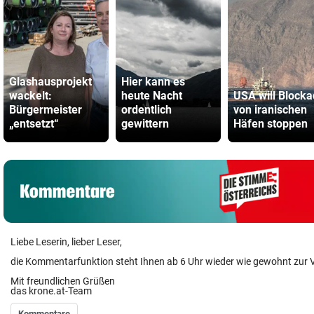
Glashausprojekt
Hier kann es
wackelt:
heute Nacht
USA will Block
Bürgermeister
ordentlich
von iranischen
„entsetzt“
gewittern
Häfen stoppen
Liebe Leserin, lieber Leser,
die Kommentarfunktion steht Ihnen ab 6 Uhr wieder wie gewohnt zur 
Mit freundlichen Grüßen
das krone.at-Team