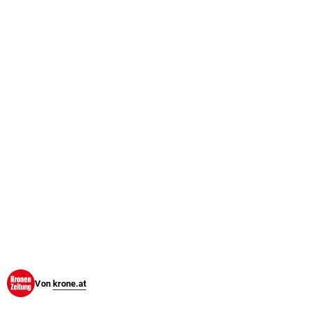
© Krone Multimedia GmbH & Co KG 2026
Muthgasse 2, 1190 Wien
Von
krone.at