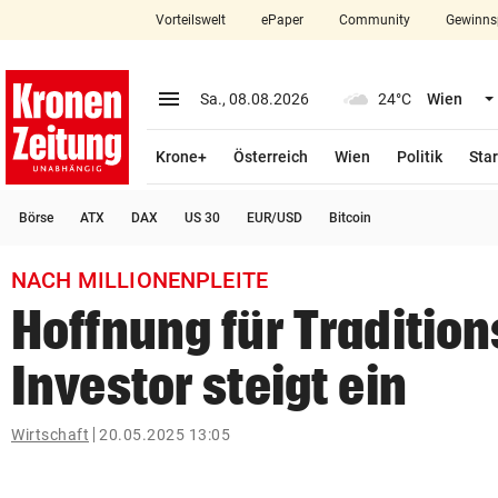
Vorteilswelt
ePaper
Community
Gewinns
close
Schließen
menu
Menü aufklappen
Sa., 08.08.2026
24°C
Wien
Abonnieren
Krone+
Österreich
Wien
Politik
Star
account_circle
arrow_right
Anmelden
Börse
ATX
DAX
US 30
EUR/USD
Bitcoin
pin_drop
arrow_right
Bundesland auswäh
Wien
NACH MILLIONENPLEITE
bookmark
Merkliste
Hoffnung für Tradition
Investor steigt ein
Suchbegriff
search
eingeben
Wirtschaft
20.05.2025 13:05