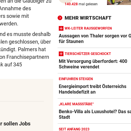
en an die Gläubiger zu
WANDERER AUSGEFLOGEN
vor 
140.428
mal gelesen
b Annahme des
Wieder Muren nach Unwette
rs sowie mit
Dramatik im Valser Tal
MEHR WIRTSCHAFT
 werden.
WK-LEITER RAUSGEWORFEN
IN GREENSBORO
vor 
und es musste deshalb
Aussagen von Thaler sorgen vor G
Straka verpasst bei PGA-Tur
für Staunen
alen geschlossen, über
den Cut vorzeitig
ündigt. Palmers hat
TIERSCHÜTZER GESCHOCKT
 von Franchisepartnern
SCHRIEB WM-GESCHICHTE
vor 
Mit Versorgung überfordert: 400
Bayern kassiert Millionen – 
nk auf 345
Schweine verendet
Transfer-Clou
EINFUHREN STEIGEN
Energieimport treibt Österreichs
Handelsdefizit an
„KLARE MASSSTÄBE“
Benko-Villa als Luxushotel? Das s
Stadt
r sollen Jobs
SEIT ANFANG 2023