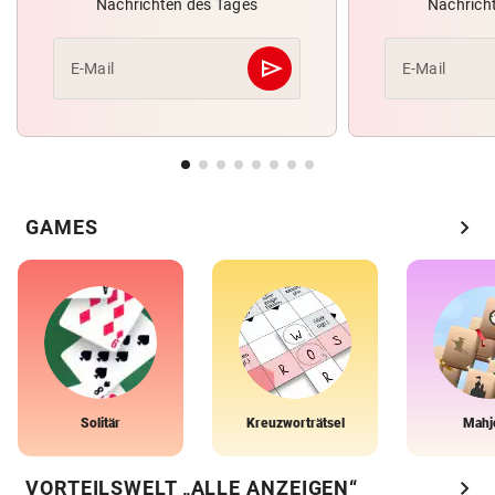
Nachrichten des Tages
Nachrich
send
E-Mail
E-Mail
Abschicken
chevron_right
GAMES
Solitär
Kreuzworträtsel
Mahj
chevron_right
VORTEILSWELT „ALLE ANZEIGEN“