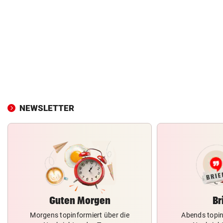
NEWSLETTER
Guten Morgen
Br
Morgens topinformiert über die
Abends topin