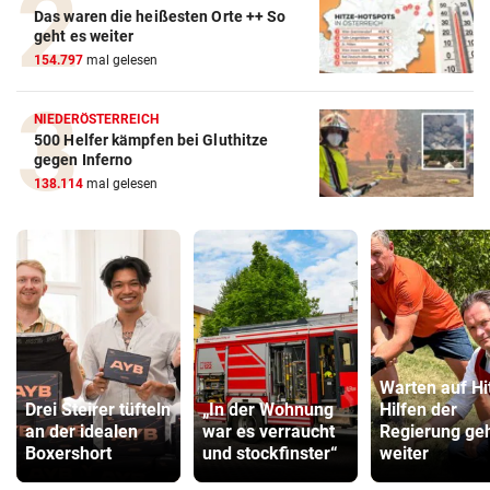
Das waren die heißesten Orte ++ So
geht es weiter
154.797
mal gelesen
NIEDERÖSTERREICH
500 Helfer kämpfen bei Gluthitze
gegen Inferno
138.114
mal gelesen
Warten auf Hi
Drei Steirer tüfteln
„In der Wohnung
Hilfen der
an der idealen
war es verraucht
Regierung ge
Boxershort
und stockfinster“
weiter