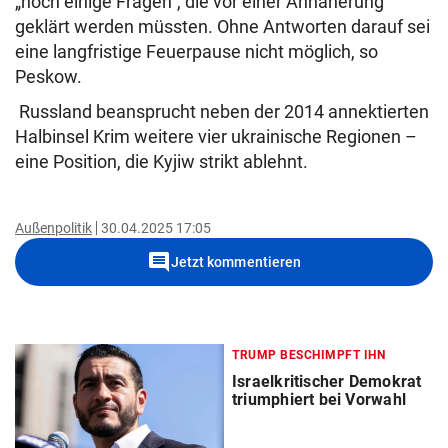
„noch einige Fragen“, die vor einer Annäherung
geklärt werden müssten. Ohne Antworten darauf sei
eine langfristige Feuerpause nicht möglich, so
Peskow.
Russland beansprucht neben der 2014 annektierten
Halbinsel Krim weitere vier ukrainische Regionen –
eine Position, die Kyjiw strikt ablehnt.
Außenpolitik
30.04.2025 17:05
comment
Jetzt kommentieren
TRUMP BESCHIMPFT IHN
Israelkritischer Demokrat
triumphiert bei Vorwahl