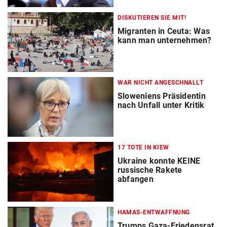
DISKUTIEREN SIE MIT!
Migranten in Ceuta: Was
kann man unternehmen?
WAR NICHT ANGESCHNALLT
Sloweniens Präsidentin
nach Unfall unter Kritik
17 TOTE IN KIEW
Ukraine konnte KEINE
russische Rakete
abfangen
HAMAS-ENTWAFFNUNG
Trumps Gaza-Friedensrat