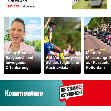
sich zu Wort
111.653
mal gelesen
Conny Kreuter:
Mehrere
Babybauch und
Auf Verletzungs-
Messerangrif
bewegende
Schock folgte eine
auf Passanten
Offenbarung
Austria-Gala
Rotterdam