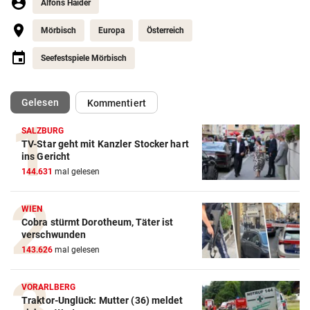
Alfons Haider
Mörbisch
Europa
Österreich
Seefestspiele Mörbisch
(ausgewählt)
Gelesen
Kommentiert
SALZBURG
TV-Star geht mit Kanzler Stocker hart
ins Gericht
144.631
mal gelesen
WIEN
Cobra stürmt Dorotheum, Täter ist
verschwunden
143.626
mal gelesen
VORARLBERG
Traktor-Unglück: Mutter (36) meldet