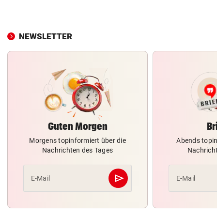
NEWSLETTER
Guten Morgen
Br
Morgens topinformiert über die
Abends topin
Nachrichten des Tages
Nachrich
send
E-Mail
E-Mail
Abschicken