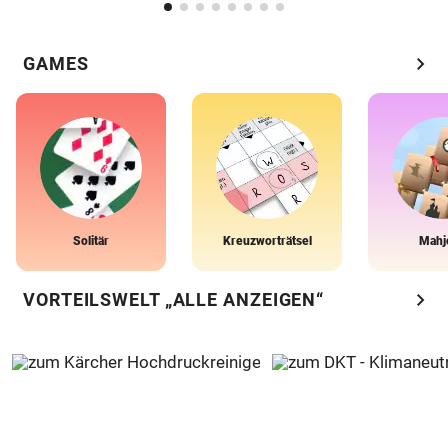
chevron_right
GAMES
Solitär
Kreuzworträtsel
Mahj
chevron_right
VORTEILSWELT „ALLE ANZEIGEN“