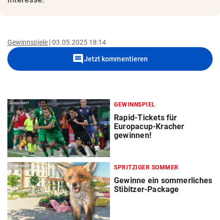
Gewinnspiele
03.05.2025 18:14
comment
Jetzt kommentieren
Gesponsert
GEWINNSPIEL
Rapid-Tickets für
Europacup-Kracher
gewinnen!
Gesponsert
SPRITZIGER SOMMER
Gewinne ein sommerliches
Stibitzer-Package