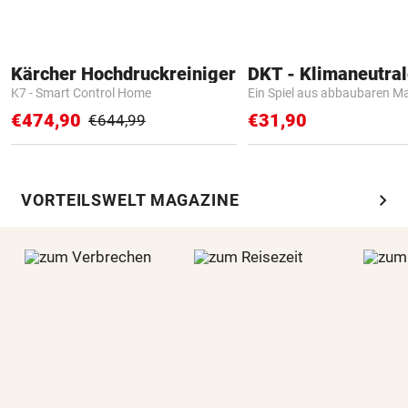
Kärcher Hochdruckreiniger
K7 - Smart Control Home
Ein Spiel aus abbaubaren Ma
€474,90
€31,90
€644,99
chevron_right
VORTEILSWELT MAGAZINE