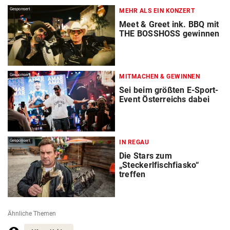
Gesponsert
MEHR ALS EIN KONZERT
Meet & Greet ink. BBQ mit
THE BOSSHOSS gewinnen
Gesponsert
MITMACHEN & GEWINNEN
Sei beim größten E-Sport-
Event Österreichs dabei
Gesponsert
IN REGAU
Die Stars zum
„Steckerlfischfiasko“
treffen
Ähnliche Themen