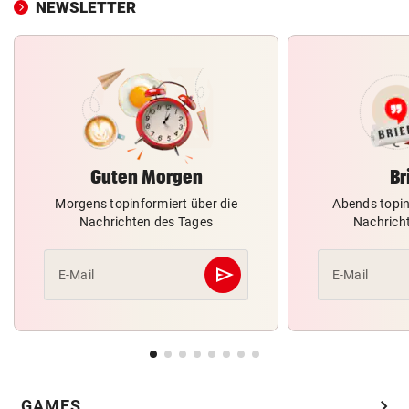
NEWSLETTER
Guten Morgen
Br
Morgens topinformiert über die
Abends topin
Nachrichten des Tages
Nachrich
send
E-Mail
E-Mail
Abschicken
chevron_right
GAMES