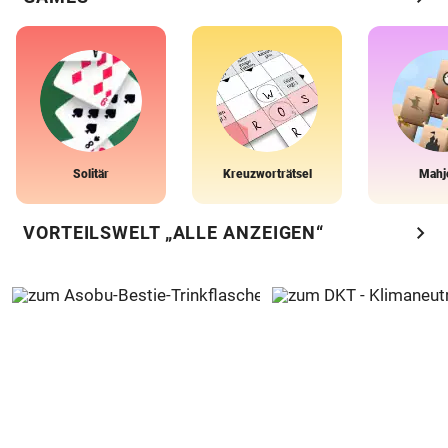
Solitär
Kreuzworträtsel
Mahj
chevron_right
VORTEILSWELT „ALLE ANZEIGEN“