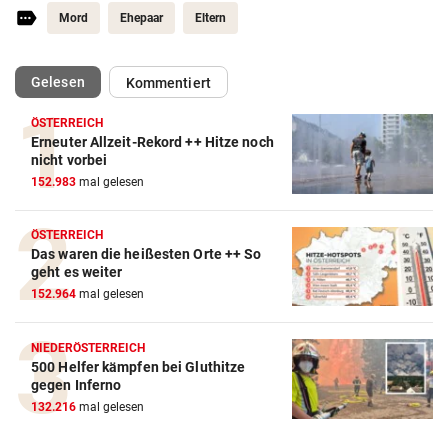
Mord
Ehepaar
Eltern
(ausgewählt)
Gelesen
Kommentiert
ÖSTERREICH
Erneuter Allzeit-Rekord ++ Hitze noch
nicht vorbei
152.983
mal gelesen
ÖSTERREICH
Das waren die heißesten Orte ++ So
geht es weiter
152.964
mal gelesen
NIEDERÖSTERREICH
500 Helfer kämpfen bei Gluthitze
gegen Inferno
132.216
mal gelesen