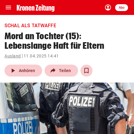
menu
account_circle
Navigation
Anmelden
Abo
close
Schließen
ein-/ausklappen
SCHAL ALS TATWAFFE
Abonnieren
Mord an Tochter (15):
Lebenslange Haft für Eltern
account_circle
arrow_right
Anmelden
Ausland
11.04.2025 14:41
pin_drop
arrow_right
Bundesland auswäh
Wien
play_arrow
Anhören
Teilen
bookmark
Merkliste
Suchbegriff
search
eingeben