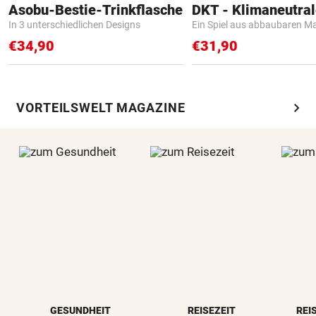
Asobu-Bestie-Trinkflasche
In 3 unterschiedlichen Designs
Ein Spiel aus abbaubaren Ma
€34,90
€31,90
chevron_right
VORTEILSWELT MAGAZINE
GESUNDHEIT
REISEZEIT
REI