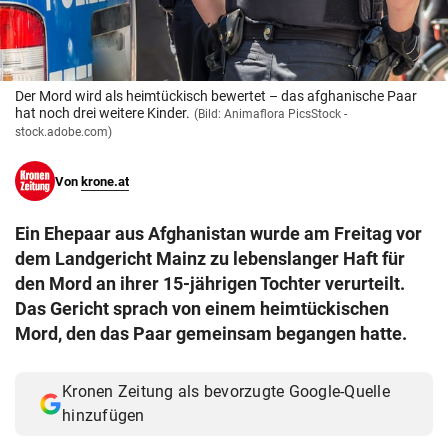
© Krone Multimedia GmbH & Co KG 2026
Muthgasse 2, 1190 Wien
Der Mord wird als heimtückisch bewertet – das afghanische Paar
hat noch drei weitere Kinder.
(Bild: Animaflora PicsStock -
stock.adobe.com)
Von
krone.at
Ein Ehepaar aus Afghanistan wurde am Freitag vor
dem Landgericht Mainz zu lebenslanger Haft für
den Mord an ihrer 15-jährigen Tochter verurteilt.
Das Gericht sprach von einem heimtückischen
Mord, den das Paar gemeinsam begangen hatte.
Kronen Zeitung als bevorzugte Google-Quelle
hinzufügen