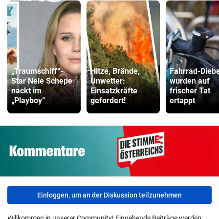
„Traumschiff“-
Hitze, Brände,
Fahrrad-Dieb
Star Nele Schepe
Unwetter:
wurden auf
nackt im
Einsatzkräfte
frischer Tat
„Playboy“
gefordert!
ertappt
Einloggen, um an der Diskussion teilzunehmen
Willkommen in unserer Community! Eingehende Beiträge werden