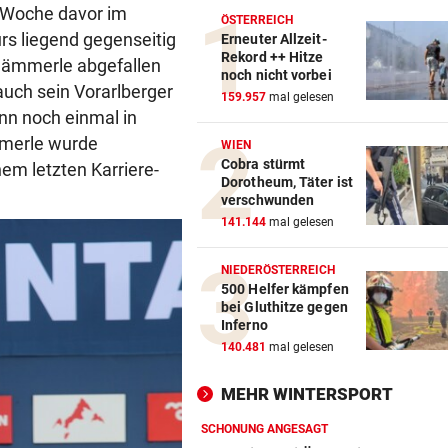
r Woche davor im
ÖSTERREICH
urs liegend gegenseitig
Erneuter Allzeit-
Rekord ++ Hitze
Hämmerle abgefallen
noch nicht vorbei
auch sein Vorarlberger
159.957
mal gelesen
nn noch einmal in
mmerle wurde
WIEN
Cobra stürmt
nem letzten Karriere-
Dorotheum, Täter ist
verschwunden
141.144
mal gelesen
NIEDERÖSTERREICH
500 Helfer kämpfen
bei Gluthitze gegen
Inferno
140.481
mal gelesen
MEHR WINTERSPORT
SCHONUNG ANGESAGT