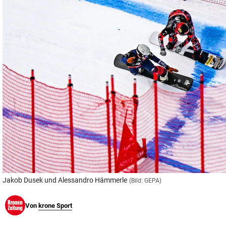
© Krone Multimedia GmbH & Co KG 2026
Muthgasse 2, 1190 Wien
Jakob Dusek und Alessandro Hämmerle
(Bild: GEPA)
Von
krone Sport