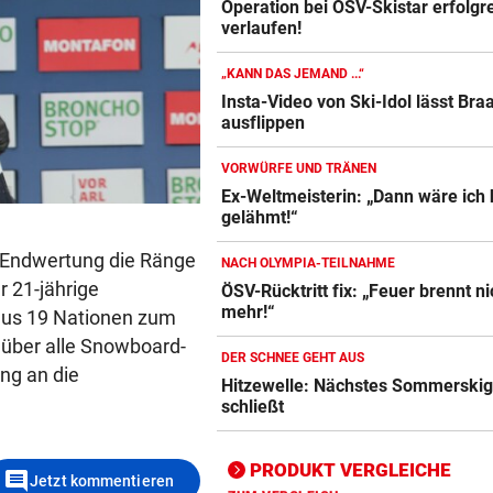
Operation bei ÖSV-Skistar erfolgr
verlaufen!
„KANN DAS JEMAND ...“
Insta-Video von Ski-Idol lässt Bra
ausflippen
Action-Cam Vergleich
ZUM VERGLEICH
VORWÜRFE UND TRÄNEN
Ex-Weltmeisterin: „Dann wäre ich
Crosstrainer Vergleich
gelähmt!“
ZUM VERGLEICH
-Endwertung die Ränge
NACH OLYMPIA-TEILNAHME
E-Bike Vergleich
r 21-jährige
ÖSV-Rücktritt fix: „Feuer brennt ni
ZUM VERGLEICH
mehr!“
 aus 19 Nationen zum
 über alle Snowboard-
Elektro-Scooter Vergleich
DER SCHNEE GEHT AUS
ing an die
Hitzewelle: Nächstes Sommerskig
ZUM VERGLEICH
schließt
Ergometer Vergleich
ZUM VERGLEICH
PRODUKT VERGLEICHE
comment
Jetzt kommentieren