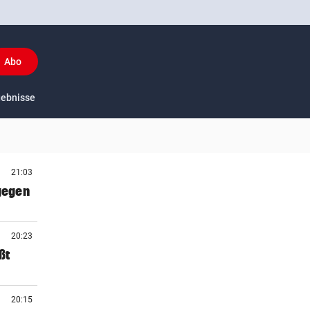
Abo
y
gebnisse
US-Sport
21:03
 gegen
20:23
ßt
20:15