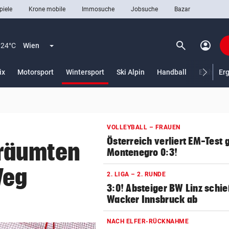
piele
Krone mobile
Immosuche
Jobsuche
Bazar
search
account_circle
Menü aufklappen
Suchen
24°C
Wien
(ausgewählt)
ix
Motorsport
Wintersport
Ski Alpin
Handball
Eishocke
Er
len
VOLLEYBALL – FRAUEN
Österreich verliert EM-Test
räumten
Montenegro 0:3!
Weg
2. LIGA – 2. RUNDE
3:0! Absteiger BW Linz schie
Wacker Innsbruck ab
NACH ELFER-RÜCKNAHME