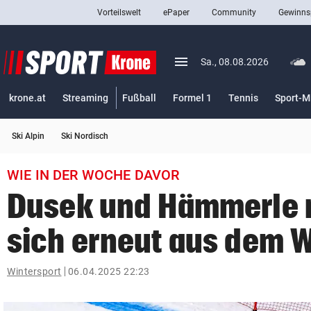
Vorteilswelt
ePaper
Community
Gewinns
close
Schließen
menu
Menü aufklappen
Sa., 08.08.2026
Abonnieren
krone.at
Streaming
Fußball
Formel 1
Tennis
Sport-M
account_circle
arrow_right
Anmelden
Ski Alpin
Ski Nordisch
pin_drop
arrow_right
Bundesland auswäh
Wien
WIE IN DER WOCHE DAVOR
bookmark
Merkliste
Dusek und Hämmerle 
sich erneut aus dem 
Suchbegriff
search
eingeben
Wintersport
06.04.2025 22:23