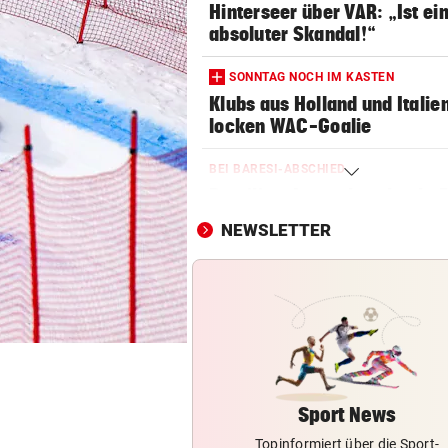
Hinterseer über VAR: „Ist ei
absoluter Skandal!“
SONNTAG NOCH IM KASTEN
Klubs aus Holland und Italie
locken WAC-Goalie
BEI BARESI-ABSCHIED
Brasilien-Legende schockt 
mit Mallet-Finger
NEWSLETTER
LÄNDLE-KICKER SIEGEN
3:1 nach 0:1! Altach dreht De
gegen WSG Tirol
NACH WIEN AUF MYKONOS
Luxus am Meer! Sabalenka
gewährt private Einblicke
Sport News
Topinformiert über die Sport-
FUSSBALL-FANS FEIERN