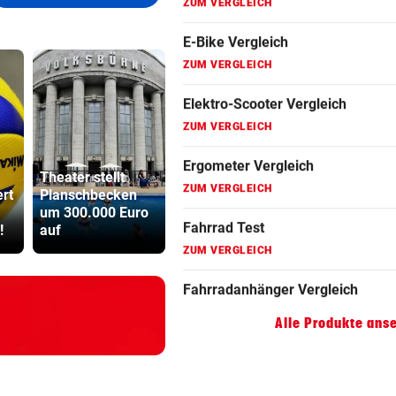
Fahrrad Test
ZUM VERGLEICH
Fahrradanhänger Vergleich
ZUM VERGLEICH
Faszienrolle Vergleich
ZUM VERGLEICH
Theater stellt
Rapids System?
ert
Planschbecken
„Lassen den
Sager wirkt
Hoverboard Vergleich
um 300.000 Euro
Jungs alle
Mütter-Auf
ZUM VERGLEICH
!
auf
Freiheiten!“
gegen Kanz
Kinderfahrrad Vergleich
ZUM VERGLEICH
Alle Produkte ans