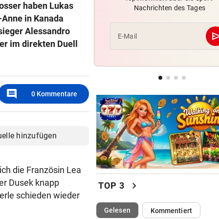
osser haben Lukas
Nachrichten des Tages
Hochgefühle dank Comebac
-Anne in Kanada
eines Kult-Sponsors
sieger Alessandro
se
E-Mail
r im direkten Duell
LIEFERING VERLIERT
Enttäuschende Zweitliga-
Rückkehr nach Grödig
2. LIGA – 2. RUNDE
comment
0
Kommentare
Fehlstart komplett! Nächste 
für St. Pölten
uelle hinzufügen
ich die Französin Lea
her Dusek knapp
chevron_right
TOP 3
erle schieden wieder
(ausgewählt)
Gelesen
Kommentiert