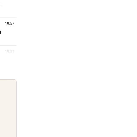
n
19:57
n
19:51
Fans
19:22
rby
18:45
Guten Morgen
Morgens topinformiert über die
18:30