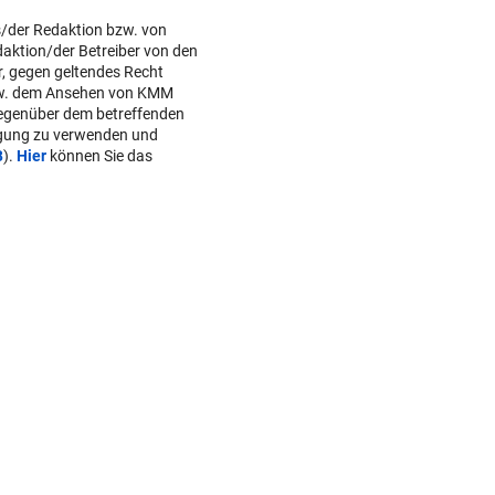
s/der Redaktion bzw. von
daktion/der Betreiber von den
r, gegen geltendes Recht
w. dem Ansehen von KMM
gegenüber dem betreffenden
lgung zu verwenden und
B
).
Hier
können Sie das