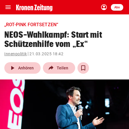
menu
account_circle
Navigation
Anmelden
Abo
close
Schließen
ein-/ausklappen
„ROT-PINK FORTSETZEN“
Abonnieren
NEOS-Wahlkampf: Start mit
Schützenhilfe vom „Ex“
account_circle
arrow_right
Anmelden
Innenpolitik
21.03.2025 18:42
pin_drop
arrow_right
Bundesland auswäh
Wien
play_arrow
Anhören
Teilen
bookmark
Merkliste
Suchbegriff
search
eingeben