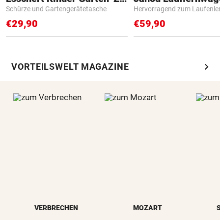
Schürze und Gartengerätetasche
Hervorragend zum Laufenle
€29,90
€59,90
chevron_right
VORTEILSWELT MAGAZINE
VERBRECHEN
MOZART