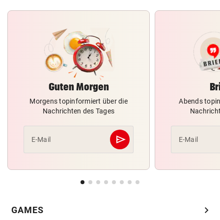
Guten Morgen
Br
Morgens topinformiert über die
Abends topin
Nachrichten des Tages
Nachrich
send
E-Mail
E-Mail
Abschicken
chevron_right
GAMES