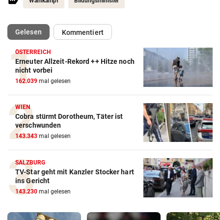
Wahlkampf
Bildungsminister
(ausgewählt)
Gelesen
Kommentiert
ÖSTERREICH
Erneuter Allzeit-Rekord ++ Hitze noch
nicht vorbei
162.039
mal gelesen
WIEN
Cobra stürmt Dorotheum, Täter ist
verschwunden
143.343
mal gelesen
SALZBURG
TV-Star geht mit Kanzler Stocker hart
ins Gericht
143.230
mal gelesen