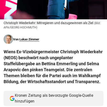
© Krone Multimedia GmbH & Co KG 2026
Muthgasse 2, 1190 Wien
Christoph Wiederkehr: Mitregieren und dazugewinnen als Ziel
(Bild:
APA/GEORG HOCHMUTH)
Von
Lukas Zimmer
Wiens Ex-Vizebürgermeister Christoph Wiederkehr
(NEOS) beschwört nach ungeplanter
Staffelübergabe an Bettina Emmerling und Selma
Arapovic den pinken Teamgeist. Die zentralen
Themen bleiben für die Partei auch im Wahlkampf
Bildung, der Wirtschaftsstandort und Transparenz.
Kronen Zeitung als bevorzugte Google-Quelle
hinzufügen