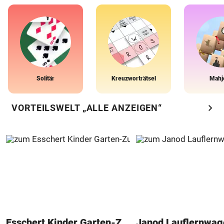
Solitär
Kreuzworträtsel
Mahj
chevron_right
VORTEILSWELT „ALLE ANZEIGEN“
Esschert Kinder Garten-Zubehör
Janod Lauflernwa