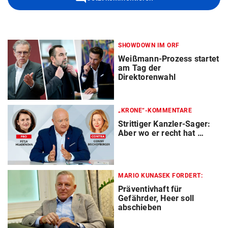
SHOWDOWN IM ORF
Weißmann-Prozess startet
am Tag der
Direktorenwahl
„KRONE“-KOMMENTARE
Strittiger Kanzler-Sager:
Aber wo er recht hat …
MARIO KUNASEK FORDERT:
Präventivhaft für
Gefährder, Heer soll
abschieben