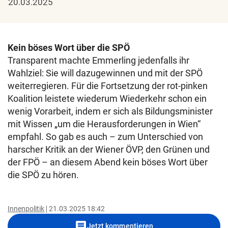
20.03.2025
Kein böses Wort über die SPÖ
Transparent machte Emmerling jedenfalls ihr
Wahlziel: Sie will dazugewinnen und mit der SPÖ
weiterregieren. Für die Fortsetzung der rot-pinken
Koalition leistete wiederum Wiederkehr schon ein
wenig Vorarbeit, indem er sich als Bildungsminister
mit Wissen „um die Herausforderungen in Wien“
empfahl. So gab es auch – zum Unterschied von
harscher Kritik an der Wiener ÖVP, den Grünen und
der FPÖ – an diesem Abend kein böses Wort über
die SPÖ zu hören.
Innenpolitik
21.03.2025 18:42
comment
Jetzt kommentieren