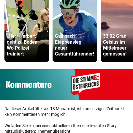
„Herr Herbert“
Gall nach
33,02 Grad
geht zu Boden:
Etappensieg
Celsius im
Wo Polizei
neuer
Mittelmeer
trainiert
Gesamtführender!
gemessen!
Da dieser Artikel älter als 18 Monate ist, ist zum jetzigen Zeitpunkt
kein Kommentieren mehr möglich.
Wir laden Sie ein, bei einer aktuelleren themenrelevanten Story
mitzudiskutieren:
Themenübersicht
.