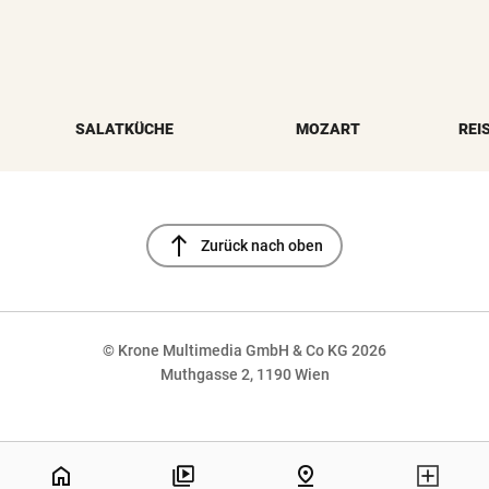
SALATKÜCHE
MOZART
REI
north
Zurück nach oben
© Krone Multimedia GmbH & Co KG 2026
Muthgasse 2, 1190 Wien
NaN%
home
pin_drop