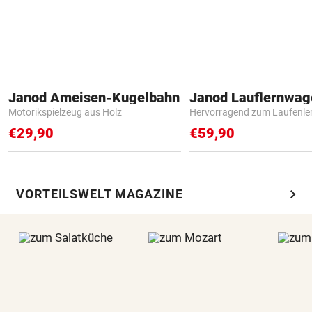
Janod Ameisen-Kugelbahn
Janod Lauflernwa
Motorikspielzeug aus Holz
Hervorragend zum Laufenle
€29,90
€59,90
chevron_right
VORTEILSWELT MAGAZINE