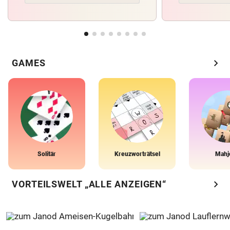
chevron_right
GAMES
Solitär
Kreuzworträtsel
Mahj
chevron_right
VORTEILSWELT „ALLE ANZEIGEN“