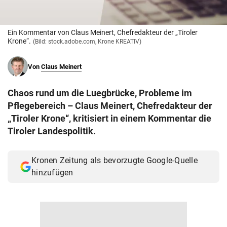
© Krone Multimedia GmbH & Co KG 2026
Muthgasse 2, 1190 Wien
Ein Kommentar von Claus Meinert, Chefredakteur der „Tiroler
Krone“.
(Bild: stock.adobe.com, Krone KREATIV)
Von
Claus Meinert
Chaos rund um die Luegbrücke, Probleme im
Pflegebereich – Claus Meinert, Chefredakteur der
„Tiroler Krone“, kritisiert in einem Kommentar die
Tiroler Landespolitik.
Kronen Zeitung als bevorzugte Google-Quelle
hinzufügen