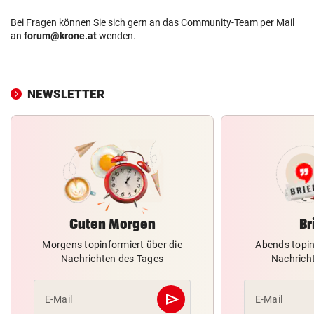
Bei Fragen können Sie sich gern an das Community-Team per Mail
an
forum@krone.at
wenden.
NEWSLETTER
Guten Morgen
Br
Morgens topinformiert über die
Abends topin
Nachrichten des Tages
Nachrich
send
E-Mail
E-Mail
Abschicken