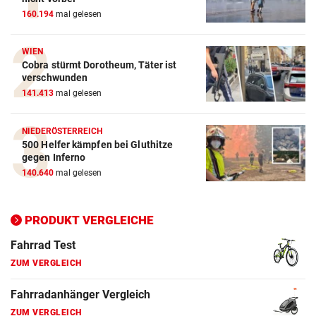
160.194
mal gelesen
ZUM VERGLEICH
Crosstrainer Vergleich
WIEN
Cobra stürmt Dorotheum, Täter ist
ZUM VERGLEICH
verschwunden
141.413
mal gelesen
E-Bike Vergleich
ZUM VERGLEICH
NIEDERÖSTERREICH
500 Helfer kämpfen bei Gluthitze
Elektro-Scooter Vergleich
gegen Inferno
ZUM VERGLEICH
140.640
mal gelesen
Ergometer Vergleich
ZUM VERGLEICH
PRODUKT VERGLEICHE
Fahrrad Test
ZUM VERGLEICH
Fahrradanhänger Vergleich
ZUM VERGLEICH