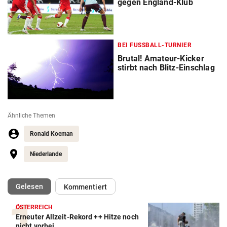
gegen England-Klub
BEI FUSSBALL-TURNIER
Brutal! Amateur-Kicker
stirbt nach Blitz-Einschlag
Ähnliche Themen
Ronald Koeman
Niederlande
(ausgewählt)
Gelesen
Kommentiert
ÖSTERREICH
Erneuter Allzeit-Rekord ++ Hitze noch
Action-Cam Vergleich
nicht vorbei