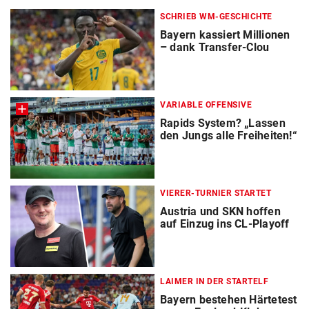
SCHRIEB WM-GESCHICHTE
Bayern kassiert Millionen
– dank Transfer-Clou
VARIABLE OFFENSIVE
Rapids System? „Lassen
den Jungs alle Freiheiten!“
VIERER-TURNIER STARTET
Austria und SKN hoffen
auf Einzug ins CL-Playoff
LAIMER IN DER STARTELF
Bayern bestehen Härtetest