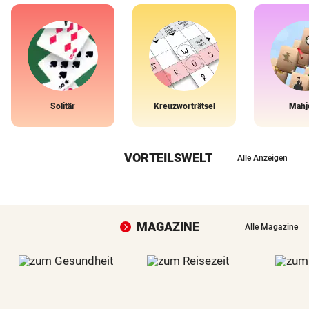
Solitär
Kreuzworträtsel
Mahj
VORTEILSWELT
Alle Anzeigen
MAGAZINE
Alle Magazine