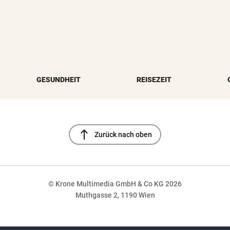
GESUNDHEIT
REISEZEIT
north
Zurück nach oben
© Krone Multimedia GmbH & Co KG 2026
Muthgasse 2, 1190 Wien
NaN%