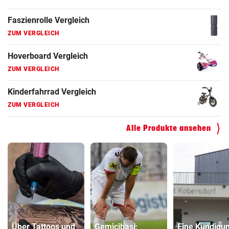
Faszienrolle Vergleich
ZUM VERGLEICH
Hoverboard Vergleich
ZUM VERGLEICH
Kinderfahrrad Vergleich
ZUM VERGLEICH
Alle Produkte ansehen
Über Tattoos und
Gemicibasi:
Eine Kündigu