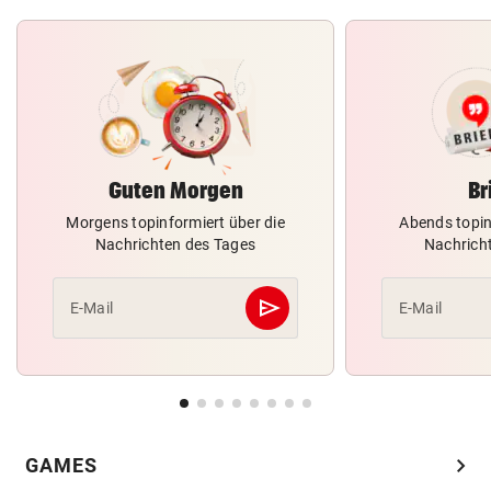
Guten Morgen
Br
Morgens topinformiert über die
Abends topin
Nachrichten des Tages
Nachrich
send
E-Mail
E-Mail
Abschicken
chevron_right
GAMES