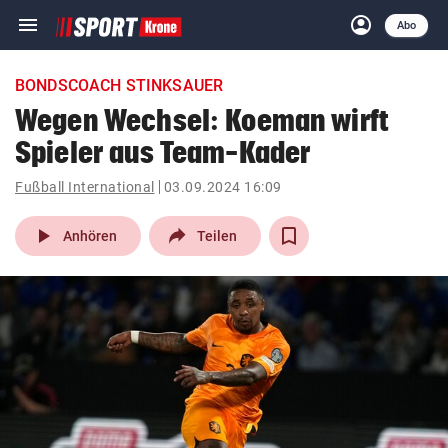
menu
account_circle
Navigation
Anmelden
Abo
close
Schließen
ein-/ausklappen
BONDSCOACH STINKSAUER
Abonnieren
Wegen Wechsel: Koeman wirft
Spieler aus Team-Kader
account_circle
arrow_right
Anmelden
Fußball International
03.09.2024 16:09
pin_drop
arrow_right
Bundesland auswäh
Wien
play_arrow
Anhören
Teilen
bookmark
Merkliste
Suchbegriff
search
eingeben