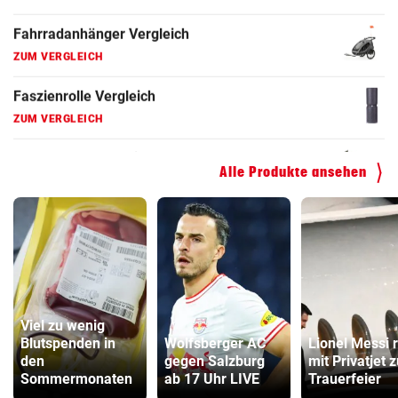
ZUM VERGLEICH
Hoverboard Vergleich
ZUM VERGLEICH
Kinderfahrrad Vergleich
ZUM VERGLEICH
Alle Produkte ansehen
Viel zu wenig
Blutspenden in
Wolfsberger AC
Lionel Messi r
den
gegen Salzburg
mit Privatjet z
Sommermonaten
ab 17 Uhr LIVE
Trauerfeier