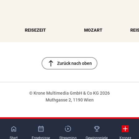
REISEZEIT
MOZART
REI
north
Zurück nach oben
© Krone Multimedia GmbH & Co KG 2026
Muthgasse 2, 1190 Wien
NaN%
Start
Ergebnisse
Streaming
Gewinnspiele
Krone+