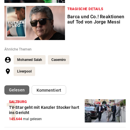
TRAGISCHE DETAILS
Barca und Co.! Reaktionen
auf Tod von Jorge Messi
Ähnliche Themen
Mohamed Salah
Casemiro
Liverpool
(ausgewählt)
Gelesen
Kommentiert
SALZBURG
TV-Star geht mit Kanzler Stocker hart
Action-Cam Vergleich
ins Gericht
145.644
mal gelesen
ZUM VERGLEICH