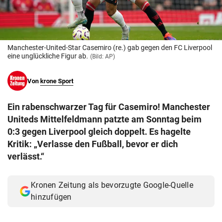
© Krone Multimedia GmbH & Co KG 2026
Muthgasse 2, 1190 Wien
Manchester-United-Star Casemiro (re.) gab gegen den FC Liverpool
eine unglückliche Figur ab.
(Bild: AP)
Von
krone Sport
Ein rabenschwarzer Tag für Casemiro! Manchester
Uniteds Mittelfeldmann patzte am Sonntag beim
0:3 gegen Liverpool gleich doppelt. Es hagelte
Kritik: „Verlasse den Fußball, bevor er dich
verlässt.“
Kronen Zeitung als bevorzugte Google-Quelle
hinzufügen