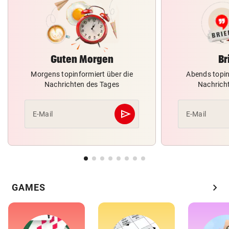
Guten Morgen
Br
Morgens topinformiert über die
Abends topin
Nachrichten des Tages
Nachrich
send
E-Mail
E-Mail
Abschicken
chevron_right
GAMES