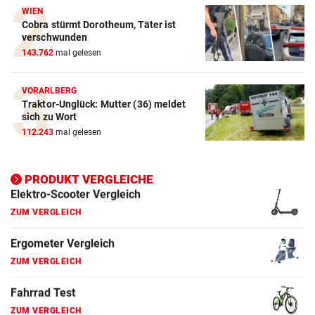
Crosstrainer Vergleich
WIEN
Cobra stürmt Dorotheum, Täter ist
ZUM VERGLEICH
verschwunden
143.762
mal gelesen
E-Bike Vergleich
ZUM VERGLEICH
VORARLBERG
Traktor-Unglück: Mutter (36) meldet
Elektro-Scooter Vergleich
sich zu Wort
ZUM VERGLEICH
112.243
mal gelesen
Ergometer Vergleich
ZUM VERGLEICH
PRODUKT VERGLEICHE
Fahrrad Test
ZUM VERGLEICH
Fahrradanhänger Vergleich
ZUM VERGLEICH
Faszienrolle Vergleich