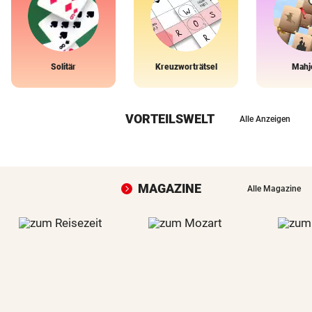
Solitär
Kreuzworträtsel
Mahj
VORTEILSWELT
Alle Anzeigen
MAGAZINE
Alle Magazine