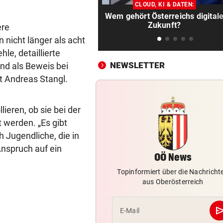
Kriselnde Lenzing: Weniger
CLOUD, KI & DATEN:
Umsatz, mehr Gewinn
Wem gehört Österreichs digital
Zukunft?
ere
DÜRRE-FOLGEN:
vor 1
nicht länger als acht
Tierische Opfer auf Höfen u
e, detaillierte
auch unter Wasser
NEWSLETTER
ind als Beweis bei
t Andreas Stangl.
HEER ENTSCHÄRFTE
vor 2
Granaten unter Boden von
Gartenhütte gefunden
lieren, ob sie bei der
 werden. „Es gibt
AMT ABER VERSCHWIEGEN
vor 2
h Jugendliche, die in
Bürgermeister sucht im
Anspruch auf ein
Fernsehen Frau fürs Leben
OÖ News
VERBOTE MISSACHTET
vor 
Topinformiert über die Nachricht
aus Oberösterreich
Badegäste am Verzweifeln – 
Chefin griff durch
se
E-Mail
LEBENSRETTUNG IM BAD
vor 