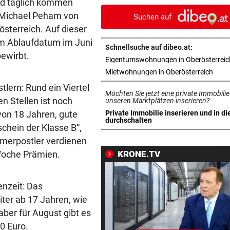
 und täglich kommen
beladen werden
t Michael Peham von
Suchen auf
sterreich. Auf dieser
WASSERSTAND ZU NIEDRIG
vor 1
em Ablaufdatum im Juni
Voestalpine hat Güterverkeh
Schnellsuche auf dibeo.at:
Donau eingestellt
bewirbt.
Eigentumswohnungen in Oberösterreic
in ne
Mietwohnungen in Oberösterreich
OFT WENIGER GESCHÄFT
vor 1
lern: Rund ein Viertel
Wirte mit Hitze-Einbußen: „
Möchten Sie jetzt eine private Immobilie
n Stellen ist noch
liegen am See“
unseren Marktplätzen inserieren?
von 18 Jahren, gute
Private Immobilie inserieren und in di
in neuem Tab öffnen
durchschalten
NEUER TAXIVERMITTLER
vor 1
chein der Klasse B“,
Was den Uber-Rivalen jetzt 
mmerpostler verdienen
nach Linz bringt
 Woche Prämien.
KRONE.TV
SPRANG DANN IN POOL
vor 1
Mühlviertler zündete sich im
enzeit: Das
Garten selbst an
ter ab 17 Jahren, wie
 aber für August gibt es
WENIGER PRODUZIERT
vor 1
00 Euro.