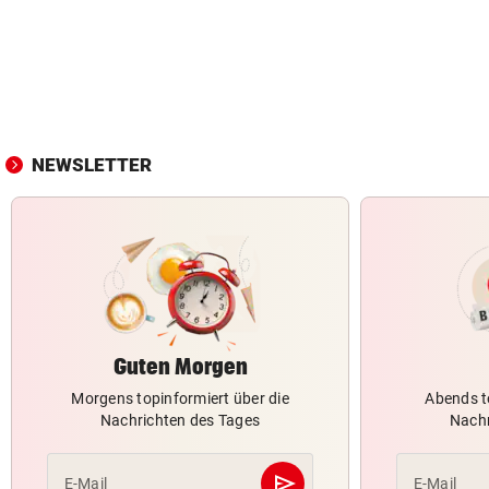
NEWSLETTER
Guten Morgen
Morgens topinformiert über die
Abends t
Nachrichten des Tages
Nachr
send
E-Mail
E-Mail