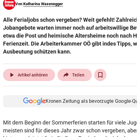
Von
Katharina Waxenegger
© Krone Multimedia GmbH & Co KG 2026
Muthgasse 2, 1190 Wien
Alle Ferialjobs schon vergeben? Weit gefehlt! Zahlrei
Jobangebote warten immer noch auf arbeitswillige Be
etwa die Post und heimische Altersheime noch nach He
Ferienzeit. Die Arbeiterkammer OÖ gibt indes Tipps, w
Ausbeutung schützen kann.
play_arrow
Artikel anhören
Teilen
Kronen Zeitung als bevorzugte Google-Q
Mit dem Beginn der Sommerferien starten für viele Juge
meisten sind für dieses Jahr zwar schon vergeben, ab