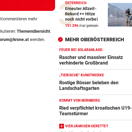
ÖSTERREICH
Erneuter Allzeit-
Rekord ++ Hitze
ein Kommentieren mehr
noch nicht vorbei
151.396
mal gelesen
skutieren:
Themenübersicht
.
MEHR OBERÖSTERREICH
forum@krone.at
wenden.
FEUER BEI SOLARANLAGE:
Rascher und massiver Einsatz
verhinderte Großbrand
„TIERISCHE“ KUNSTWERKE
Rostige Rösser beleben den
Landschaftsgarten
KOMMT VON NÜRNBERG
Ried verpflichtet kroatischen U19-
Teamstürmer
VIERJÄHRIGEN GERETTET