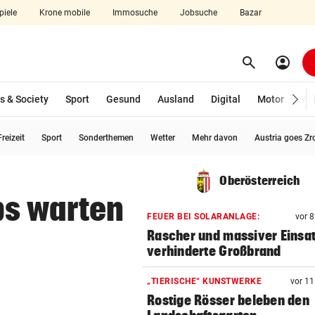
piele
Krone mobile
Immosuche
Jobsuche
Bazar
search
account_circle
Menü aufklappen
Suchen
s & Society
Sport
Gesund
Ausland
Digital
Motor
Wir
reizeit
Sport
Sonderthemen
Wetter
Mehr davon
Austria goes Zr
len
Oberösterreich
bs warten
FEUER BEI SOLARANLAGE:
vor 
Rascher und massiver Einsa
verhinderte Großbrand
„TIERISCHE“ KUNSTWERKE
vor 1
Rostige Rösser beleben den