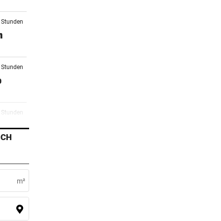
1 Stunden
n
2 Stunden
o
3 Stunden
r
ICH
4 Stunden
li
m²
5 Stunden
ll