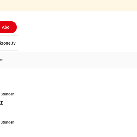
Abo
tschaft
krone.tv
Wissen
Gericht
Kolumnen
Freizeit
Reise
Ti
ce
8 Stunden
tz
1 Stunden