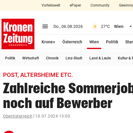
Vorteilswelt
ePaper
Community
Gewinns
close
Schließen
menu
Menü aufklappen
Do., 06.08.2026
27°C
Wien
Abonnieren
(ausgewählt)
Krone+
Österreich
Wien
Politik
Star
account_circle
arrow_right
Anmelden
Politik
Wirtschaft
Chronik
Linz-Stadt
Land & Leute
Kultur & F
pin_drop
arrow_right
Bundesland auswäh
Wien
POST, ALTERSHEIME ETC.
bookmark
Merkliste
Zahlreiche Sommerjo
noch auf Bewerber
Suchbegriff
search
eingeben
Oberösterreich
10.07.2024 13:00