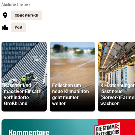
Ähnliche Themen
Oberösterreich
Post
Rascher und
Feilschen um
KI-Datenhunger
massiver Einsatz
neue Klimahilfen
lässt neue
verhinderte
geht munter
(Server-)Farme
Großbrand
weiter
wachsen