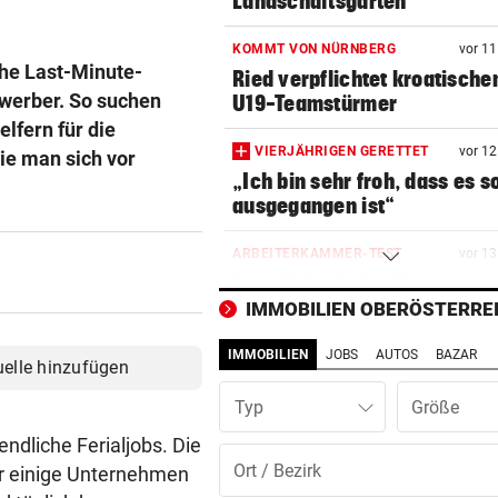
Landschaftsgarten
KOMMT VON NÜRNBERG
vor 1
che Last-Minute-
Ried verpflichtet kroatische
werber. So suchen
U19-Teamstürmer
lfern für die
VIERJÄHRIGEN GERETTET
vor 1
ie man sich vor
„Ich bin sehr froh, dass es s
ausgegangen ist“
ARBEITERKAMMER-TEST
vor 1
Luftkühler ließen Temperatu
sogar noch steigen
IMMOBILIEN OBERÖSTERRE
IMMOBILIEN
JOBS
AUTOS
BAZAR
16-JÄHRIGER ATTACKIERT
vor 1
uelle hinzufügen
Mordversuch vor Heim: „Mog
Typ
hatte Riesenglück“
ndliche Ferialjobs. Die
WEGEN NIEDRIGWASSER
vor 1
er einige Unternehmen
Güterschiffe können nicht vo