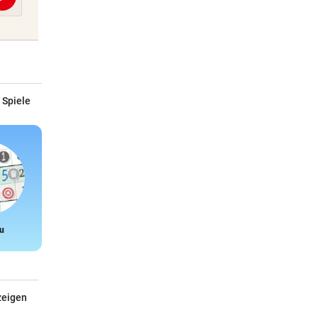
Abschicken
 Spiele
u
Snake
zeigen