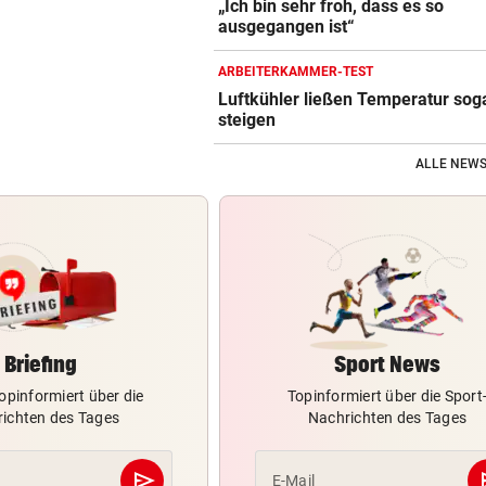
„Ich bin sehr froh, dass es so
ausgegangen ist“
ARBEITERKAMMER-TEST
Luftkühler ließen Temperatur sog
steigen
ALLE NEWS
Briefing
Sport News
opinformiert über die
Topinformiert über die Sport
ichten des Tages
Nachrichten des Tages
send
s
E-Mail