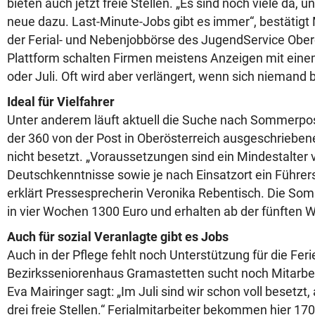
bieten auch jetzt freie Stellen. „Es sind noch viele da,
neue dazu. Last-Minute-Jobs gibt es immer“, bestätig
der Ferial- und Nebenjobbörse des JugendService Oberö
Plattform schalten Firmen meistens Anzeigen mit ein
oder Juli. Oft wird aber verlängert, wenn sich niemand 
Ideal für Vielfahrer
Unter anderem läuft aktuell die Suche nach Sommerpost
der 360 von der Post in Oberösterreich ausgeschriebene
nicht besetzt. „Voraussetzungen sind ein Mindestalter 
Deutschkenntnisse sowie je nach Einsatzort ein Führers
erklärt Pressesprecherin Veronika Rebentisch. Die So
in vier Wochen 1300 Euro und erhalten ab der fünften
Auch für sozial Veranlagte gibt es Jobs
Auch in der Pflege fehlt noch Unterstützung für die Feri
Bezirksseniorenhaus Gramastetten sucht noch Mitarbei
Eva Mairinger sagt: „Im Juli sind wir schon voll besetzt,
drei freie Stellen.“ Ferialmitarbeiter bekommen hier 17