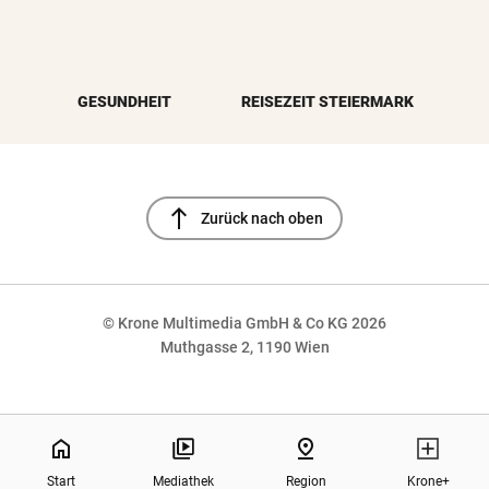
GESUNDHEIT
REISEZEIT STEIERMARK
north
Zurück nach oben
© Krone Multimedia GmbH & Co KG 2026
Muthgasse 2, 1190 Wien
NaN%
home
pin_drop
Start
Mediathek
Region
Krone+