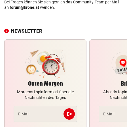
Bei Fragen können Sie sich gern an das Community-Team per Mail
an
forum@krone.at
wenden.
NEWSLETTER
Guten Morgen
Br
Morgens topinformiert über die
Abends topin
Nachrichten des Tages
Nachrich
send
E-Mail
E-Mail
Abschicken