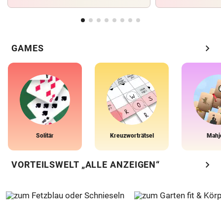
chevron_right
GAMES
Solitär
Kreuzworträtsel
Mahj
chevron_right
VORTEILSWELT „ALLE ANZEIGEN“