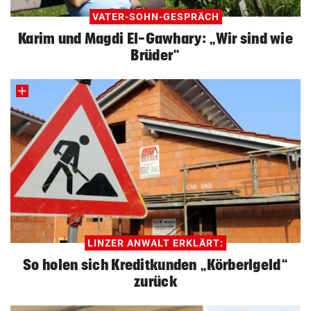
VATER-SOHN-GESPRÄCH
Karim und Magdi El-Gawhary: „Wir sind wie
Brüder“
LINZER ANWALT ERKLÄRT:
So holen sich Kreditkunden „Körberlgeld“
zurück