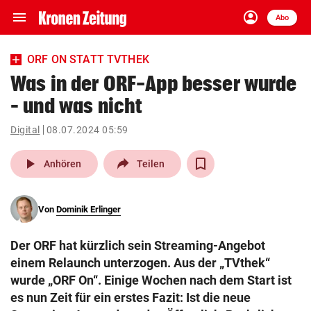
menu
account_circle
Navigation
Anmelden
Abo
close
Schließen
ein-/ausklappen
ORF ON STATT TVTHEK
Abonnieren
Was in der ORF-App besser wurde
– und was nicht
account_circle
arrow_right
Anmelden
Digital
08.07.2024 05:59
pin_drop
arrow_right
Bundesland auswäh
Wien
play_arrow
Anhören
Teilen
bookmark
Merkliste
Von
Dominik Erlinger
Suchbegriff
search
Der ORF hat kürzlich sein Streaming-Angebot
eingeben
einem Relaunch unterzogen. Aus der „TVthek“
wurde „ORF On“. Einige Wochen nach dem Start ist
es nun Zeit für ein erstes Fazit: Ist die neue