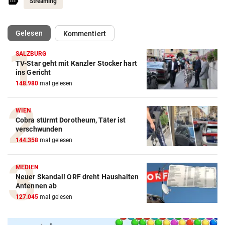
Streaming
(ausgewählt)
Gelesen
Kommentiert
SALZBURG
TV-Star geht mit Kanzler Stocker hart
ins Gericht
148.980
mal gelesen
WIEN
Cobra stürmt Dorotheum, Täter ist
verschwunden
144.358
mal gelesen
MEDIEN
Neuer Skandal! ORF dreht Haushalten
Amazon-Kindle Vergleich
Antennen ab
127.045
mal gelesen
ZUM VERGLEICH
Apple-iPad Vergleich