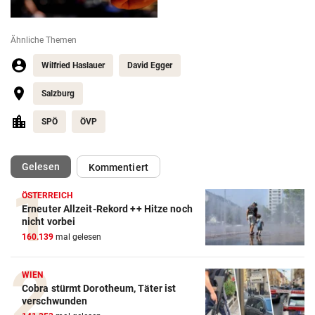
Ähnliche Themen
Wilfried Haslauer
David Egger
Salzburg
SPÖ
ÖVP
(ausgewählt)
Gelesen
Kommentiert
ÖSTERREICH
Erneuter Allzeit-Rekord ++ Hitze noch
nicht vorbei
160.139
mal gelesen
WIEN
Cobra stürmt Dorotheum, Täter ist
verschwunden