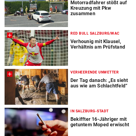
Motorradfahrer stößt auf
Kreuzung mit Pkw
zusammen
RED BULL SALZBURG/WAC
Verhounig mit Klausel,
Verhältnis am Prüfstand
VERHEERENDE UNWETTER
Der Tag danach: „Es sieht
aus wie am Schlachtfeld“
IN SALZBURG-STADT
Bekiffter 16-Jähriger mit
getuntem Moped erwischt