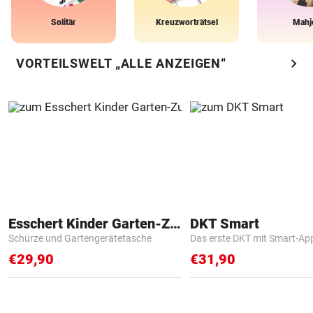
Solitär
Kreuzworträtsel
Mahj
chevron_right
VORTEILSWELT „ALLE ANZEIGEN“
Esschert Kinder Garten-Zubehör
DKT Smart
Schürze und Gartengerätetasche
Das erste DKT mit Smart-Ap
€29,90
€31,90