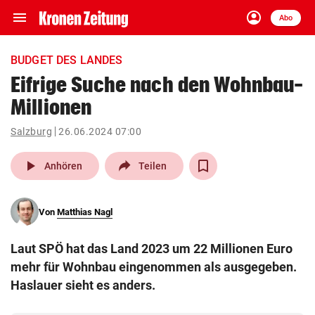
menu
account_circle
Navigation
Anmelden
Abo
close
Schließen
ein-/ausklappen
BUDGET DES LANDES
Abonnieren
Eifrige Suche nach den Wohnbau-
Millionen
account_circle
arrow_right
Anmelden
Salzburg
26.06.2024 07:00
pin_drop
arrow_right
Bundesland auswäh
Wien
play_arrow
Anhören
Teilen
bookmark
Merkliste
Von
Matthias Nagl
Suchbegriff
search
Laut SPÖ hat das Land 2023 um 22 Millionen Euro
eingeben
mehr für Wohnbau eingenommen als ausgegeben.
Haslauer sieht es anders.