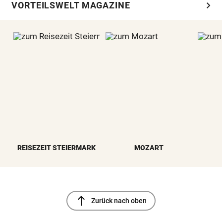
chevron_right
VORTEILSWELT MAGAZINE
REISEZEIT STEIERMARK
MOZART
north
Zurück nach oben