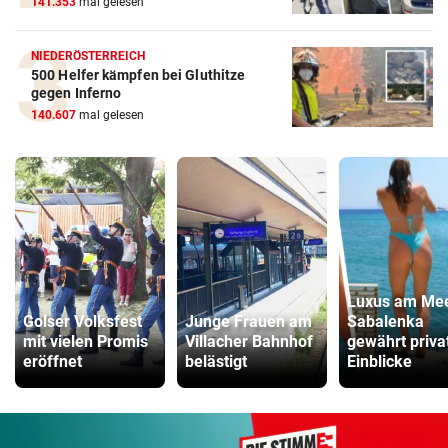
141.353
mal gelesen
NIEDERÖSTERREICH
500 Helfer kämpfen bei Gluthitze
gegen Inferno
140.607
mal gelesen
Luxus am Mee
Golser Volksfest
Junge Frauen am
Sabalenka
mit vielen Promis
Villacher Bahnhof
gewährt priva
eröffnet
belästigt
Einblicke