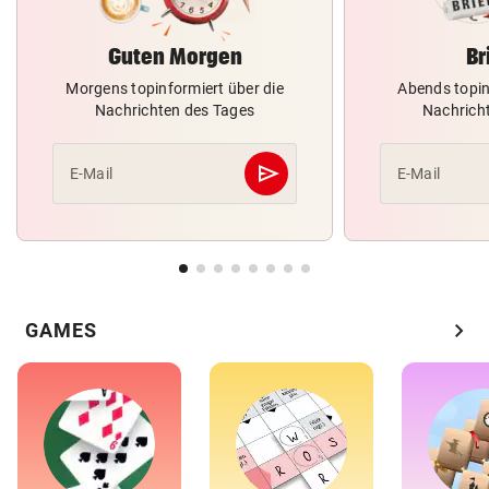
Guten Morgen
Br
Morgens topinformiert über die
Abends topin
Nachrichten des Tages
Nachrich
send
E-Mail
E-Mail
Abschicken
chevron_right
GAMES