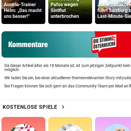
Austria-Trainer
Pafos wegen
Joker Tabakovi
Helm: „Das macht
Sintflut
führt Salzburg 
uns besser!“
unterbrochen
Last-Minute-Si
Da dieser Artikel älter als 18 Monate ist, ist zum jetzigen Zeitpunkt k
möglich.
Wir laden Sie ein, bei einer aktuelleren themenrelevanten Story mitzudi
Bei Fragen können Sie sich gern an das Community-Team per Mail an
chevron_right
KOSTENLOSE SPIELE