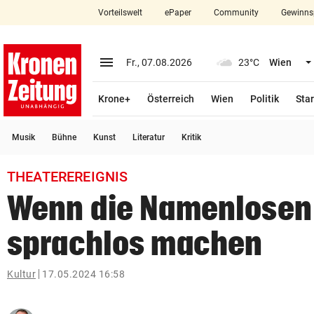
Vorteilswelt
ePaper
Community
Gewinns
close
Schließen
menu
Menü aufklappen
Fr., 07.08.2026
23°C
Wien
Abonnieren
Krone+
Österreich
Wien
Politik
Star
account_circle
arrow_right
Anmelden
Musik
Bühne
Kunst
Literatur
Kritik
pin_drop
arrow_right
Bundesland auswäh
Wien
THEATEREREIGNIS
bookmark
Merkliste
Wenn die Namenlosen
sprachlos machen
Suchbegriff
search
eingeben
Kultur
17.05.2024 16:58