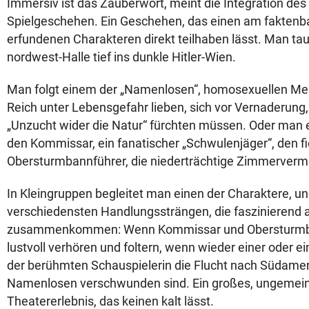
Immersiv ist das Zauberwort, meint die Integration des
Spielgeschehen. Ein Geschehen, das einen am faktenba
erfundenen Charakteren direkt teilhaben lässt. Man tauc
nordwest-Halle tief ins dunkle Hitler-Wien.
Man folgt einem der „Namenlosen“, homosexuellen Men
Reich unter Lebensgefahr lieben, sich vor Vernaderung
„Unzucht wider die Natur“ fürchten müssen. Oder man e
den Kommissar, ein fanatischer „Schwulenjäger“, den fi
Obersturmbannführer, die niederträchtige Zimmervermi
In Kleingruppen begleitet man einen der Charaktere, un
verschiedensten Handlungssträngen, die faszinierend a
zusammenkommen: Wenn Kommissar und Obersturmb
lustvoll verhören und foltern, wenn wieder einer oder e
der berühmten Schauspielerin die Flucht nach Südamerik
Namenlosen verschwunden sind. Ein großes, ungemein
Theatererlebnis, das keinen kalt lässt.