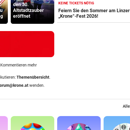
KEIN ARSENAL-WECHSEL
vor 
KEINE TICKETS NÖTIG
c
den 30.
20 x iPhone 16 mit
Anwalt: „Ni
zu
Altstadtzauber
Krone Digital-Abo
Vinicius Jr. verlängert bei Re
viel Hass
Feiern Sie den Sommer am Linzer
eg
eröffnet
zu gewinnen!
begegnet“
„Krone“-Fest 2026!
Madrid bis 2032
UKRAINISCHER ANGRIFF?
vor 
Vor Oman havarierter Tanker
Ölkatastrophe droht
„VERSTEHE ICH NICHT“
vor 
ÖFB-Kicker Wimmer packt ü
ein Kommentieren mehr
Morddrohungen aus
skutieren:
Themenübersicht
.
forum@krone.at
wenden.
Alle