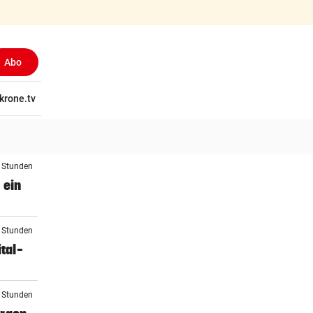
Abo
tschaft
krone.tv
Wissen
Gericht
Kolumnen
Freizeit
Reise
Ti
3 Stunden
 ein
4 Stunden
tal-
4 Stunden