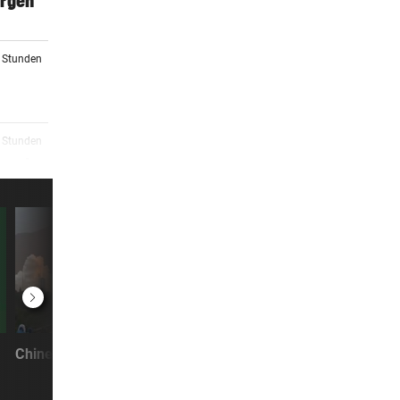
orgen
4 Stunden
5 Stunden
 macht
5 Stunden
5 Stunden
rg zu
FLUG KLAPPT TROTZDEM
SCHWARMINTELLI
Chinesische Rakete wird von Blitz
Tausende Ameisen 
getroffen
lebende Brücke üb
5 Stunden