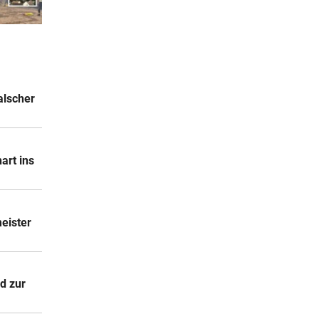
viel
6 Stunden
te
alscher
6 Stunden
um
art ins
7 Stunden
eister
7 Stunden
d zur
-
„Er ist wie der