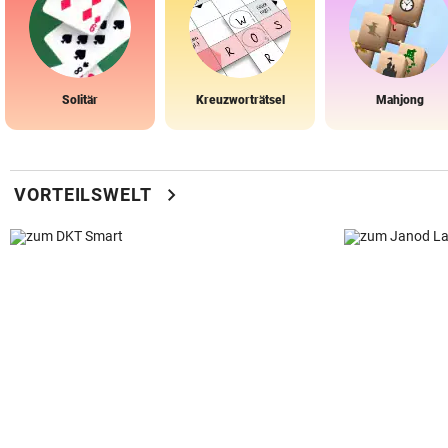
Solitär
Kreuzworträtsel
Mahjong
chevron_right
VORTEILSWELT