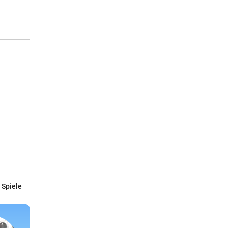
7 Stunden
e so
Liebling aller
Lange 
al
Schwiegermütter!
Übler Saustall | In
für Ber
“
blaue Hände
Waffe
7 Stunden
:
7 Stunden
ber
 Spiele