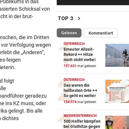
 Publikums in das
Erste Anklage gegen Israeli s
sierten Schicksal von
Gaza-Krieg
ht in der brut-
chevron_right
TOP 3
STIMMEN ZUM SPIEL
vor 
Sportboss Katzer: „Fahren
(ausgewählt)
Gelesen
Kommentiert
superhappy nach Hause“
schen, die im Dritten
, vor Verfolgung wegen
ÖSTERREICH
ORKAN, KEIN STROM & CO
vor 
Erneuter Allzeit-
rlebt die „Anderen“,
Rekord ++ Hitze
Skurrilitäten in der Red Bull
es-feigen
noch nicht vorbei
häufen sich
157.631
mal gelesen
eterin.
WASSERSPRINGEN
vor 
d folgt
ÖSTERREICH
Knoll bei EM Achter vom Tur
Das waren die
lle
Lotfi auf Rang 12!
heißesten Orte ++
andführer geradezu
So geht es weiter
SCHON NÄCHSTE SAISON
vor 
154.974
mal gelesen
ine ins KZ muss, oder
F1-Boss verrät: Es wird mehr
a gelingt. Bis alle
Sprintrennen geben
NIEDERÖSTERREICH
 dichtes
500 Helfer kämpfen
bei Gluthitze gegen
FREISPRÜCHE REGEN AUF
vor 