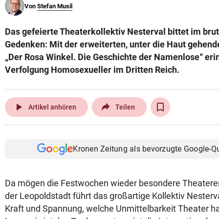
Von
Stefan Musil
© Krone Multimedia GmbH & Co KG 2026
Muthgasse 2, 1190 Wien
Das gefeierte Theaterkollektiv Nesterval bittet im br
Gedenken: Mit der erweiterten, unter die Haut gehen
„Der Rosa Winkel. Die Geschichte der Namenlose“ eri
Verfolgung Homosexueller im Dritten Reich.
play_arrow
Artikel anhören
Teilen
Kronen Zeitung als bevorzugte Google-Q
Da mögen die Festwochen wieder besondere Theaterer
der Leopoldstadt führt das großartige Kollektiv Nesterva
Kraft und Spannung, welche Unmittelbarkeit Theater 