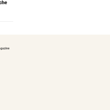
che
Fetzblau oder Schnieseln
Wetter verstehen - von Sigi Fink
€25,00
agazine