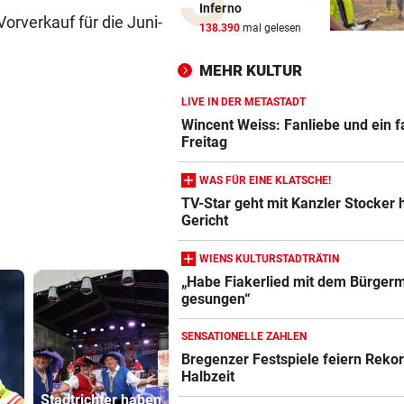
Inferno
Vorverkauf für die Juni-
Katzentöter-Anwalt: „Nie so 
138.390
mal gelesen
Hass begegnet“
MEHR KULTUR
TRUMP DROHT:
vor 
Lange Haftstrafen für Berich
LIVE IN DER METASTADT
über Waffenengpässe
Wincent Weiss: Fanliebe und ein f
Freitag
CONFERENCE LEAGUE
vor 
WAS FÜR EINE KLATSCHE!
Sieg! Austria stößt die Tür z
TV-Star geht mit Kanzler Stocker h
Play-off weit auf
Gericht
MITTEN IN HITZEWELLE
vor 
WIENS KULTURSTADTRÄTIN
Irre! Salzburg – Pafos wegen
„Habe Fiakerlied mit dem Bürgerm
Sintflut unterbrochen
gesungen“
RADSPORT
vor 
SENSATIONELLE ZAHLEN
Reusser vor Ventoux-Etappe
Bregenzer Festspiele feiern Rekor
weiter im Gelben Trikot
Halbzeit
Stadtrichter haben
Katzentöter