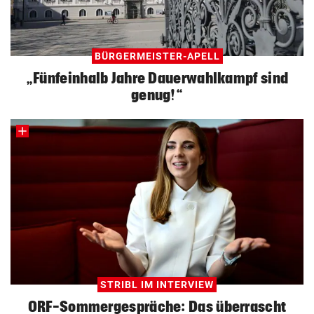
BÜRGERMEISTER-APELL
„Fünfeinhalb Jahre Dauerwahlkampf sind
genug!“
STRIBL IM INTERVIEW
ORF-Sommergespräche: Das überrascht