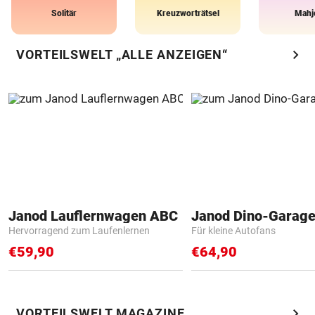
Solitär
Kreuzworträtsel
Mahj
chevron_right
VORTEILSWELT „ALLE ANZEIGEN“
Janod Lauflernwagen ABC
Janod Dino-Garag
Hervorragend zum Laufenlernen
Für kleine Autofans
€59,90
€64,90
chevron_right
VORTEILSWELT MAGAZINE