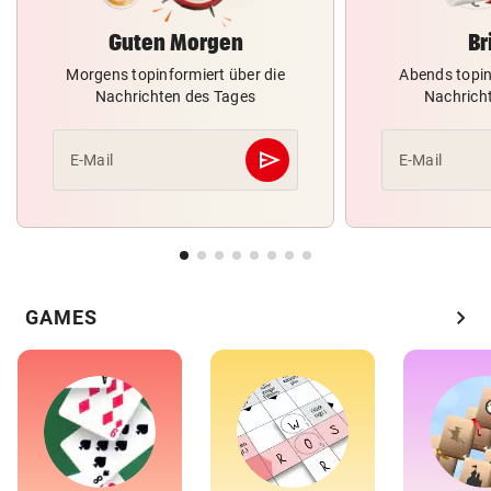
Guten Morgen
Br
Morgens topinformiert über die
Abends topin
Nachrichten des Tages
Nachrich
send
E-Mail
E-Mail
Abschicken
chevron_right
GAMES