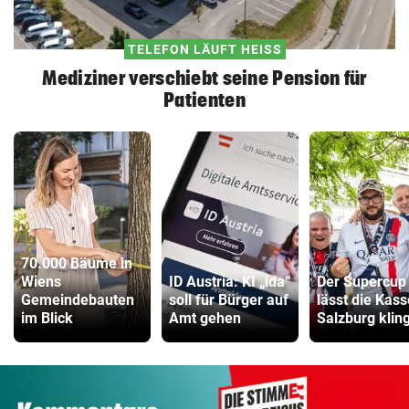
TELEFON LÄUFT HEISS
Mediziner verschiebt seine Pension für
Patienten
70.000 Bäume in
Wiens
ID Austria: KI „ida“
Der Supercup
Gemeindebauten
soll für Bürger auf
lässt die Kass
im Blick
Amt gehen
Salzburg klin