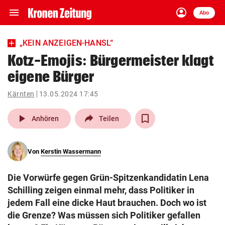
menu
account_circle
Navigation
Anmelden
Abo
close
Schließen
ein-/ausklappen
„KEIN ANZEIGEN-HANSL“
Abonnieren
Kotz-Emojis: Bürgermeister klagt
eigene Bürger
account_circle
arrow_right
Anmelden
Kärnten
13.05.2024 17:45
pin_drop
arrow_right
Bundesland auswäh
Wien
play_arrow
Anhören
Teilen
bookmark
Merkliste
Von
Kerstin Wassermann
Suchbegriff
search
Die Vorwürfe gegen Grün-Spitzenkandidatin Lena
eingeben
Schilling zeigen einmal mehr, dass Politiker in
jedem Fall eine dicke Haut brauchen. Doch wo ist
die Grenze? Was müssen sich Politiker gefallen