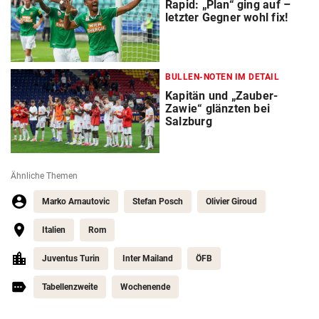
Rapid: „Plan“ ging auf –
letzter Gegner wohl fix!
BULLEN-NOTEN IM DETAIL
Kapitän und „Zauber-
Zawie“ glänzten bei
Salzburg
Ähnliche Themen
Marko Arnautovic
Stefan Posch
Olivier Giroud
Italien
Rom
Juventus Turin
Inter Mailand
ÖFB
Tabellenzweite
Wochenende