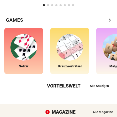
chevron_right
GAMES
Solitär
Kreuzworträtsel
Mahj
VORTEILSWELT
Alle Anzeigen
MAGAZINE
Alle Magazine