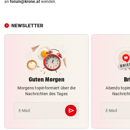
an
forum@krone.at
wenden.
NEWSLETTER
Guten Morgen
Br
Morgens topinformiert über die
Abends topin
Nachrichten des Tages
Nachrich
send
E-Mail
E-Mail
Abschicken