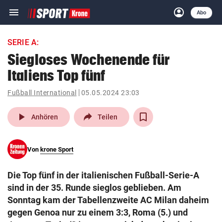
menu
account_circle
Navigation
Anmelden
Abo
close
Schließen
ein-/ausklappen
SERIE A:
Abonnieren
Siegloses Wochenende für
Italiens Top fünf
account_circle
arrow_right
Anmelden
Fußball International
05.05.2024 23:03
pin_drop
arrow_right
Bundesland auswäh
Wien
play_arrow
Anhören
Teilen
bookmark
Merkliste
Von
krone Sport
Suchbegriff
search
Die Top fünf in der italienischen Fußball-Serie-A
eingeben
sind in der 35. Runde sieglos geblieben. Am
Sonntag kam der Tabellenzweite AC Milan daheim
gegen Genoa nur zu einem 3:3, Roma (5.) und