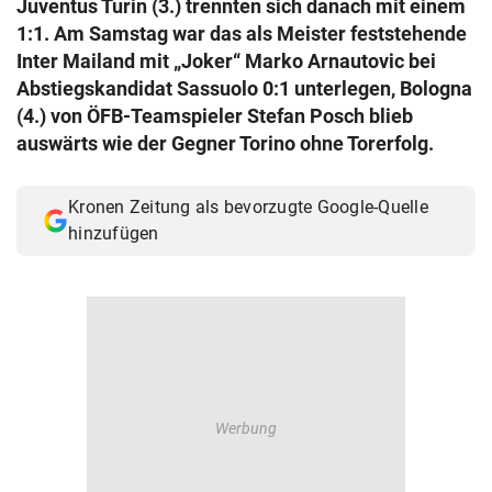
Juventus Turin (3.) trennten sich danach mit einem
© Krone Multimedia GmbH & Co KG 2026
1:1. Am Samstag war das als Meister feststehende
Muthgasse 2, 1190 Wien
Inter Mailand mit „Joker“ Marko Arnautovic bei
Abstiegskandidat Sassuolo 0:1 unterlegen, Bologna
(4.) von ÖFB-Teamspieler Stefan Posch blieb
auswärts wie der Gegner Torino ohne Torerfolg.
Kronen Zeitung als bevorzugte Google-Quelle
hinzufügen