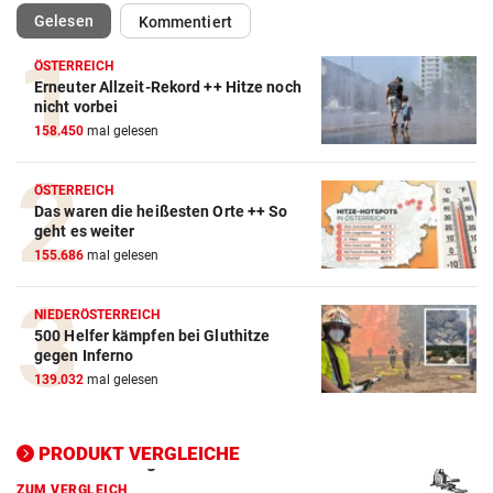
(ausgewählt)
Gelesen
Kommentiert
ÖSTERREICH
Erneuter Allzeit-Rekord ++ Hitze noch
nicht vorbei
Action-Cam Vergleich
158.450
mal gelesen
ZUM VERGLEICH
ÖSTERREICH
Crosstrainer Vergleich
Das waren die heißesten Orte ++ So
ZUM VERGLEICH
geht es weiter
155.686
mal gelesen
E-Bike Vergleich
ZUM VERGLEICH
NIEDERÖSTERREICH
500 Helfer kämpfen bei Gluthitze
Elektro-Scooter Vergleich
gegen Inferno
ZUM VERGLEICH
139.032
mal gelesen
Ergometer Vergleich
PRODUKT VERGLEICHE
ZUM VERGLEICH