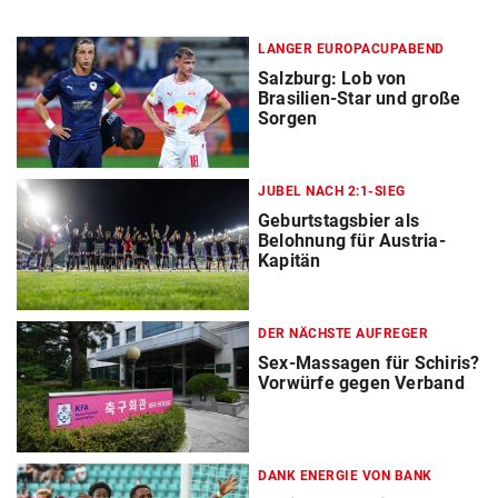
LANGER EUROPACUPABEND
Salzburg: Lob von
Brasilien-Star und große
Sorgen
JUBEL NACH 2:1-SIEG
Geburtstagsbier als
Belohnung für Austria-
Kapitän
DER NÄCHSTE AUFREGER
Sex-Massagen für Schiris?
Vorwürfe gegen Verband
DANK ENERGIE VON BANK