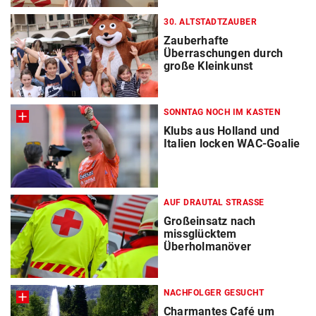
30. ALTSTADTZAUBER
Zauberhafte
Überraschungen durch
große Kleinkunst
SONNTAG NOCH IM KASTEN
Klubs aus Holland und
Italien locken WAC-Goalie
AUF DRAUTAL STRASSE
Großeinsatz nach
missglücktem
Überholmanöver
NACHFOLGER GESUCHT
Charmantes Café um