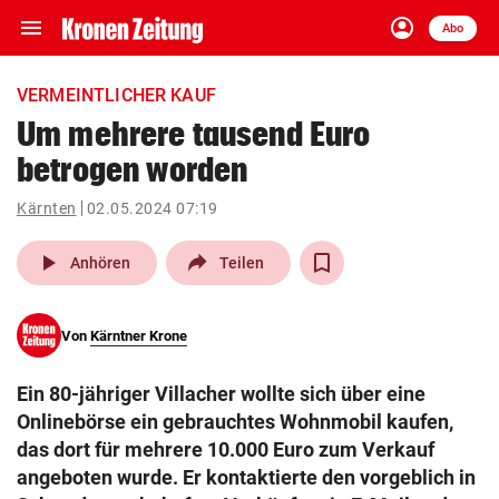
menu
account_circle
Navigation
Anmelden
Abo
close
Schließen
ein-/ausklappen
VERMEINTLICHER KAUF
Abonnieren
Um mehrere tausend Euro
betrogen worden
account_circle
arrow_right
Anmelden
Kärnten
02.05.2024 07:19
pin_drop
arrow_right
Bundesland auswäh
Wien
play_arrow
Anhören
Teilen
bookmark
Merkliste
Von
Kärntner Krone
Suchbegriff
search
Ein 80-jähriger Villacher wollte sich über eine
eingeben
Onlinebörse ein gebrauchtes Wohnmobil kaufen,
das dort für mehrere 10.000 Euro zum Verkauf
angeboten wurde. Er kontaktierte den vorgeblich in