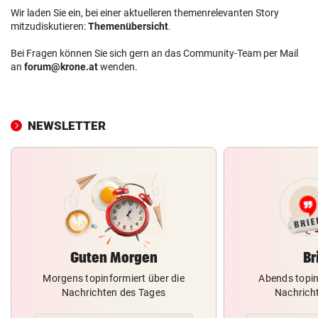
Wir laden Sie ein, bei einer aktuelleren themenrelevanten Story
mitzudiskutieren:
Themenübersicht
.
Bei Fragen können Sie sich gern an das Community-Team per Mail
an
forum@krone.at
wenden.
NEWSLETTER
Guten Morgen
Br
Morgens topinformiert über die
Abends topin
Nachrichten des Tages
Nachrich