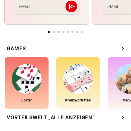
send
E-Mail
E-Mail
Abschicken
chevron_right
GAMES
Solitär
Kreuzworträtsel
Mahj
chevron_right
VORTEILSWELT „ALLE ANZEIGEN“