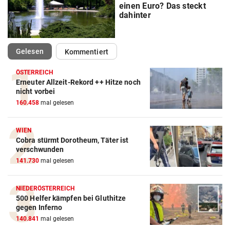
einen Euro? Das steckt
dahinter
(ausgewählt)
Gelesen
Kommentiert
ÖSTERREICH
Erneuter Allzeit-Rekord ++ Hitze noch
nicht vorbei
160.458
mal gelesen
WIEN
Cobra stürmt Dorotheum, Täter ist
verschwunden
141.730
mal gelesen
NIEDERÖSTERREICH
500 Helfer kämpfen bei Gluthitze
gegen Inferno
140.841
mal gelesen