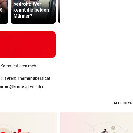
bedroht: Wer
Geldtransporter
Dorotheum
9)
kennt die beiden
verliert Bares auf
Überfall: Tä
Männer?
belebter Straße
Filiale ver
ein Kommentieren mehr
skutieren:
Themenübersicht
.
forum@krone.at
wenden.
ALLE NEWS