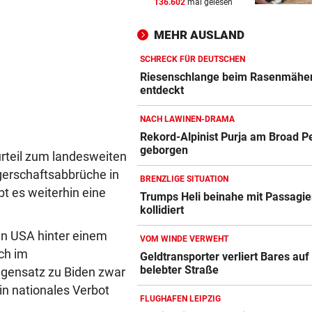
136.602
mal gelesen
KI-Drohnen sollen durch da
Blätterdach blicken
MEHR AUSLAND
MIND. 125 MIO. EURO
vor ein
SCHRECK FÜR DEUTSCHEN
Diomande zu Real! Rekordtr
Riesenschlange beim Rasenmähe
für Leipzig fix
entdeckt
NACH LAWINEN-DRAMA
WENDE KURZ VOR ANPFIFF
vor ein
Rekord-Alpinist Purja am Broad P
Jetzt also doch! ORF zeigt da
geborgen
Spiel der Austria
rteil zum landesweiten
gerschaftsabbrüche in
BRENZLIGE SITUATION
t es weiterhin eine
Trumps Heli beinahe mit Passagie
kollidiert
en USA hinter einem
VOM WINDE VERWEHT
ch im
Geldtransporter verliert Bares auf
belebter Straße
egensatz zu Biden zwar
ein nationales Verbot
FLUGHAFEN LEIPZIG