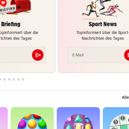
Briefing
Sport News
opinformiert über die
Topinformiert über die Sport
ichten des Tages
Nachrichten des Tages
send
s
E-Mail
Abschicken
Alle