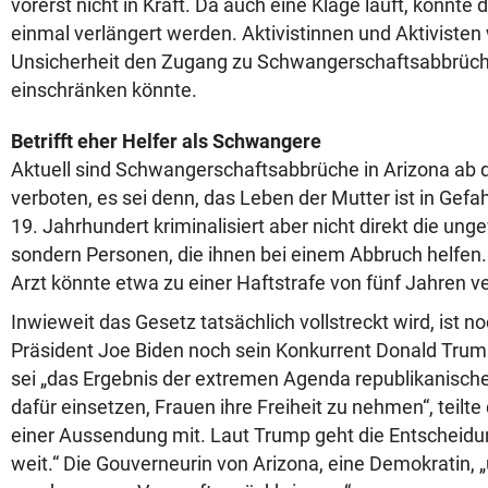
vorerst nicht in Kraft. Da auch eine Klage läuft, könnte
einmal verlängert werden. Aktivistinnen und Aktivisten 
Unsicherheit den Zugang zu Schwangerschaftsabbrüche
einschränken könnte.
Betrifft eher Helfer als Schwangere
Aktuell sind Schwangerschaftsabbrüche in Arizona ab 
verboten, es sei denn, das Leben der Mutter ist in Gef
19. Jahrhundert kriminalisiert aber nicht direkt die un
sondern Personen, die ihnen bei einem Abbruch helfen. 
Arzt könnte etwa zu einer Haftstrafe von fünf Jahren ve
Inwieweit das Gesetz tatsächlich vollstreckt wird, ist n
Präsident Joe Biden noch sein Konkurrent Donald Trump 
sei „das Ergebnis der extremen Agenda republikanische
dafür einsetzen, Frauen ihre Freiheit zu nehmen“, teilt
einer Aussendung mit. Laut Trump geht die Entscheidu
weit.“ Die Gouverneurin von Arizona, eine Demokratin, 