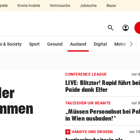
piele
Krone mobile
Immosuche
Jobsuche
Bazar
search
account_circle
Menü aufklappen
Suchen
(ausgewählt)
s & Society
Sport
Gesund
Ausland
Digital
Motor
Wir
len
CONFERENCE LEAGUE
vor 
LIVE: Blitztor! Rapid führt be
der
Paide dank Elfer
ommen
TAUZIEHEN UM BEAMTE
vor 
„Müssen Personalnot bei Pol
in Wien ausbaden!“
HANDYS UND DROGEN
vor 1