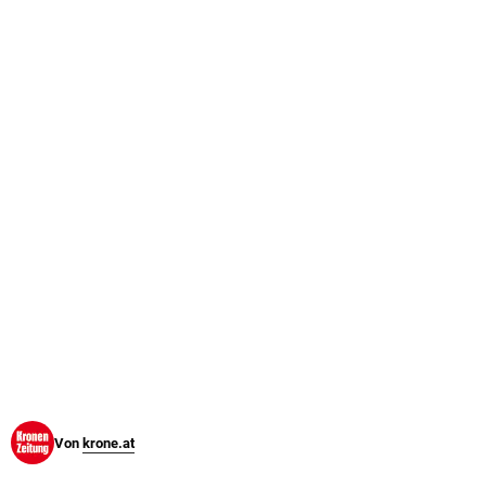
© Krone Multimedia GmbH & Co KG 2026
Muthgasse 2, 1190 Wien
Von
krone.at