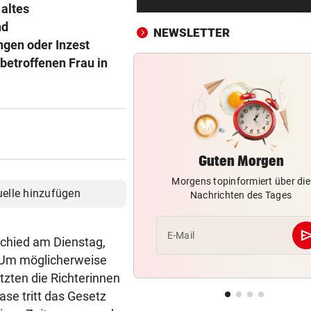
Gall nach Etappensieg neuer
altes
Gesamtführender!
nd
NEWSLETTER
gen oder Inzest
NACH WM-DEBAKEL
vor 4
betroffenen Frau in
Ex-Stürmerstar Forlan neue
Teamchef von Uruguay
REKORDHITZE IN Ö
vor ein
Krisenkoordinator ruft zum
Wassersparen auf
Guten Morgen
Morgens topinformiert über die
ANSTURM AM KREISCHBERG
vor ein
uelle hinzufügen
Nachrichten des Tages
UK bis Holland: Warum alle a
Liftsessel wollen
se
E-Mail
schied am Dienstag,
HISTORISCHE FAHRT
vor ein
. Um möglicherweise
Weltrekord! Weltmeister sie
tzten die Richterinnen
unter Schmerzen
ase tritt das Gesetz
FLASCHE UND SCHWERT
vor ein