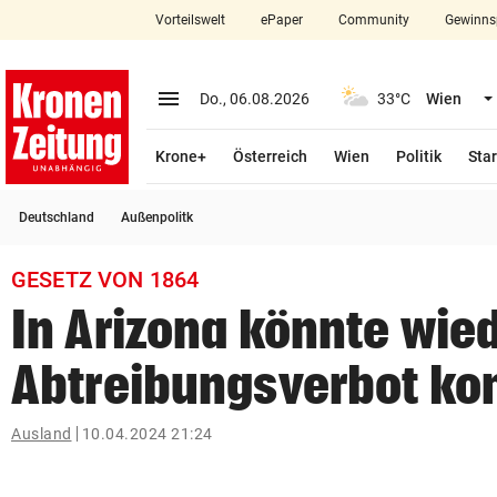
Vorteilswelt
ePaper
Community
Gewinns
close
Schließen
menu
Menü aufklappen
Do., 06.08.2026
33°C
Wien
Abonnieren
Krone+
Österreich
Wien
Politik
Star
account_circle
arrow_right
Anmelden
Deutschland
Außenpolitk
pin_drop
arrow_right
Bundesland auswäh
Wien
GESETZ VON 1864
bookmark
Merkliste
In Arizona könnte wie
Abtreibungsverbot k
Suchbegriff
search
eingeben
Ausland
10.04.2024 21:24