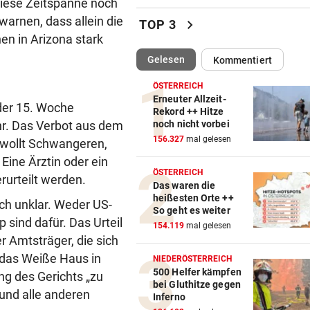
 diese Zeitspanne noch
Lange Gefängnisstrafen nac
warnen, dass allein die
chevron_right
TOP 3
Folter-Vergewaltigung
n in Arizona stark
(ausgewählt)
Gelesen
Kommentiert
GROSSEINSATZ IN NÖ
vor ein
Brand in Mehrparteienhaus –
ÖSTERREICH
Personen evakuiert
Erneuter Allzeit-
der 15. Woche
Rekord ++ Hitze
noch nicht vorbei
ahr. Das Verbot aus dem
VÖLLIG VERWANDELT
vor ein
156.327
mal gelesen
gewollt Schwangeren,
Oha! Ist das wirklich Billie Ei
Eine Ärztin oder ein
ÖSTERREICH
SCHRECK FÜR DEUTSCHEN
vor ein
rurteilt werden.
Das waren die
Riesenschlange beim
heißesten Orte ++
och unklar. Weder US-
Rasenmähen entdeckt
So geht es weiter
sind dafür. Das Urteil
154.119
mal gelesen
NACH LAWINEN-DRAMA
vor ein
r Amtsträger, die sich
Rekord-Alpinist Purja am Br
e das Weiße Haus in
NIEDERÖSTERREICH
Peak geborgen
500 Helfer kämpfen
ng des Gerichts „zu
bei Gluthitze gegen
„und alle anderen
Inferno
WALDBRAND-WARNSYSTEM
vor ein