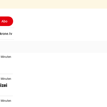
Abo
tschaft
krone.tv
Wissen
Gericht
Kolumnen
Freizeit
Reise
Ti
4 Minuten
i
9 Minuten
izei
0 Minuten