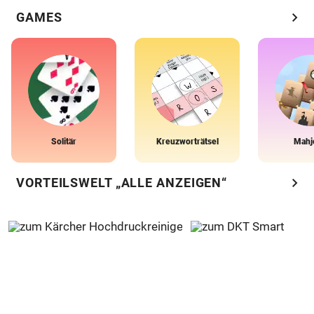
chevron_right
GAMES
Solitär
Kreuzworträtsel
Mahj
chevron_right
VORTEILSWELT „ALLE ANZEIGEN“