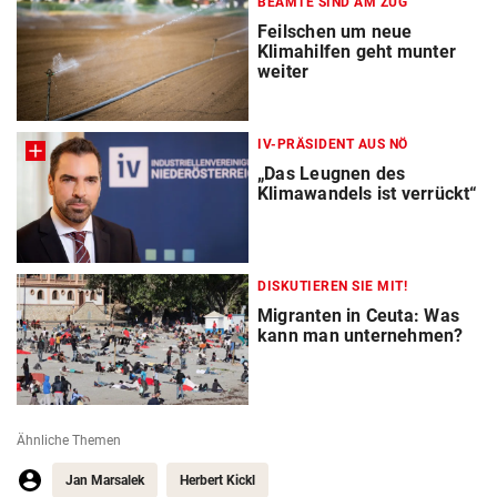
BEAMTE SIND AM ZUG
Feilschen um neue
Klimahilfen geht munter
weiter
IV-PRÄSIDENT AUS NÖ
„Das Leugnen des
Klimawandels ist verrückt“
DISKUTIEREN SIE MIT!
Migranten in Ceuta: Was
kann man unternehmen?
Ähnliche Themen
Jan Marsalek
Herbert Kickl