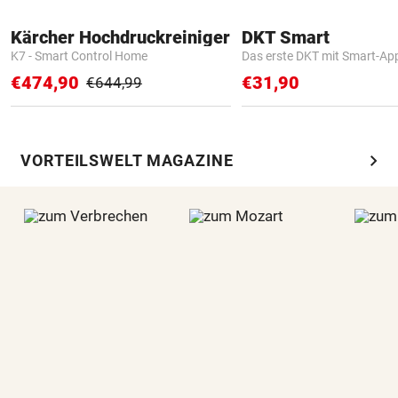
Kärcher Hochdruckreiniger
DKT Smart
K7 - Smart Control Home
Das erste DKT mit Smart-Ap
€474,90
€31,90
€644,99
chevron_right
VORTEILSWELT MAGAZINE