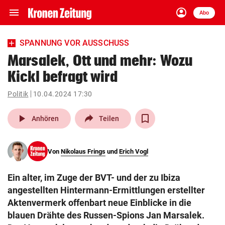
menu
account_circle
Navigation
Anmelden
Abo
close
Schließen
ein-/ausklappen
SPANNUNG VOR AUSSCHUSS
Abonnieren
Marsalek, Ott und mehr: Wozu
Kickl befragt wird
account_circle
arrow_right
Anmelden
Politik
10.04.2024 17:30
pin_drop
arrow_right
Bundesland auswäh
Wien
play_arrow
Anhören
Teilen
bookmark
Merkliste
Von
Nikolaus Frings
und
Erich Vogl
Suchbegriff
search
Ein alter, im Zuge der BVT- und der zu Ibiza
eingeben
angestellten Hintermann-Ermittlungen erstellter
Aktenvermerk offenbart neue Einblicke in die
blauen Drähte des Russen-Spions Jan Marsalek.