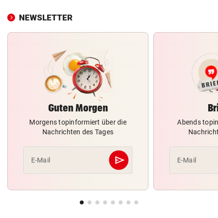
NEWSLETTER
Guten Morgen
Br
Morgens topinformiert über die
Abends topin
Nachrichten des Tages
Nachrich
send
E-Mail
E-Mail
Abschicken