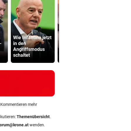
Wie Infantino jetzt
33,02 Grad
Katzentöter
-
in den
Celsius im
Anwalt: „Ni
Angriffsmodus
Mittelmeer
viel Hass
schaltet
gemessen!
begegnet“
ein Kommentieren mehr
skutieren:
Themenübersicht
.
forum@krone.at
wenden.