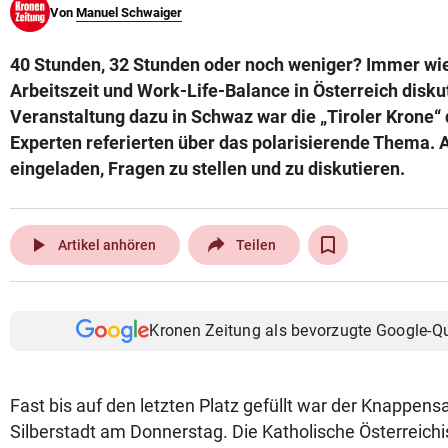
Von
Manuel Schwaiger
© Krone Multimedia GmbH & Co KG 2026
Muthgasse 2, 1190 Wien
40 Stunden, 32 Stunden oder noch weniger? Immer wie
Arbeitszeit und Work-Life-Balance in Österreich diskut
Veranstaltung dazu in Schwaz war die „Tiroler Krone“ 
Experten referierten über das polarisierende Thema.
eingeladen, Fragen zu stellen und zu diskutieren.
play_arrow
Artikel anhören
Teilen
Kronen Zeitung als bevorzugte Google-Q
Fast bis auf den letzten Platz gefüllt war der Knappens
Silberstadt am Donnerstag. Die Katholische Österreich