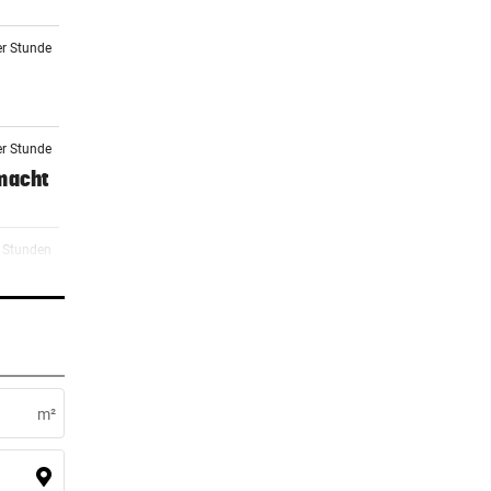
er Stunde
er Stunde
 macht
2 Stunden
2 Stunden
rg zu
m²
2 Stunden
eit