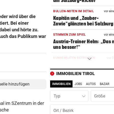
um Salzburg-Kicker
BULLEN-NOTEN IM DETAIL
vor ein
der wird über die
Kapitän und „Zauber-
iert. Bei einer
Zawie“glänzten bei Salzburg
dabei und hörte zu.
STIMMEN ZUM SPIEL
vor ein
 Auch das Publikum war
Austria-Trainer Helm: „Das
uns besser!“
KUNDENDATEN BETROFFEN
vor 
Cyberangriff auf Wiener
Schmuckhändler Frey Wille
IMMOBILIEN TIROL
EUROPA-LEAGUE-QUALI
vor 
uelle hinzufügen
IMMOBILIEN
JOBS
AUTOS
BAZAR
Joker Tabakovic führt Salzbu
Last-Minute-Sieg
Typ
aal im SZentrum in der
PALÄSTINENSER GETÖTET
vor 
ische
Erste Anklage gegen Israeli s