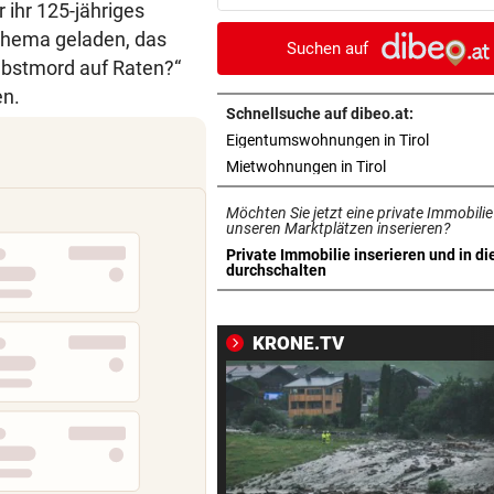
ihr 125-jähriges
Gaza-Krieg
 Thema geladen, das
Suchen auf
STIMMEN ZUM SPIEL
vor 
Selbstmord auf Raten?“
Sportboss Katzer: „Fahren
en.
superhappy nach Hause“
Schnellsuche auf dibeo.at:
in neuem 
Eigentumswohnungen in Tirol
ORKAN, KEIN STROM & CO
vor 
in neuem Tab ö
Mietwohnungen in Tirol
Skurrilitäten in der Red Bull
Möchten Sie jetzt eine private Immobilie
häufen sich
unseren Marktplätzen inserieren?
Private Immobilie inserieren und in di
WASSERSPRINGEN
vor 
in neuem Tab öffnen
durchschalten
Knoll bei EM Achter vom Tur
Lotfi auf Rang 12!
KRONE.TV
SCHON NÄCHSTE SAISON
vor 
F1-Boss verrät: Es wird mehr
Sprintrennen geben
FREISPRÜCHE REGEN AUF
vor 