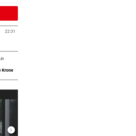
2 Stunden
22:31
Tab öffnen
2 Stunden
ffnen
 Arena
 in
e Krone
3 Stunden
m ++
3 Stunden
3 Stunden