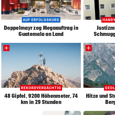
AUF ERFOLGSKURS
HANDY
Doppelmayr zog Megaauftrag in
Justizm
Guatemala an Land
Schmuggl
REKORDVERDÄCHTIG
GEOL
48 Gipfel, 9200 Höhenmeter, 74
Hitze und St
km in 29 Stunden
Ber