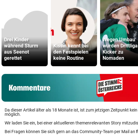
Drei Kinder
Wegen Umbau
während Sturm
Kissin kennt bei
wurden Drittliga
aus Seenot
den Festspielen
Kicker zu
gerettet
keine Routine
Nomaden
Da dieser Artikel älter als 18 Monate ist, ist zum jetzigen Zeitpunkt k
möglich.
Wir laden Sie ein, bei einer aktuelleren themenrelevanten Story mitzudi
Bei Fragen können Sie sich gern an das Community-Team per Mail an