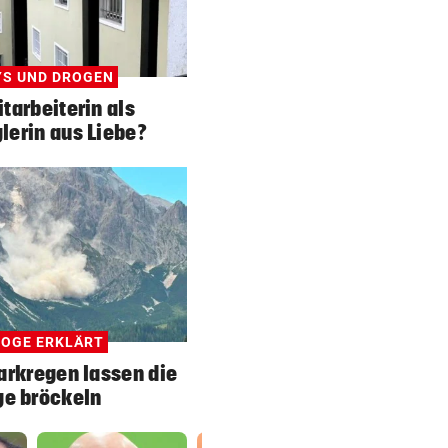
S UND DROGEN
itarbeiterin als
erin aus Liebe?
OGE ERKLÄRT
arkregen lassen die
ge bröckeln