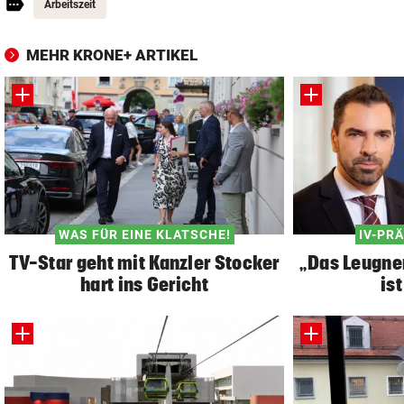
Arbeitszeit
MEHR KRONE+ ARTIKEL
WAS FÜR EINE KLATSCHE!
IV-PR
TV-Star geht mit Kanzler Stocker
„Das Leugne
hart ins Gericht
is