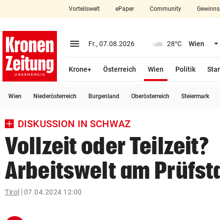
Vorteilswelt
ePaper
Community
Gewinns
close
Schließen
menu
Menü aufklappen
Fr., 07.08.2026
28°C
Wien
Abonnieren
(ausgewählt)
Krone+
Österreich
Wien
Politik
Star
account_circle
arrow_right
Anmelden
Wien
Niederösterreich
Burgenland
Oberösterreich
Steiermark
pin_drop
arrow_right
Bundesland auswäh
Wien
DISKUSSION IN SCHWAZ
bookmark
Merkliste
Vollzeit oder Teilzeit?
Arbeitswelt am Prüfst
Suchbegriff
search
eingeben
Tirol
07.04.2024 12:00