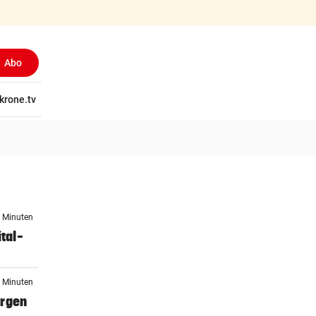
Abo
tschaft
krone.tv
Wissen
Gericht
Kolumnen
Freizeit
Reise
Ti
0 Minuten
tal-
9 Minuten
orgen