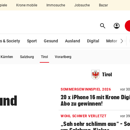
piele
Krone mobile
Immosuche
Jobsuche
Bazar
search
account_circle
Menü aufklappen
Suchen
s & Society
Sport
Gesund
Ausland
Digital
Motor
Wir
(ausgewählt)
Kärnten
Salzburg
Tirol
Vorarlberg
len
Tirol
SOMMERGEWINNSPIEL 2026
vor 3
and
20 x iPhone 16 mit Krone Digi
Abo zu gewinnen!
WOHL SCHWER VERLETZT
vor 3
„Sah sehr schlimm aus“ – S