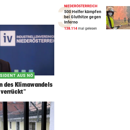
NIEDERÖSTERREICH
500 Helfer kämpfen
bei Gluthitze gegen
Inferno
138.114
mal gelesen
ÄSIDENT AUS NÖ
n des Klimawandels
t verrückt“