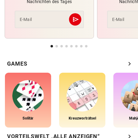
Nachrichten des Tages
Nachrich
send
E-Mail
E-Mail
Abschicken
chevron_right
GAMES
Solitär
Kreuzworträtsel
Mahj
chevron_right
VORTEILSWELT „ALLE ANZEIGEN“