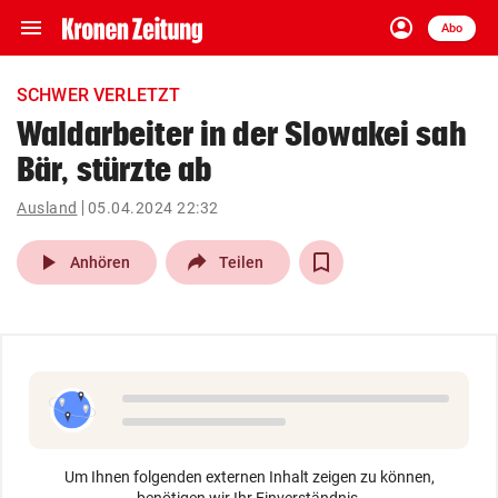
menu
account_circle
Navigation
Anmelden
Abo
close
Schließen
ein-/ausklappen
SCHWER VERLETZT
Abonnieren
Waldarbeiter in der Slowakei sah
Bär, stürzte ab
account_circle
arrow_right
Anmelden
Ausland
05.04.2024 22:32
pin_drop
arrow_right
Bundesland auswäh
Wien
play_arrow
Anhören
Teilen
bookmark
Merkliste
Suchbegriff
search
eingeben
Um Ihnen folgenden externen Inhalt zeigen zu können,