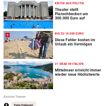
KRITIK AUS POLITIK
Theater stellt
Planschbecken um
300.000 Euro auf
BIS ZU 10.000 EURO
Diese Fehler kosten im
Urlaub ein Vermögen
31 GRAD IN ITALIEN
Mittelmeer erreicht immer
wieder neue Höchstwerte
Ähnliche Themen
Peter Pellegrini