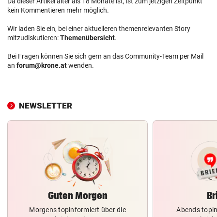
Da dieser Artikel älter als 18 Monate ist, ist zum jetzigen Zeitpunkt
kein Kommentieren mehr möglich.
Wir laden Sie ein, bei einer aktuelleren themenrelevanten Story
mitzudiskutieren:
Themenübersicht
.
Bei Fragen können Sie sich gern an das Community-Team per Mail
an
forum@krone.at
wenden.
NEWSLETTER
Guten Morgen
Br
Morgens topinformiert über die
Abends topin