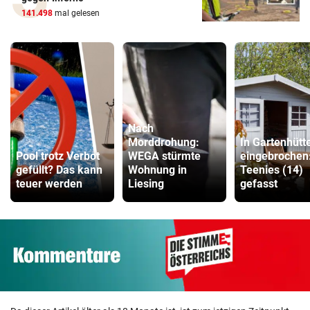
141.498
mal gelesen
Nach
Morddrohung:
In Gartenhütt
Pool trotz Verbot
WEGA stürmte
eingebrochen
gefüllt? Das kann
Wohnung in
Teenies (14)
teuer werden
Liesing
gefasst