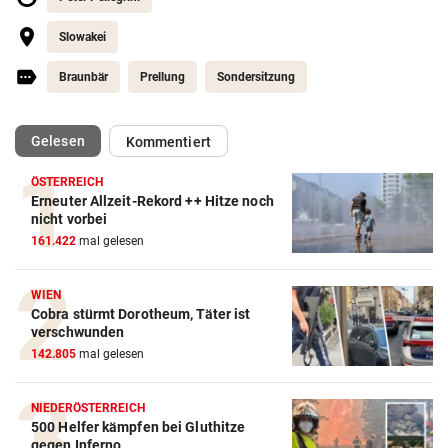
Slowakei
Braunbär
Prellung
Sondersitzung
(ausgewählt)
Gelesen
Kommentiert
ÖSTERREICH
Erneuter Allzeit-Rekord ++ Hitze noch
nicht vorbei
161.422
mal gelesen
WIEN
Cobra stürmt Dorotheum, Täter ist
verschwunden
142.805
mal gelesen
NIEDERÖSTERREICH
500 Helfer kämpfen bei Gluthitze
gegen Inferno