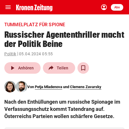
menu
account_circle
Navigation
Anmelden
Abo
close
Schließen
ein-/ausklappen
TUMMELPLATZ FÜR SPIONE
Abonnieren
Russischer Agententhriller macht
der Politik Beine
account_circle
arrow_right
Anmelden
Politik
05.04.2024 05:55
pin_drop
arrow_right
Bundesland auswäh
Wien
play_arrow
Anhören
Teilen
bookmark
Merkliste
Von
Petja Mladenova
und
Clemens Zavarsky
Suchbegriff
search
Nach den Enthüllungen um russische Spionage im
eingeben
Verfassungsschutz kommt Tatendrang auf.
Österreichs Parteien wollen schärfere Gesetze.