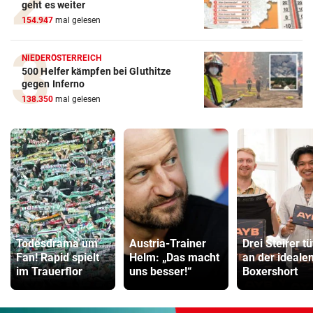
geht es weiter
154.947
mal gelesen
NIEDERÖSTERREICH
500 Helfer kämpfen bei Gluthitze
gegen Inferno
138.350
mal gelesen
Todesdrama um
Austria-Trainer
Drei Steirer tü
Fan! Rapid spielt
Helm: „Das macht
an der ideale
im Trauerflor
uns besser!“
Boxershort