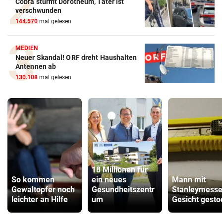
Cobra stürmt Dorotheum, Täter ist
verschwunden
144.570
mal gelesen
MEDIEN
Neuer Skandal! ORF dreht Haushalten
Antennen ab
130.108
mal gelesen
18 Millionen für
So kommen
ein neues
Mann mit
Gewaltopfer noch
Gesundheitszentr
Stanleymesse
leichter an Hilfe
um
Gesicht gest