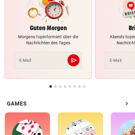
Guten Morgen
Br
Morgens topinformiert über die
Abends topin
Nachrichten des Tages
Nachrich
send
E-Mail
E-Mail
Abschicken
chevron_right
GAMES