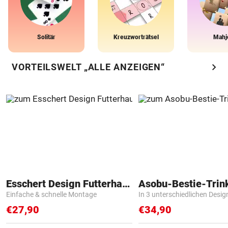
Solitär
Kreuzworträtsel
Mahj
chevron_right
VORTEILSWELT „ALLE ANZEIGEN“
Esschert Design Futterhaus
Asobu-Bestie-Trin
Einfache & schnelle Montage
In 3 unterschiedlichen Desig
€27,90
€34,90