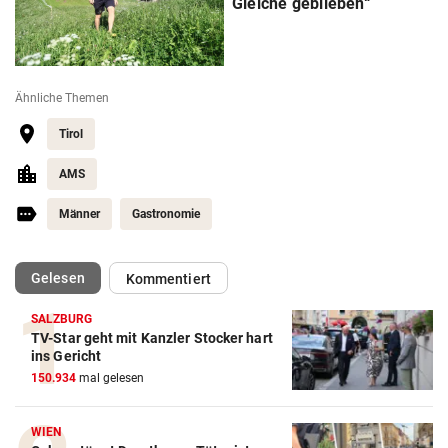
Gleiche geblieben“
Ähnliche Themen
Tirol
AMS
Männer
Gastronomie
(ausgewählt)
Gelesen
Kommentiert
SALZBURG
TV-Star geht mit Kanzler Stocker hart
ins Gericht
150.934
mal gelesen
WIEN