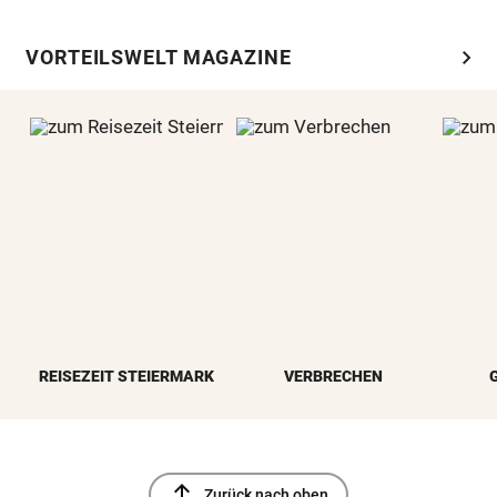
chevron_right
VORTEILSWELT MAGAZINE
REISEZEIT STEIERMARK
VERBRECHEN
north
Zurück nach oben