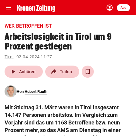
menu
account_circle
Navigation
Anmelden
Abo
close
Schließen
ein-/ausklappen
WER BETROFFEN IST
Abonnieren
Arbeitslosigkeit in Tirol um 9
Prozent gestiegen
account_circle
arrow_right
Anmelden
Tirol
02.04.2024 11:27
pin_drop
arrow_right
Bundesland auswäh
Wien
play_arrow
Anhören
Teilen
bookmark
Merkliste
Von
Hubert Rauth
Suchbegriff
search
Mit Stichtag 31. März waren in Tirol insgesamt
eingeben
14.147 Personen arbeitslos. Im Vergleich zum
Vorjahr sind das um 1168 Betroffene bzw. neun
Prozent mehr, so das AMS am Dienstag in einer