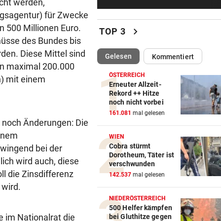
icht werden,
Wie Schoitl und Kneisser im
ngsagentur) für Zwecke
„Kaisermühlen Blues“
500 Millionen Euro.
chevron_right
TOP 3
SHOWDOWN IM ORF
vor 3
chüsse des Bundes bis
Weißmann-Prozess startet 
den. Diese Mittel sind
(ausgewählt)
Gelesen
Kommentiert
der Direktorenwahl
on maximal 200.000
ÖSTERREICH
n) mit einem
WOLLTEN „CHILLEN“
vor 5
Erneuter Allzeit-
Rekord ++ Hitze
In Gartenhütte eingebrochen
noch nicht vorbei
Teenies (14) gefasst
161.081
mal gelesen
e noch Änderungen: Die
MEDIEN BERICHTEN:
vor 5
einem
WIEN
Nach schwerer Krankheit! T
Cobra stürmt
wingend bei der
um Jorge Messi
Dorotheum, Täter ist
ch wird auch, diese
verschwunden
l die Zinsdifferenz
ALARM IN BULGARIEN
142.537
mal gelesen
 wird.
Drohne voller Sprengstoff n
Pipeline explodiert
NIEDERÖSTERREICH
500 Helfer kämpfen
 im Nationalrat die
bei Gluthitze gegen
AUF DER A10