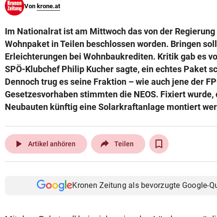
Von
krone.at
© Krone Multimedia GmbH & Co KG 2026
Muthgasse 2, 1190 Wien
Im Nationalrat ist am Mittwoch das von der Regierun
Wohnpaket in Teilen beschlossen worden. Bringen soll
Erleichterungen bei Wohnbaukrediten. Kritik gab es vo
SPÖ-Klubchef Philip Kucher sagte, ein echtes Paket s
Dennoch trug es seine Fraktion – wie auch jene der F
Gesetzesvorhaben stimmten die NEOS. Fixiert wurde, 
Neubauten künftig eine Solarkraftanlage montiert we
play_arrow
Artikel anhören
Teilen
Kronen Zeitung als bevorzugte Google-Q