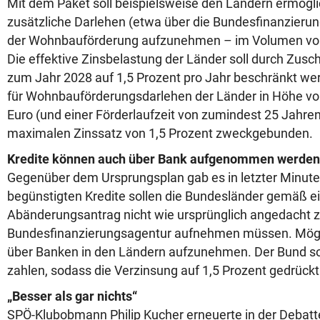
Mit dem Paket soll beispielsweise den Ländern ermögl
zusätzliche Darlehen (etwa über die Bundesfinanzieru
der Wohnbauförderung aufzunehmen – im Volumen von 
Die effektive Zinsbelastung der Länder soll durch Zus
zum Jahr 2028 auf 1,5 Prozent pro Jahr beschränkt wer
für Wohnbauförderungsdarlehen der Länder in Höhe v
Euro (und einer Förderlaufzeit von zumindest 25 Jahre
maximalen Zinssatz von 1,5 Prozent zweckgebunden.
Kredite können auch über Bank aufgenommen werden
Gegenüber dem Ursprungsplan gab es in letzter Minut
begünstigten Kredite sollen die Bundesländer gemäß 
Abänderungsantrag nicht wie ursprünglich angedacht z
Bundesfinanzierungsagentur aufnehmen müssen. Mögli
über Banken in den Ländern aufzunehmen. Der Bund sol
zahlen, sodass die Verzinsung auf 1,5 Prozent gedrückt
„Besser als gar nichts“
SPÖ-Klubobmann Philip Kucher erneuerte in der Debatte