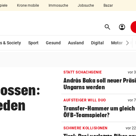
piele
Krone mobile
Immosuche
Jobsuche
Bazar
search
account_circle
Menü aufklappen
Suchen
wählt)
s & Society
Sport
Gesund
Ausland
Digital
Motor
Wir
len
STATT SCHACHGENIE
vor 
András Baka soll neuer Präs
ossen:
Ungarns werden
eden
AUFSTEIGER WILL DUO
vor 
Transfer-Hammer um gleich
ÖFB-Teamspieler?
SCHWERE KOLLISIONEN
vor 2