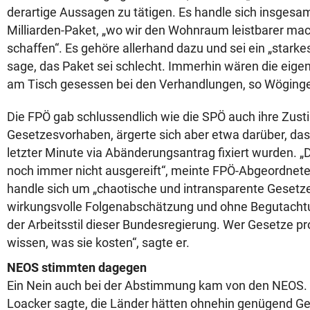
derartige Aussagen zu tätigen. Es handle sich insgesa
Milliarden-Paket, „wo wir den Wohnraum leistbarer m
schaffen“. Es gehöre allerhand dazu und sei ein „stark
sage, das Paket sei schlecht. Immerhin wären die eigen
am Tisch gesessen bei den Verhandlungen, so Wöginge
Die FPÖ gab schlussendlich wie die SPÖ auch ihre Zu
Gesetzesvorhaben, ärgerte sich aber etwa darüber, dass
letzter Minute via Abänderungsantrag fixiert wurden. „
noch immer nicht ausgereift“, meinte FPÖ-Abgeordnete
handle sich um „chaotische und intransparente Gesetz
wirkungsvolle Folgenabschätzung und ohne Begutachtu
der Arbeitsstil dieser Bundesregierung. Wer Gesetze p
wissen, was sie kosten“, sagte er.
NEOS stimmten dagegen
Ein Nein auch bei der Abstimmung kam von den NEOS.
Loacker sagte, die Länder hätten ohnehin genügend Ge