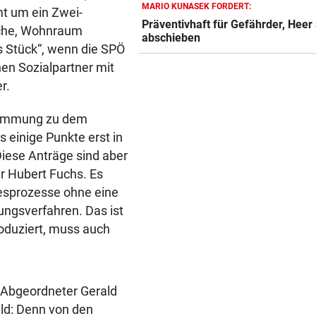
MARIO KUNASEK FORDERT:
AUF WOLKE SIEBEN
mt um ein Zwei-
Präventivhaft für Gefährder, Heer 
Hamilton zeigt Liebesglück 
ache, Wohnraum
abschieben
Kim Kardashian
es Stück“, wenn die SPÖ
en Sozialpartner mit
SEGELN:
r.
Zwei OeSV-Boote vor Los An
im Medal Race
stimmung zu dem
 einige Punkte erst in
ÜBERFALL IN MEIDLING
Diese Anträge sind aber
Mann stieß 27-Jährige ins
Gebüsch und würgte sie
r Hubert Fuchs. Es
esprozesse ohne eine
ngsverfahren. Das ist
roduziert, muss auch
 Abgeordneter Gerald
ld: Denn von den