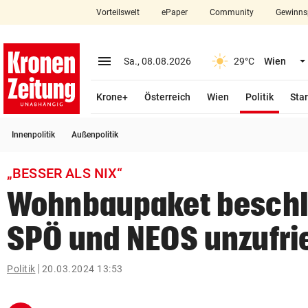
Vorteilswelt
ePaper
Community
Gewinns
close
Schließen
menu
Menü aufklappen
Sa., 08.08.2026
29°C
Wien
Abonnieren
(ausge
Krone+
Österreich
Wien
Politik
Star
account_circle
arrow_right
Anmelden
Innenpolitik
Außenpolitik
pin_drop
arrow_right
Bundesland auswäh
Wien
„BESSER ALS NIX“
bookmark
Merkliste
Wohnbaupaket beschl
SPÖ und NEOS unzufri
Suchbegriff
search
eingeben
Politik
20.03.2024 13:53