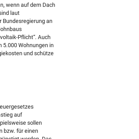
ben, wenn auf dem Dach
ind laut
er Bundesregierung an
Wohnbaus
oltaik-Pflicht“. Auch
an 5.000 Wohnungen in
giekosten und schütze
teuergesetzes
stieg auf
pielsweise sollen
 bzw. für einen
egünstigt werden. Das