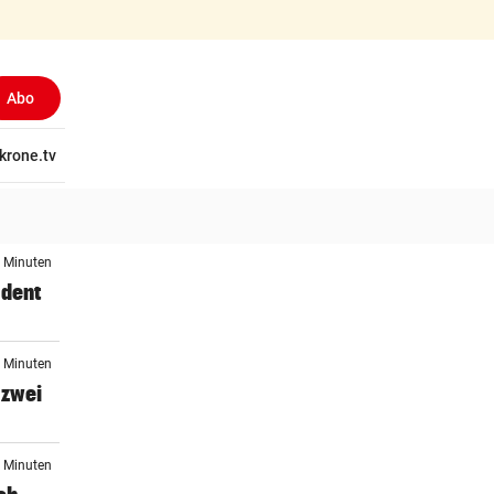
Abo
tschaft
krone.tv
Wissen
Gericht
Kolumnen
Freizeit
Reise
Ti
3 Minuten
ident
7 Minuten
 zwei
2 Minuten