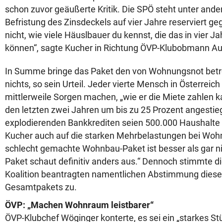
schon zuvor geäußerte Kritik. Die SPÖ steht unter and
Befristung des Zinsdeckels auf vier Jahre reserviert ge
nicht, wie viele Häuslbauer du kennst, die das in vier 
können“, sagte Kucher in Richtung ÖVP-Klubobmann Au
In Summe bringe das Paket den von Wohnungsnot betr
nichts, so sein Urteil. Jeder vierte Mensch in Österreic
mittlerweile Sorgen machen, „wie er die Miete zahlen ka
den letzten zwei Jahren um bis zu 25 Prozent angestie
explodierenden Bankkrediten seien 500.000 Haushalte 
Kucher auch auf die starken Mehrbelastungen bei Woh
schlecht gemachte Wohnbau-Paket ist besser als gar ni
Paket schaut definitiv anders aus.“ Dennoch stimmte di
Koalition beantragten namentlichen Abstimmung diese
Gesamtpakets zu.
ÖVP: „Machen Wohnraum leistbarer“
ÖVP-Klubchef Wöginger konterte, es sei ein „starkes St