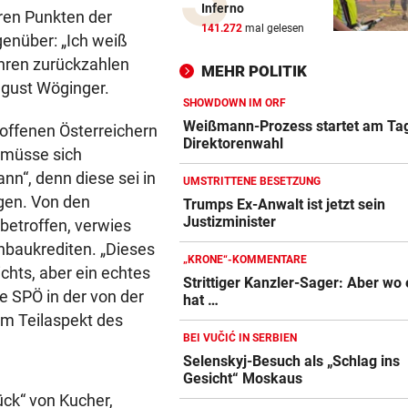
Inferno
eren Punkten der
Urlauber-Kolonne rollt: Stau
141.272
mal gelesen
genüber: „Ich weiß
Blockabfertigung
Jahren zurückzahlen
MEHR POLITIK
SKI-ASS ATMET DURCH
gust Wöginger.
Nach Zitterpartie ist die Zuk
SHOWDOWN IM ORF
abgesichert
Weißmann-Prozess startet am Ta
offenen Österreichern
Direktorenwahl
h müsse sich
FLOGEN ÜBER KASERNE
nn“, denn diese sei in
UMSTRITTENE BESETZUNG
Deutschland: Wieder verdäc
gen. Von den
Trumps Ex-Anwalt ist jetzt sein
Drohnen gesichtet
Justizminister
betroffen, verwies
nbaukrediten. „Dieses
DISKUTIEREN SIE MIT!
„KRONE“-KOMMENTARE
chts, aber ein echtes
Wie viel Macht darf Infantin
Strittiger Kanzler-Sager: Aber wo 
haben?
e SPÖ in der von der
hat …
m Teilaspekt des
FAHRERIN SAH FLAMMEN
BEI VUČIĆ IN SERBIEN
Feuerwerkskörper setzte
Selenskyj-Besuch als „Schlag ins
trockene Wiese in Brand
Gesicht“ Moskaus
ück“ von Kucher,