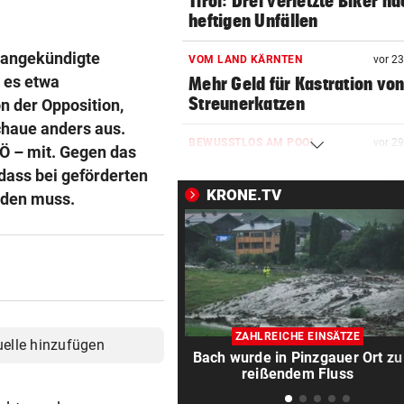
Tirol: Drei verletzte Biker n
heftigen Unfällen
g angekündigte
VOM LAND KÄRNTEN
vor 2
 es etwa
Mehr Geld für Kastration vo
Streunerkatzen
n der Opposition,
chaue anders aus.
BEWUSSTLOS AM POOL
vor 2
PÖ – mit. Gegen das
Reese Witherspoon in große
dass bei geförderten
Sorge um ihren Vater
KRONE.TV
rden muss.
JETZT IST ES FIX
vor 3
Der FC Arsenal hat einen ne
Mittelfeldspieler
MANN (45) HATTE MESSER
vor 3
Nach Morddrohung: WEGA
ZAHLREICHE EINSÄTZE
uelle hinzufügen
stürmte Wohnung in Liesing
Bach wurde in Pinzgauer Ort zu
reißendem Fluss
„STOPPLICHT“-KOLUMNE
vor 3