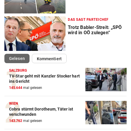
DAS SAGT PARTEICHEF
Trotz Babler-Streit: „SPÖ
wird in OÖ zulegen“
(ausgewählt)
Gelesen
Kommentiert
SALZBURG
TV-Star geht mit Kanzler Stocker hart
ins Gericht
145.644
mal gelesen
WIEN
Cobra stürmt Dorotheum, Täter ist
verschwunden
143.762
mal gelesen