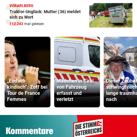
VORARLBERG
Traktor-Unglück: Mutter (36) meldet
sich zu Wort
112.243
mal gelesen
„Einfach
Mädchen in Tirol
Dieser Zaube
kindisch“: Zoff bei
von Fahrzeug
schwingt noc
Tour de France
erfasst und
lange traumha
Femmes
verletzt
nach