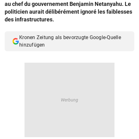
au chef du gouvernement Benjamin Netanyahu. Le
© Krone Multimedia GmbH & Co KG 2026
politicien aurait délibérément ignoré les faiblesses
Muthgasse 2, 1190 Wien
des infrastructures.
Kronen Zeitung als bevorzugte Google-Quelle
hinzufügen