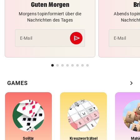
Guten Morgen
Br
Morgens topinformiert über die
Abends topin
Nachrichten des Tages
Nachrich
send
E-Mail
E-Mail
Abschicken
chevron_right
GAMES
Solitär
Kreuzworträtsel
Mahj