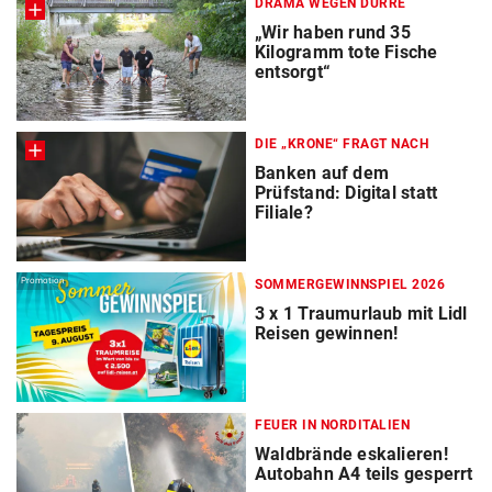
DRAMA WEGEN DÜRRE
„Wir haben rund 35
Kilogramm tote Fische
entsorgt“
DIE „KRONE“ FRAGT NACH
Banken auf dem
Prüfstand: Digital statt
Filiale?
Promotion
SOMMERGEWINNSPIEL 2026
3 x 1 Traumurlaub mit Lidl
Reisen gewinnen!
FEUER IN NORDITALIEN
Waldbrände eskalieren!
Autobahn A4 teils gesperrt