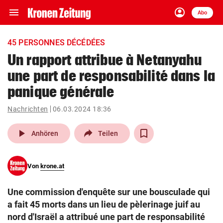
menu
account_circle
Navigation
Anmelden
Abo
close
Schließen
ein-/ausklappen
45 PERSONNES DÉCÉDÉES
Abonnieren
Un rapport attribue à Netanyahu
une part de responsabilité dans la
account_circle
arrow_right
Anmelden
panique générale
pin_drop
arrow_right
Bundesland auswäh
Wien
Nachrichten
06.03.2024 18:36
play_arrow
bookmark
Anhören
Teilen
Merkliste
Von
krone.at
Suchbegriff
search
eingeben
Une commission d'enquête sur une bousculade qui
a fait 45 morts dans un lieu de pèlerinage juif au
nord d'Israël a attribué une part de responsabilité