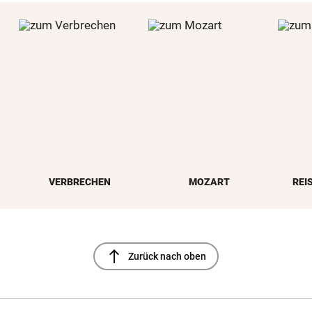
VERBRECHEN
MOZART
REI
north
Zurück nach oben