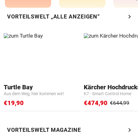
chevron_right
VORTEILSWELT „ALLE ANZEIGEN“
Turtle Bay
Kärcher Hochdruck
Aus dem Weg, hier kommen wir!
K7 - Smart Control Home
€19,90
€474,90
€644,99
chevron_right
VORTEILSWELT MAGAZINE