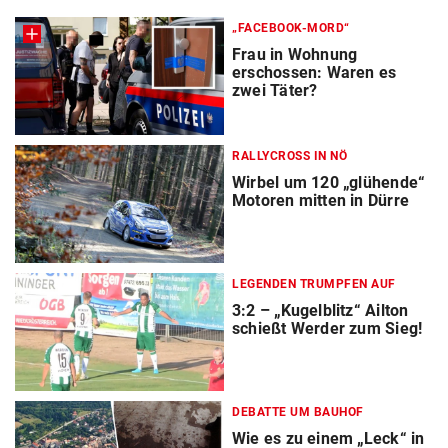
„FACEBOOK-MORD“
Frau in Wohnung
erschossen: Waren es
zwei Täter?
RALLYCROSS IN NÖ
Wirbel um 120 „glühende“
Motoren mitten in Dürre
LEGENDEN TRUMPFEN AUF
3:2 – „Kugelblitz“ Ailton
schießt Werder zum Sieg!
DEBATTE UM BAUHOF
Wie es zu einem „Leck“ in