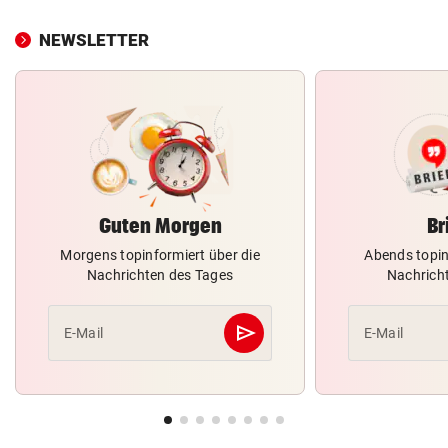
NEWSLETTER
Guten Morgen
Br
Morgens topinformiert über die
Abends topin
Nachrichten des Tages
Nachrich
send
E-Mail
E-Mail
Abschicken