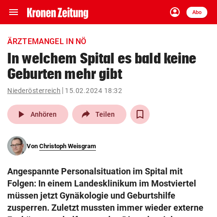
menu
account_circle
Navigation
Anmelden
Abo
close
Schließen
ein-/ausklappen
ÄRZTEMANGEL IN NÖ
Abonnieren
In welchem Spital es bald keine
Geburten mehr gibt
account_circle
arrow_right
Anmelden
Niederösterreich
15.02.2024 18:32
pin_drop
arrow_right
Bundesland auswäh
Wien
play_arrow
Anhören
Teilen
bookmark
Merkliste
Von
Christoph Weisgram
Suchbegriff
search
Angespannte Personalsituation im Spital mit
eingeben
Folgen: In einem Landesklinikum im Mostviertel
müssen jetzt Gynäkologie und Geburtshilfe
zusperren. Zuletzt mussten immer wieder externe