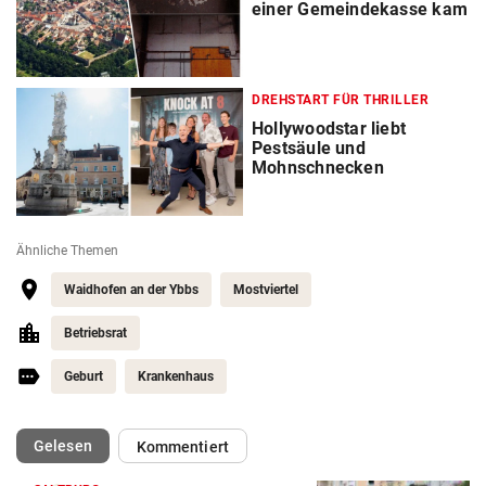
einer Gemeindekasse kam
DREHSTART FÜR THRILLER
Hollywoodstar liebt
Pestsäule und
Mohnschnecken
Ähnliche Themen
Waidhofen an der Ybbs
Mostviertel
Betriebsrat
Geburt
Krankenhaus
(ausgewählt)
Gelesen
Kommentiert