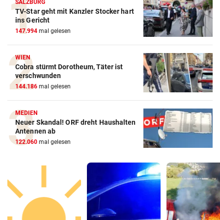
SALZBURG
TV-Star geht mit Kanzler Stocker hart
ins Gericht
147.994
mal gelesen
WIEN
Cobra stürmt Dorotheum, Täter ist
verschwunden
144.186
mal gelesen
MEDIEN
Neuer Skandal! ORF dreht Haushalten
Antennen ab
122.060
mal gelesen