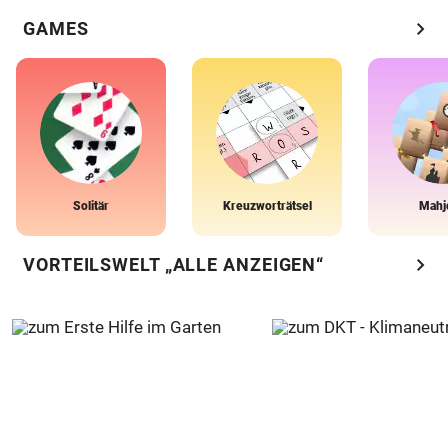
chevron_right
GAMES
Solitär
Kreuzworträtsel
Mahj
chevron_right
VORTEILSWELT „ALLE ANZEIGEN“