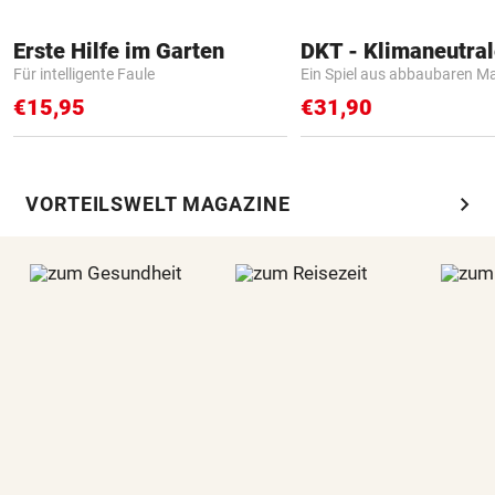
Erste Hilfe im Garten
Für intelligente Faule
Ein Spiel aus abbaubaren Ma
€15,95
€31,90
chevron_right
VORTEILSWELT MAGAZINE