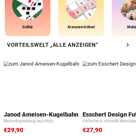
Solitär
Kreuzworträtsel
Mahj
chevron_right
VORTEILSWELT „ALLE ANZEIGEN“
Janod Ameisen-Kugelbahn
Motorikspielzeug aus Holz
Einfache & schnelle Montag
€29,90
€27,90