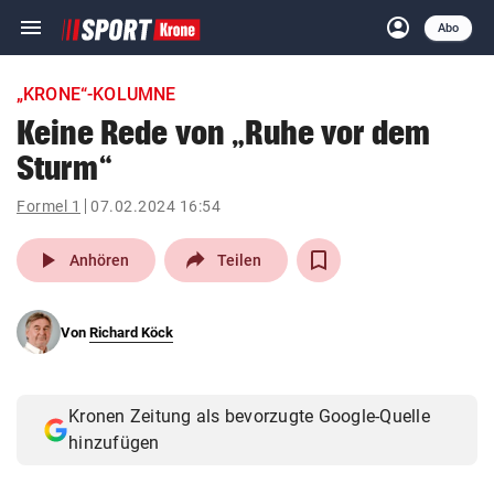
menu
account_circle
Navigation
Anmelden
Abo
close
Schließen
ein-/ausklappen
„KRONE“-KOLUMNE
Abonnieren
Keine Rede von „Ruhe vor dem
Sturm“
account_circle
arrow_right
Anmelden
Formel 1
07.02.2024 16:54
pin_drop
arrow_right
Bundesland auswäh
Wien
play_arrow
Anhören
Teilen
bookmark
Merkliste
Von
Richard Köck
Suchbegriff
search
eingeben
Kronen Zeitung als bevorzugte Google-Quelle
hinzufügen