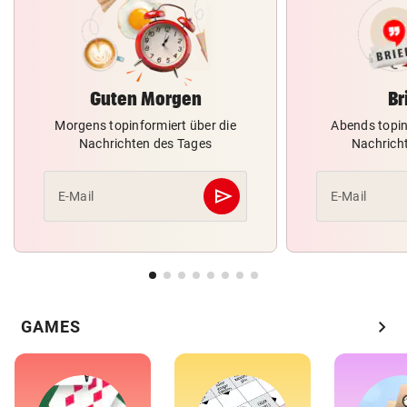
Guten Morgen
Br
Morgens topinformiert über die
Abends topin
Nachrichten des Tages
Nachrich
send
E-Mail
E-Mail
Abschicken
chevron_right
GAMES