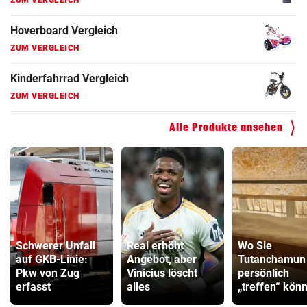
ZUM VERGLEICH
Hoverboard Vergleich
ZUM VERGLEICH
Kinderfahrrad Vergleich
ZUM VERGLEICH
Alle Produkte ansehen
Schwerer Unfall
Real erhöht
Wo Sie
auf GKB-Linie:
Angebot, aber
Tutanchamun
Pkw von Zug
Vinicius löscht
persönlich
erfasst
alles
„treffen“ kön