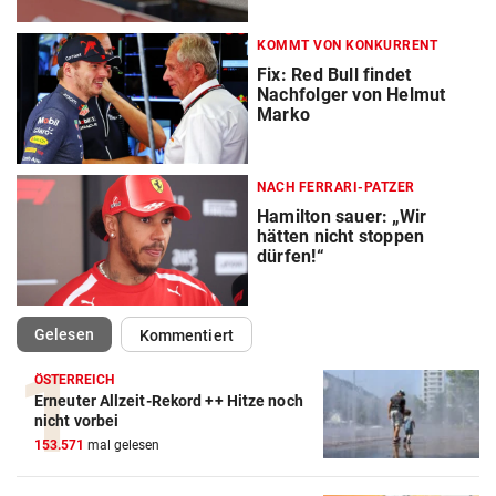
KOMMT VON KONKURRENT
Fix: Red Bull findet
Nachfolger von Helmut
Marko
NACH FERRARI-PATZER
Hamilton sauer: „Wir
hätten nicht stoppen
dürfen!“
(ausgewählt)
Gelesen
Kommentiert
ÖSTERREICH
Erneuter Allzeit-Rekord ++ Hitze noch
Action-Cam Vergleich
nicht vorbei
153.571
mal gelesen
ZUM VERGLEICH