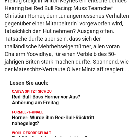
Freitag steigt in Milton Keynes ein entscheidendes
Hearing bei Red Bull Racing: Muss Teamchef
Christian Horner, dem „unangemessenes Verhalten
gegenüber einer Mitarbeiterin“ vorgeworfen wird,
tatsächlich den Hut nehmen? Ausgang offen.
Tatsache dürfte aber sein, dass sich der
thailändische Mehrheitseigentümer, allen voran
Chalerm Yoovidhya, für einen Verbleib des 50-
jährigen Briten stark machen dürfte. Spannend, wie
der Mateschitz-Vertraute Oliver Mintzlaff reagiert ...
Lesen Sie auch:
CAUSA SPITZT SICH ZU
Red-Bull-Boss Horner vor Aus?
Anhörung am Freitag
FORMEL-1-KNALL
Horner: Wurde ihm Red-Bull-Rücktritt
nahegelegt?
WOHL REKORDGEHALT