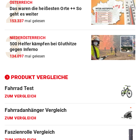
Crosstrainer Vergleich
ÖSTERREICH
Das waren die heißesten Orte ++ So
ZUM VERGLEICH
geht es weiter
153.337
mal gelesen
E-Bike Vergleich
ZUM VERGLEICH
NIEDERÖSTERREICH
500 Helfer kämpfen bei Gluthitze
Elektro-Scooter Vergleich
gegen Inferno
ZUM VERGLEICH
134.097
mal gelesen
Ergometer Vergleich
ZUM VERGLEICH
PRODUKT VERGLEICHE
Fahrrad Test
ZUM VERGLEICH
Fahrradanhänger Vergleich
ZUM VERGLEICH
Faszienrolle Vergleich